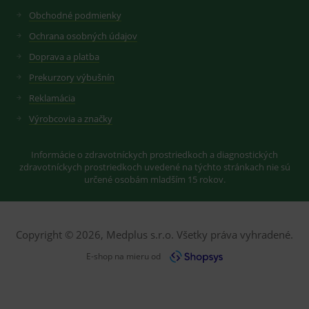
sledování
zobrazení
uživatelskýc
Obchodné podmienky
vhodné
předvoleb
reklamy.
pro videa
Ochrana osobných údajov
Youtube
_ga_GXRFBLV37P
.medplus.sk
2 roky
Cookie pro
vložená do
měření
Doprava a platba
webů; může
návštěvnosti
také určit,
ve službě
Prekurzory výbušnín
zda
google
návštěvník
analytics.
Reklamácia
webu
používá
Výrobcovia a značky
novou nebo
starou verzi
rozhraní
Youtube.
Informácie o zdravotníckych prostriedkoch a diagnostických
zdravotníckych prostriedkoch uvedené na týchto stránkach nie sú
určené osobám mladším 15 rokov.
Copyright © 2026, Medplus s.r.o. Všetky práva vyhradené.
E-shop na mieru od