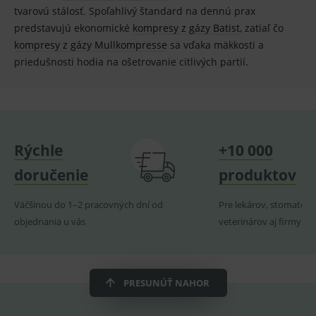
PHP.net
prohlížeče
identif
tvarovú stálosť. Spoľahlivý štandard na dennú prax
www.medplus.sk
použív
predstavujú ekonomické
kompresy z gázy Batist
, zatiaľ čo
udržov
promě
kompresy z gázy Mullkompresse
sa vďaka mäkkosti a
relací
uživate
priedušnosti hodia na ošetrovanie citlivých partií.
_sp_ses.ef32
www.medplus.sk
30 minut
Cookie
pro
fungov
OnLine
smarts
ssupp.vid
www.medplus.sk
6 měsíců
Cookie
Rýchle
+10 000
2 dny
pro
fungov
OnLine
doručenie
produktov
smarts
lastVisitedProducts
www.medplus.sk
1 rok
Cookie
Väčšinou do 1–2 pracovných dní od
Pre lekárov, stomatoló
uchová
naposl
objednania u vás
veterinárov aj firmy
navští
produk
ssupp.visits
www.medplus.sk
6 měsíců
Cookie
2 dny
pro
fungov
PRESUNÚŤ NAHOR
OnLine
smarts