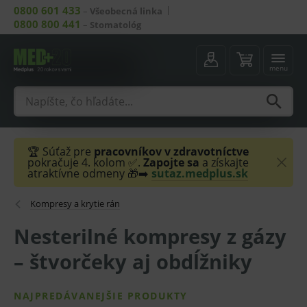
0800 601 433
–
Všeobecná linka
0800 800 441
–
Stomatológ
menu
🏆 Súťaž pre
pracovníkov v zdravotníctve
pokračuje 4. kolom ✅.
Zapojte sa
a získajte
atraktívne odmeny 🎁➡️
sutaz.medplus.sk
Kompresy a krytie rán
Nesterilné kompresy z gázy
– štvorčeky aj obdĺžniky