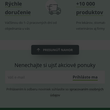
navští
Rýchle
+10 000
produk
doručenie
produktov
ssupp.visits
www.medplus.sk
6 měsíců
Cookie
2 dny
pro
fungov
OnLine
Väčšinou do 1–2 pracovných dní od
Pre lekárov, stomatoló
smarts
objednania u vás
veterinárov aj firmy
CookieScriptConsent
1 rok
Tento 
CookieScript
cookie
www.medplus.sk
použív
služba
Cookie
Script.
PRESUNÚŤ NAHOR
zapama
předvo
souhla
soubo
Nenechajte si ujsť akciové ponuky
cookie
návště
Je nutn
Prihláste ma
banne
Váš e-mail
cookie
Cookie
Script
Prihlásením k odberu noviniek súhlasíte so
spracovaním osobných
fungov
správn
údajov