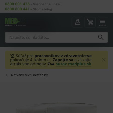
0800 601 433
–
Všeobecná linka
0800 800 441
–
Stomatológ
menu
🏆 Súťaž pre
pracovníkov v zdravotníctve
pokračuje 4. kolom ✅.
Zapojte sa
a získajte
atraktívne odmeny 🎁➡️
sutaz.medplus.sk
Netkaný textil nesterilný