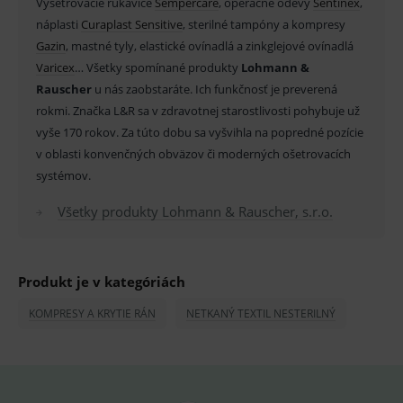
Vyšetrovacie rukavice
Sempercare
, operačné odevy
Sentinex
,
Název
Vyprší
Popis
Doména
náplasti
Curaplast Sensitive
, sterilné tampóny a kompresy
_sp_id.ef32
www.medplus.sk
2 roky
Cookie
Gazin
, mastné tyly, elastické ovínadlá a zinkglejové ovínadlá
pro
fungov
V
aricex
… Všetky spomínané produkty
Lohmann &
OnLine
smarts
Rauscher
u nás zaobstaráte. Ich funkčnosť je preverená
rokmi. Značka L&R sa v zdravotnej starostlivosti pohybuje už
PHPSESSID
Zavřením
Univer
PHP.net
prohlížeče
identif
www.medplus.sk
vyše 170 rokov. Za túto dobu sa vyšvihla na popredné pozície
použív
udržov
v oblasti konvenčných obväzov či moderných ošetrovacích
promě
systémov.
relací
uživate
Všetky produkty Lohmann & Rauscher, s.r.o.
_sp_ses.ef32
www.medplus.sk
30 minut
Cookie
pro
fungov
OnLine
smarts
Produkt je v kategóriách
ssupp.vid
www.medplus.sk
6 měsíců
Cookie
2 dny
pro
KOMPRESY A KRYTIE RÁN
NETKANÝ TEXTIL NESTERILNÝ
fungov
OnLine
smarts
lastVisitedProducts
www.medplus.sk
1 rok
Cookie
uchová
naposl