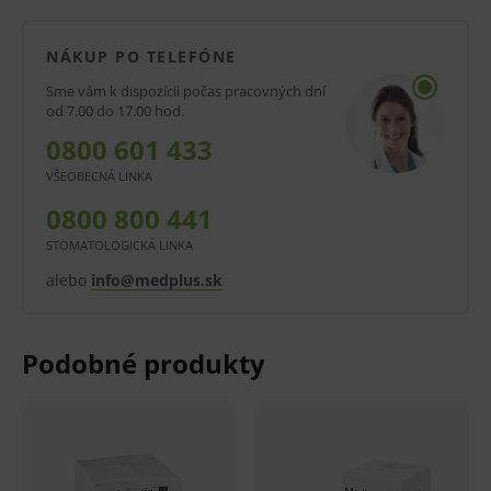
krytie rán, čistenie rany, nosič masti alebo ako
polstrovanie medzi prstami.
NÁKUP PO TELEFÓNE
Vlastnosti a výhody:
Sme vám k dispozícii počas pracovných dní
od 7.00 do 17.00 hod.
6 vrstiev netkanej textílie
0800 601 433
100 kusov v papierovom vrecku
VŠEOBECNÁ LINKA
Nesterilné prevedenie
0800 800 441
Dobrá savosť
STOMATOLOGICKÁ LINKA
Mäkký materiál
alebo
info@medplus.sk
67 % viskóza, 33 % polyester
Možnosť sterilizácie parou, ethylénoxídom
alebo žiarením
Rozmery:
10 × 10 cm