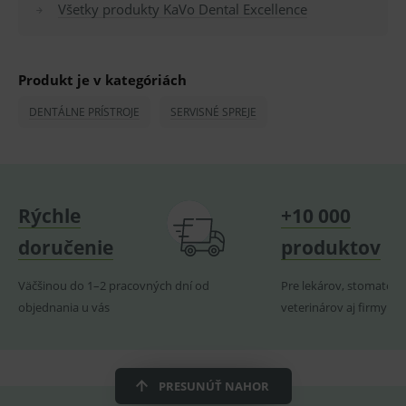
Všetky produkty KaVo Dental Excellence
PHPSESSID
Zavřením
Univer
PHP.net
prohlížeče
identif
www.medplus.sk
použív
udržov
promě
relací
Produkt je v kategóriách
uživate
DENTÁLNE PRÍSTROJE
SERVISNÉ SPREJE
_sp_ses.ef32
www.medplus.sk
30 minut
Cookie
pro
fungov
OnLine
smarts
ssupp.vid
www.medplus.sk
6 měsíců
Cookie
2 dny
pro
Rýchle
+10 000
fungov
OnLine
smarts
doručenie
produktov
lastVisitedProducts
www.medplus.sk
1 rok
Cookie
uchová
Väčšinou do 1–2 pracovných dní od
Pre lekárov, stomatoló
naposl
navští
objednania u vás
veterinárov aj firmy
produk
ssupp.visits
www.medplus.sk
6 měsíců
Cookie
2 dny
pro
fungov
OnLine
PRESUNÚŤ NAHOR
smarts