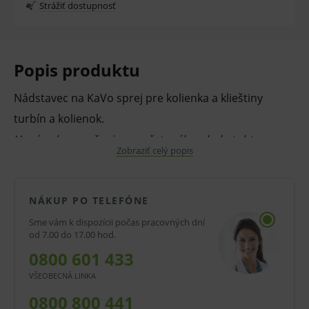
Strážiť dostupnosť
Popis produktu
Nádstavec na KaVo sprej pre kolienka a klieštiny
turbín a kolienok.
V prípade porušenia zapečateného obalu tohto
Zobraziť celý popis
tovaru nie je z dôvodu ochrany zdravia alebo
hygienických dôvodov možné odstúpiť od kúpnej
zmluvy v lehote 14 dní.
NÁKUP PO TELEFÓNE
Sme vám k dispozícii počas pracovných dní
od 7.00 do 17.00 hod.
0800 601 433
VŠEOBECNÁ LINKA
0800 800 441