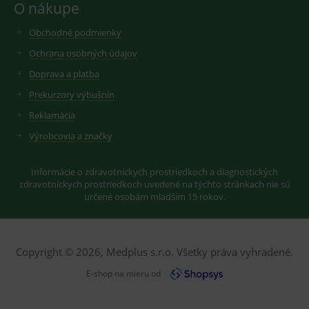
Youtube ke
O nákupe
Slouží pro
sledování
zobrazení
uživatelskýc
vhodné
předvoleb
Obchodné podmienky
reklamy.
pro videa
Youtube
Ochrana osobných údajov
_ga_GXRFBLV37P
.medplus.sk
2 roky
Cookie pro
vložená do
měření
webů; může
návštěvnosti
Doprava a platba
také určit,
ve službě
zda
google
Prekurzory výbušnín
návštěvník
analytics.
webu
Reklamácia
používá
novou nebo
Výrobcovia a značky
starou verzi
rozhraní
Youtube.
Informácie o zdravotníckych prostriedkoch a diagnostických
zdravotníckych prostriedkoch uvedené na týchto stránkach nie sú
určené osobám mladším 15 rokov.
Copyright © 2026, Medplus s.r.o. Všetky práva vyhradené.
E-shop na mieru od