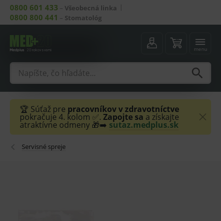
0800 601 433
–
Všeobecná linka
0800 800 441
–
Stomatológ
menu
🏆 Súťaž pre
pracovníkov v zdravotníctve
pokračuje 4. kolom ✅.
Zapojte sa
a získajte
atraktívne odmeny 🎁➡️
sutaz.medplus.sk
Servisné spreje