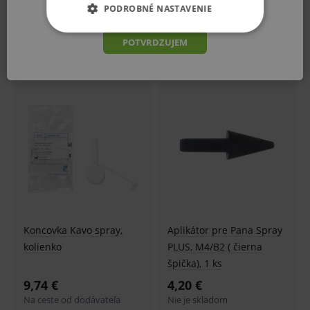
som sa s vyššie uvedenými rizikami.
PODROBNÉ NASTAVENIE
Assistina ONE
500 ml
136,33 €
46,64 €
ZÁKLADNÉ ŽIVOTNÉ FUNKCIE E-
POTVRDZUJEM
SHOPU
Skladom 1 ks
Skladom 1 ks
ANALYTICKÉ
MARKETINGOVÉ
Základné životné funkcie e-shopu
Analytické
Marketingové
Technické – základné životné funkcie e-shopu
Nevyhnutné cookies umožňujú základné
Koncovka Kavo spray,
Aplikátor pre Pana Spray
funkcie ako voľba odborník/laik, prihlásenie
kolienko
PLUS, M4/B2 ( čierna
používateľa, vkladanie tovaru do košíka atď. Pre
správne používanie webu sú nutné.
špička), 1 ks
Provider
/
9,74 €
4,20 €
Název
Vyprší
Popis
Doména
Na ceste od dodávateľa
Nie je skladom
_sp_id.ef32
www.medplus.sk
2 roky
Cookie