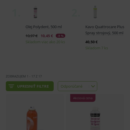
ZOBRAZUJEM
1
-
17
Z
17
UPRESNIŤ FILTRE
Odporúčané
Odporúčané
Najlacnejšie
Akciová cena
Najdrahšie
Najnovšie