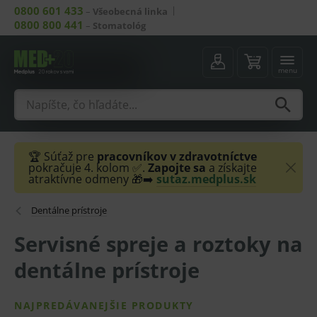
0800 601 433
–
Všeobecná linka
0800 800 441
–
Stomatológ
menu
🏆 Súťaž pre
pracovníkov v zdravotníctve
pokračuje 4. kolom ✅.
Zapojte sa
a získajte
atraktívne odmeny 🎁➡️
sutaz.medplus.sk
Dentálne prístroje
Servisné spreje a roztoky na
dentálne prístroje