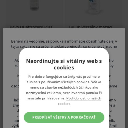
Kavo Quattrocare Plus
BK univerzálny mazací
Spray strojový, 500 ml
spray 500ml
Beriem na vedomie, že ponuka a informácie obsiahnuté ďalej v
40,50 €
9,95 €
tejto sekcii nie sú určené laickej verejnosti, sú určené výhradne
Skladom 7 ks
Skladom 8 ks
zdravotníckym odborníkom.
Naordinujte si vitálny web s
Ak nie ste odborník, vystavujete sa riziku ohrozenia svojho
Doprava zadarmo
zdravia, poprípade aj zdravia ďalších osôb. V prípade, že by
cookies
získané informácie boli Vami nesprávne pochopené,
interpretované, či využité na stanovenie diagnózy alebo
Pre dobre fungujúce stránky vás prosíme o
liečebného postupu vo vzťahu k svojej osobe, či ďalším
súhlas s používaním všetkých cookies. Vďaka
osobám. Pokiaľ Vaše vyhlásenie nie je pravdivé, upozorňujeme
nemu sa zbavíte nežiadúcich účinkov ako
Vás, že sa vystavujete uvedeným rizikám.
nezmyselná reklama, nerelevantná ponuka či
neustále prihlasovanie.
Podrobnosti o našich
Tlačidlom "POTVRDZUJEM" vyhlasujem, že som odborníkom v
cookies
zmysle Zákona č. 147/2001 Z. z. Zákon o reklame a o zmene a
doplnení niektorých zákonov, teda osobou oprávnenou
zdravotnícke pomôcky alebo diagnostické zdravotnícke
PREDPÍSAŤ VŠETKY A POKRAČOVAŤ
pomôcky in vitro predpisovať alebo vydávať (lekár, lekárnik,
ONE Care Set pre
Spraynet čistiaci sprej,
výdaj zdravotníckych potrieb, distribútor ZP atď.) a oboznámil