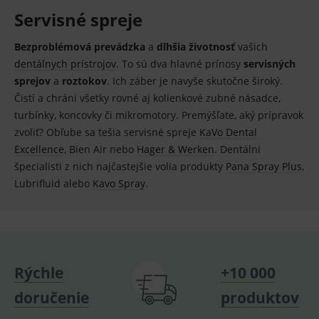
ssupp.visits
www.medplus.sk
6 měsíců
Cookie
2 dny
pro
Servisné spreje
fungov
OnLine
smarts
Bezproblémová prevádzka
a
dlhšia životnosť
vašich
dentálnych prístrojov
. To sú dva hlavné prínosy
servisných
CookieScriptConsent
1 rok
Tento 
CookieScript
cookie
www.medplus.sk
sprejov
a
roztokov
. Ich záber je navyše skutočne široký.
použív
služba
Čistí a chráni všetky rovné aj kolienkové zubné násadce,
Cookie
Script.
turbínky, koncovky či mikromotory. Premýšľate, aký prípravok
zapama
zvoliť? Obľube sa tešia servisné spreje
KaVo Dental
předvo
souhla
Excellence
, Bien Air nebo
Hager & Werken
. Dentálni
soubo
cookie
špecialisti z nich najčastejšie volia produkty
Pana Spray Plus
,
návště
Lubrifluid alebo
Kavo Spray
.
Je nutn
banne
cookie
Cookie
Script
fungov
správn
Rýchle
+10 000
doručenie
produktov
Provider
/
Název
Vyprší
Popis