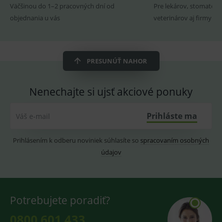
Provider
Doména
/
Název
Vyprší
Popis
Väčšinou do 1–2 pracovných dní od
Pre lekárov, stomatoló
Doména
_gcl_au
3
Cookie
Google LLC
objednania u vás
veterinárov aj firmy
měsíce
reklamního
.medplus.sk
_gat_UA-
.medplus.sk
59 sekund
Cookie pro
systému
193359858-4
měření
googlu.
návštěvnosti
Slouží pro
ve službě
zobrazení
google
vhodné
analytics.
PRESUNÚŤ NAHOR
reklamy.
_ga
2 roky
Cookie pro
Google LLC
test_cookie
15
Testovací
Google LLC
měření
.medplus.sk
minut
cookies,
.doubleclick.net
návštěvnosti
Nenechajte si ujsť akciové ponuky
kterým
ve službě
google
google
testuje, zda
analytics.
prohlížeč
Prihláste ma
Váš e-mail
podporuje
_gid
1 den
Cookie pro
Google LLC
cookies a
měření
.medplus.sk
výslednou
návštěvnosti
Prihlásením k odberu noviniek súhlasíte so
spracovaním osobných
hodnotu si
ve službě
uloží do
google
údajov
cookies :-)
analytics.
IDE
2 roky
Cookie
Google LLC
YSC
Zavřením
Tento
Google LLC
reklamního
.doubleclick.net
prohlížeče
soubor
.youtube.com
systému
cookie
googlu.
nastavuje
Slouží pro
Potrebujete poradiť?
YouTube ke
zobrazení
sledování
vhodné
zobrazení
0800 601 433
reklamy.
vložených