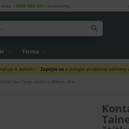
0800 800 441
 linka
–
Stomatológ
ár
Firma
ačuje 4. kolom ✅.
Zapojte sa
a získajte atraktívne odmeny
20 ml, Flexi-Tainer, sterilný so štítkom, 20 ks
Konta
Taine