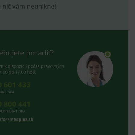
e analytics.
a nič vám neunikne!
hodné reklamy.
e analytics.
telských předvoleb pro
těvník webu používá
dování zobrazení
ení vhodné reklamy.
ebujete poradiť?
e analytics.
 k dispozícii počas pracovných
7.00 do 17.00 hod.
0 601 433
NÁ LINKA
0 800 441
LOGICKÁ LINKA
nfo@medplus.sk