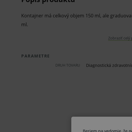
Kontajner má celkový objem 150 ml, ale graduovan
ml.
Zobraziť celý
V balení 20 ks.
Pred použitím zdravotníckej pomôcky a diagnostic
PARAMETRE
odporúčame poradu s lekárom. Starostlivo si prečí
Diagnostická zdravotní
DRUH TOVARU
súčasťou, tak aj návod na jeho použitie.
Klinická účinnosť zdravotníckej pomôcky a diagnos
nemusí byť zaručená, lepšia alebo rovnocenná s úč
zdravotníckej pomôcky a diagnostickej zdravotníck
byť spojené s rizikami.
V prípade porušenia zapečateného obalu tohto to
Beriem na vedomie, že pon