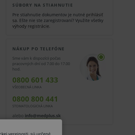
SÚBORY NA STIAHNUTIE
Pre stiahnutie dokumentov je nutné
prihlásiť
sa
. Ešte nie ste zaregistrovaní? Využite všetky
výhody registrácie
.
NÁKUP PO TELEFÓNE
Sme vám k dispozícii počas
pracovných dní od 7.00 do 17.00
hod.
0800 601 433
VŠEOBECNÁ LINKA
0800 800 441
STOMATOLOGICKÁ LINKA
alebo
info@medplus.sk
ckej verejnosti, sú určené