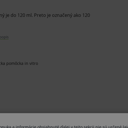
ý je do 120 ml. Preto je označený ako 120
 popis
kej zdravotníckej pomôcky in vitro
tajte informácie o výrobku a ak je
cka pomôcka in vitro
tickej zdravotníckej pomôcky in vitro
innosťou inej liečby alebo inej
ej pomôcky in vitro a jeho použitie môže
varu nie je z dôvodu ochrany zdravia alebo
uka a informácie obsiahnuté ďalej v tejto sekcii nie sú určené lai