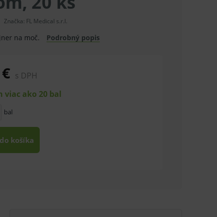
om, 20 ks
Značka:
FL Medical s.r.l.
ajner na moč.
Podrobný popis
 €
s DPH
 viac ako 20 bal
bal
 do košíka