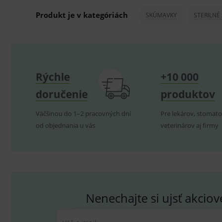
P
Název
Produkt je v kategóriách
SKÚMAVKY
STERILNÉ
_sp_id.ef32
PHPSESSID
_sp_ses.ef32
Rýchle
+10 000
ssupp.vid
doručenie
produktov
lastVisitedProducts
ssupp.visits
Väčšinou do 1–2 pracovných dní
Pre lekárov, stomato
od objednania u vás
veterinárov aj firmy
CookieScriptConsent
C
P
Název
Pro
D
Název
Do
Nenechajte si ujsť akcio
_gcl_au
G
.
_gat_UA-
.me
193359858-4
test_cookie
G