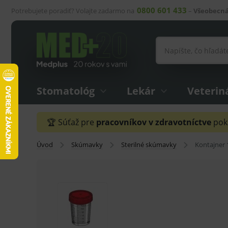
0800 601 433
Potrebujete poradiť? Volajte zadarmo na
–
Všeobecná
Stomatológ
Lekár
Veterin
🏆 Súťaž pre
pracovníkov v zdravotníctve
pokr
Úvod
Skúmavky
Sterilné skúmavky
Kontajner 1