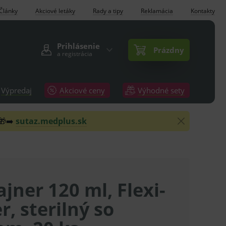
Články
Akciové letáky
Rady a tipy
Reklamácia
Kontakty
Prihlásenie
Prázdny
a registrácia
Výpredaj
Akciové ceny
Výhodné sety
 🎁➡️
sutaz.medplus.sk
jner 120 ml, Flexi-
r, sterilný so