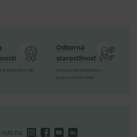
.
nných relací uživatelů
.
a
Odborná
.
nosti
starostlivosť
ů.
.
8 % zákazníkov nás
Podpora od špecialistov s
praxou od roku 2006
om k zapamatování
e nutné, aby banner cookie
hodné reklamy.
e analytics.
e nás na
poruje cookies a