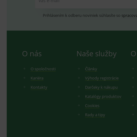
Váš e-mail
_ga
.d
Goo
.me
IDE
G
Prihlásením k odberu noviniek súhlasíte so
spracov
_gid
.d
Goo
.me
VISITOR_INFO1_LIVE
G
YSC
.
Goo
.yo
sid
.se
O nás
Naše služby
O
_ga_GXRFBLV37P
.me
O spoločnosti
Články
Kariéra
Výhody registrácie
Kontakty
Darčeky k nákupu
Katalógy produktov
Cookies
Rady a tipy