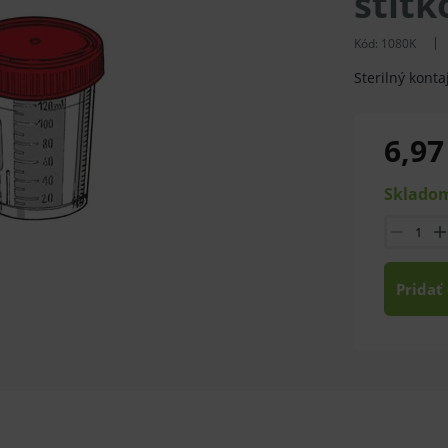
štítk
Kód:
1080K
Sterilný kont
6,97
Skladom
Pridať