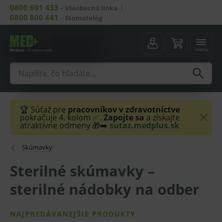
0800 601 433
–
Všeobecná linka
0800 800 441
–
Stomatológ
menu
🏆 Súťaž pre
pracovníkov v zdravotníctve
pokračuje 4. kolom ✅.
Zapojte sa
a získajte
atraktívne odmeny 🎁➡️
sutaz.medplus.sk
Skúmavky
Sterilné skúmavky –
sterilné nádobky na odber