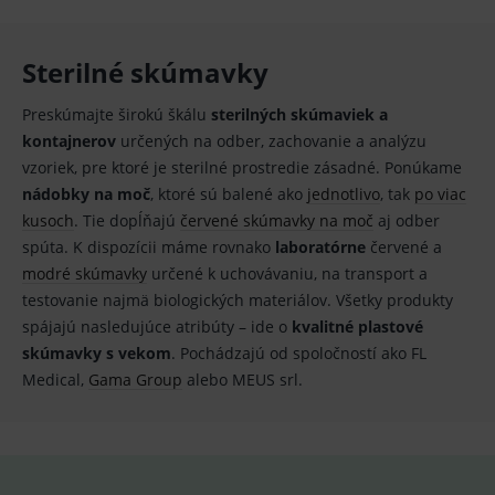
Sterilné skúmavky
Základné životné funkcie e-shopu
Analytické
Marketingové
Preskúmajte širokú škálu
sterilných skúmaviek a
kontajnerov
určených na odber, zachovanie a analýzu
Technické – základné životné funkcie e-shopu
Nevyhnutné cookies umožňujú základné
vzoriek, pre ktoré je sterilné prostredie zásadné. Ponúkame
funkcie ako voľba odborník/laik, prihlásenie
nádobky na moč
, ktoré sú balené ako
jednotlivo
, tak
po viac
používateľa, vkladanie tovaru do košíka atď. Pre
správne používanie webu sú nutné.
kusoch
. Tie dopĺňajú
červené skúmavky na moč
aj odber
Provider
/
spúta. K dispozícii máme rovnako
laboratórne
červené a
Název
Vyprší
Popis
Doména
modré skúmavky
určené k uchovávaniu, na transport a
_sp_id.ef32
www.medplus.sk
2 roky
Cookie
testovanie najmä biologických materiálov. Všetky produkty
pro
spájajú nasledujúce atribúty – ide o
kvalitné plastové
fungov
OnLine
skúmavky s vekom
. Pochádzajú od spoločností ako FL
smarts
Medical,
Gama Group
alebo MEUS srl.
PHPSESSID
Zavřením
Univer
PHP.net
prohlížeče
identif
www.medplus.sk
použív
udržov
promě
relací
uživate