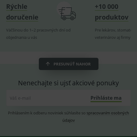
Rýchle
+10 000
_sp_ses.ef32
www.medplus.sk
30 minut
Cookie
pro
fungov
doručenie
produktov
OnLine
smarts
Väčšinou do 1–2 pracovných dní od
Pre lekárov, stomatoló
ssupp.vid
www.medplus.sk
6 měsíců
Cookie
2 dny
pro
objednania u vás
veterinárov aj firmy
fungov
OnLine
smarts
lastVisitedProducts
www.medplus.sk
1 rok
Cookie
uchová
PRESUNÚŤ NAHOR
naposl
navští
produk
Nenechajte si ujsť akciové ponuky
ssupp.visits
www.medplus.sk
6 měsíců
Cookie
2 dny
pro
fungov
OnLine
Prihláste ma
Váš e-mail
smarts
CookieScriptConsent
1 rok
Tento 
CookieScript
Prihlásením k odberu noviniek súhlasíte so
spracovaním osobných
cookie
www.medplus.sk
použív
údajov
služba
Cookie
Script.
zapama