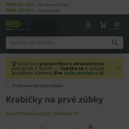
0800 601 433
–
Všeobecná linka
0800 800 441
–
Stomatológ
menu
🏆 Súťaž pre
pracovníkov v zdravotníctve
pokračuje 4. kolom ✅.
Zapojte sa
a získajte
atraktívne odmeny 🎁➡️
sutaz.medplus.sk
Profylaxia a detská profylaxia
Krabičky na prvé zúbky