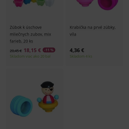
Zúbok k úschove
Krabička na prvé zúbky,
mliečnych zubov, mix
víla
farieb, 20 ks
18,15 €
4,36 €
-11 %
20,45 €
Skladom viac ako 20 bal
Skladom 4 ks