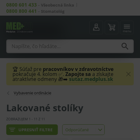
0800 601 433
–
Všeobecná linka
0800 800 441
–
Stomatológ
menu
🏆 Súťaž pre
pracovníkov v zdravotníctve
pokračuje 4. kolom ✅.
Zapojte sa
a získajte
atraktívne odmeny 🎁➡️
sutaz.medplus.sk
Vybavenie ordinácie
Lakované stolíky
ZOBRAZUJEM
1
-
11
Z
11
UPRESNIŤ FILTRE
Odporúčané
Odporúčané
Najlacnejšie