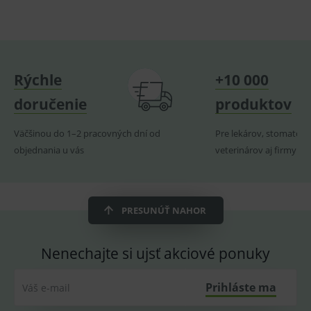
správne používanie webu sú nutné.
Provider
/
Název
Vyprší
Popis
Doména
_sp_id.ef32
www.medplus.sk
2 roky
Cookie
pro
Rýchle
+10 000
fungov
OnLine
doručenie
produktov
smarts
PHPSESSID
Zavřením
Univer
PHP.net
prohlížeče
identif
www.medplus.sk
Väčšinou do 1–2 pracovných dní od
Pre lekárov, stomatoló
použív
objednania u vás
veterinárov aj firmy
udržov
promě
relací
uživate
_sp_ses.ef32
www.medplus.sk
30 minut
Cookie
pro
PRESUNÚŤ NAHOR
fungov
OnLine
smarts
Nenechajte si ujsť akciové ponuky
ssupp.vid
www.medplus.sk
6 měsíců
Cookie
2 dny
pro
fungov
Prihláste ma
Váš e-mail
OnLine
smarts