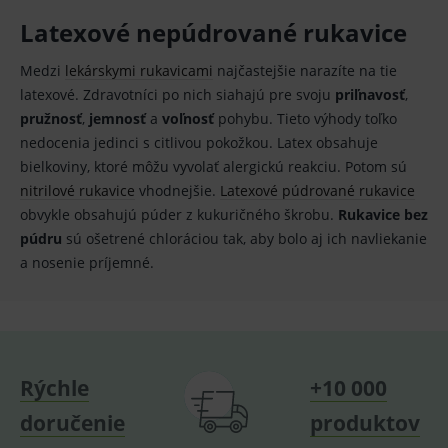
_sp_id.ef32
www.medplus.sk
2 roky
Cookie
pro
Latexové nepúdrované rukavice
fungov
OnLine
smarts
Medzi
lekárskymi rukavicami
najčastejšie narazíte na tie
PHPSESSID
Zavřením
Univer
PHP.net
latexové. Zdravotníci po nich siahajú pre svoju
priľnavosť
,
prohlížeče
identif
www.medplus.sk
použív
pružnosť
,
jemnosť
a
voľnosť
pohybu. Tieto výhody toľko
udržov
nedocenia jedinci s citlivou pokožkou. Latex obsahuje
promě
relací
bielkoviny, ktoré môžu vyvolať alergickú reakciu. Potom sú
uživate
nitrilové rukavice
vhodnejšie.
Latexové púdrované rukavice
_sp_ses.ef32
www.medplus.sk
30 minut
Cookie
obvykle obsahujú púder z kukuričného škrobu.
Rukavice bez
pro
fungov
púdru
sú ošetrené chloráciou tak, aby bolo aj ich navliekanie
OnLine
smarts
a nosenie príjemné.
ssupp.vid
www.medplus.sk
6 měsíců
Cookie
2 dny
pro
fungov
OnLine
smarts
lastVisitedProducts
www.medplus.sk
1 rok
Cookie
Rýchle
+10 000
uchová
naposl
navští
doručenie
produktov
produk