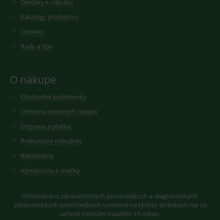
Darčeky k nákupu
videí.
VISITOR_INFO1_LIVE
6
Tento
Google LLC
Katalógy produktov
měsíců
soubor
.youtube.com
sid
.seznam.cz
1 měsíc
Cookie od
cookie
seznam.cz
Cookies
nastavuje
googlu.
Youtube ke
Slouží pro
sledování
Rady a tipy
zobrazení
uživatelskýc
vhodné
předvoleb
reklamy.
pro videa
Youtube
_ga_GXRFBLV37P
.medplus.sk
2 roky
Cookie pro
O nákupe
vložená do
měření
webů; může
návštěvnosti
také určit,
ve službě
Obchodné podmienky
zda
google
návštěvník
analytics.
Ochrana osobných údajov
webu
používá
Doprava a platba
novou nebo
starou verzi
Prekurzory výbušnín
rozhraní
Youtube.
Reklamácia
Výrobcovia a značky
Informácie o zdravotníckych prostriedkoch a diagnostických
zdravotníckych prostriedkoch uvedené na týchto stránkach nie sú
určené osobám mladším 15 rokov.