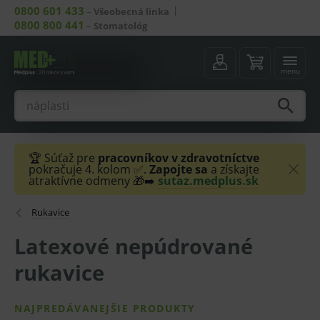
0800 601 433
–
Všeobecná linka
0800 800 441
–
Stomatológ
menu
🏆 Súťaž pre
pracovníkov v zdravotníctve
pokračuje 4. kolom ✅.
Zapojte sa
a získajte
atraktívne odmeny 🎁➡️
sutaz.medplus.sk
Rukavice
Latexové nepúdrované
rukavice