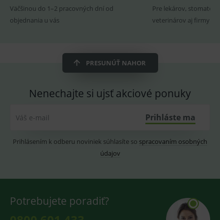
ssupp.visits
www.medplus.sk
6 měsíců
Cookie
Väčšinou do 1–2 pracovných dní od
Pre lekárov, stomatoló
2 dny
pro
fungov
objednania u vás
veterinárov aj firmy
OnLine
smarts
CookieScriptConsent
1 rok
Tento 
CookieScript
cookie
www.medplus.sk
použív
PRESUNÚŤ NAHOR
služba
Cookie
Script.
zapama
Nenechajte si ujsť akciové ponuky
předvo
souhla
soubo
cookie
Prihláste ma
Váš e-mail
návště
Je nutn
banne
Prihlásením k odberu noviniek súhlasíte so
spracovaním osobných
cookie
Cookie
údajov
Script
fungov
správn
Potrebujete poradiť?
Provider
/
0800 601 433
Název
Vyprší
Popis