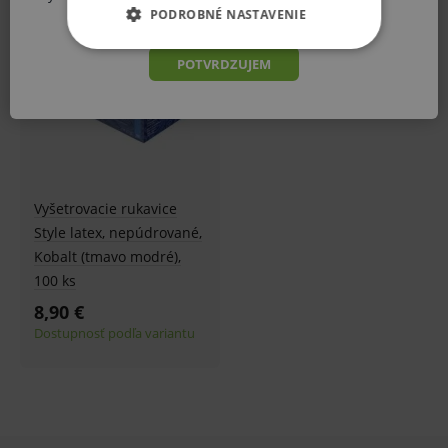
som sa s vyššie uvedenými rizikami.
PODROBNÉ NASTAVENIE
ZÁKLADNÉ ŽIVOTNÉ FUNKCIE E-
POTVRDZUJEM
SHOPU
ANALYTICKÉ
MARKETINGOVÉ
Vyšetrovacie rukavice
Style latex, nepúdrované,
Základné životné funkcie e-shopu
Kobalt (tmavo modré),
Analytické
Marketingové
100 ks
8,90 €
Technické – základné životné funkcie e-shopu
Nevyhnutné cookies umožňujú základné
Dostupnosť podľa variantu
funkcie ako voľba odborník/laik, prihlásenie
používateľa, vkladanie tovaru do košíka atď. Pre
správne používanie webu sú nutné.
Provider
/
Název
Vyprší
Popis
Doména