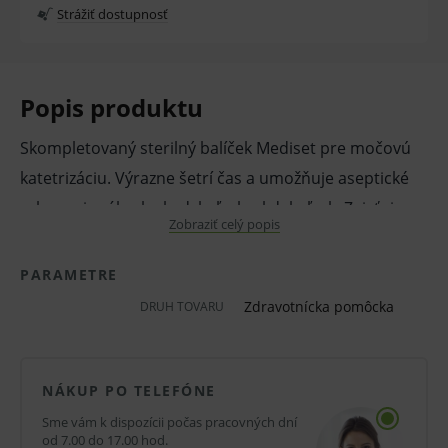
Strážiť dostupnosť
Popis produktu
Skompletovaný sterilný balíček Mediset pre močovú
katetrizáciu. Výrazne šetrí čas a umožňuje aseptické
vykonanie zákroku kedykoľvek a kdekoľvek. Zaisťuje
Zobraziť celý popis
štandardizáciu postupov a tým aj eliminuje chyby a
znižuje náklady. Zloženie setu zodpovedá typu zákroku
PARAMETRE
s logickým sledom komponentov. Výrobok obsahuje
Zdravotnícka pomôcka
DRUH TOVARU
prírodný latex, ktorý môže vyvolať alergické reakcie.
Vlastnosti a výhody:
NÁKUP PO TELEFÓNE
Hotový set.
Sme vám k dispozícii počas pracovných dní
K močovej katetrizácii.
od 7.00 do 17.00 hod.