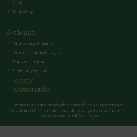
Cookies
měsíců
soubor
.youtube.com
sid
.seznam.cz
1 měsíc
Cookie od
cookie
seznam.cz
nastavuje
Rady a tipy
googlu.
Youtube ke
Slouží pro
sledování
zobrazení
uživatelskýc
vhodné
předvoleb
reklamy.
O nákupe
pro videa
Youtube
_ga_GXRFBLV37P
.medplus.sk
2 roky
Cookie pro
vložená do
měření
Obchodné podmienky
webů; může
návštěvnosti
také určit,
ve službě
Ochrana osobných údajov
zda
google
návštěvník
analytics.
Doprava a platba
webu
používá
Prekurzory výbušnín
novou nebo
starou verzi
Reklamácia
rozhraní
Youtube.
Výrobcovia a značky
Informácie o zdravotníckych prostriedkoch a diagnostických
zdravotníckych prostriedkoch uvedené na týchto stránkach nie sú
určené osobám mladším 15 rokov.