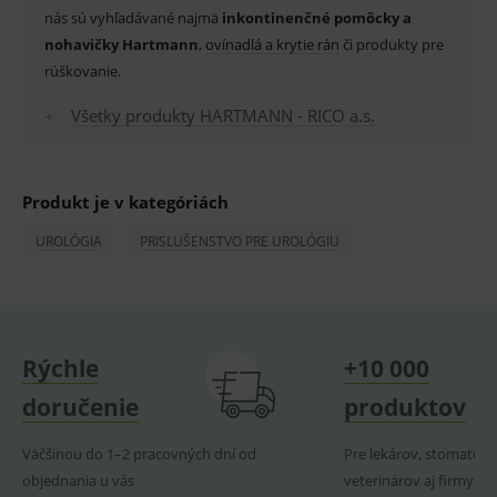
fungov
nás sú vyhľadávané najmä
inkontinenčné pomôcky a
OnLine
smarts
nohavičky Hartmann
,
ovínadlá a krytie rán
či produkty pre
PHPSESSID
Zavřením
Univer
PHP.net
rúškovanie.
prohlížeče
identif
www.medplus.sk
použív
udržov
Všetky produkty HARTMANN - RICO a.s.
promě
relací
uživate
_sp_ses.ef32
www.medplus.sk
30 minut
Cookie
Produkt je v kategóriách
pro
fungov
OnLine
UROLÓGIA
PRISLUŠENSTVO PRE UROLÓGIU
smarts
ssupp.vid
www.medplus.sk
6 měsíců
Cookie
2 dny
pro
fungov
OnLine
smarts
Rýchle
+10 000
lastVisitedProducts
www.medplus.sk
1 rok
Cookie
uchová
doručenie
produktov
naposl
navští
produk
Väčšinou do 1–2 pracovných dní od
Pre lekárov, stomatoló
ssupp.visits
www.medplus.sk
6 měsíců
Cookie
objednania u vás
veterinárov aj firmy
2 dny
pro