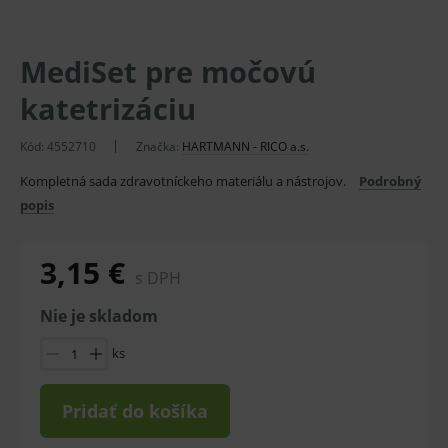
MediSet pre močovú
katetrizáciu
Kód:
4552710
Značka:
HARTMANN - RICO a.s.
Kompletná sada zdravotníckeho materiálu a nástrojov.
Podrobný
popis
3,15 €
s DPH
Nie je skladom
ks
Pridať do košíka