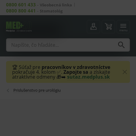
0800 601 433
–
Všeobecná linka
0800 800 441
–
Stomatológ
menu
🏆 Súťaž pre
pracovníkov v zdravotníctve
pokračuje 4. kolom ✅.
Zapojte sa
a získajte
atraktívne odmeny 🎁➡️
sutaz.medplus.sk
Prislušenstvo pre urológiu