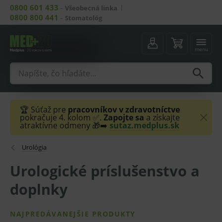
0800 601 433
–
Všeobecná linka
0800 800 441
–
Stomatológ
menu
🏆 Súťaž pre
pracovníkov v zdravotníctve
pokračuje 4. kolom ✅.
Zapojte sa
a získajte
atraktívne odmeny 🎁➡️
sutaz.medplus.sk
Urológia
Urologické príslušenstvo a
doplnky