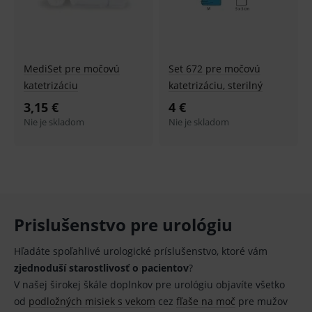
Cookie
Script
fungov
správn
MediSet pre močovú
Set 672 pre močovú
katetrizáciu
katetrizáciu, sterilný
Provider
/
3,15 €
4 €
Název
Vyprší
Popis
Provider
Doména
/
Název
Vyprší
Popis
Nie je skladom
Nie je skladom
Doména
_gcl_au
3
Cookie
Google LLC
měsíce
reklamního
.medplus.sk
_gat_UA-
.medplus.sk
59 sekund
Cookie pro
systému
193359858-4
měření
googlu.
návštěvnosti
Slouží pro
ve službě
zobrazení
google
vhodné
analytics.
reklamy.
_ga
2 roky
Cookie pro
Google LLC
Prislušenstvo pre urológiu
test_cookie
15
Testovací
Google LLC
měření
.medplus.sk
minut
cookies,
.doubleclick.net
návštěvnosti
kterým
ve službě
Hľadáte spoľahlivé urologické príslušenstvo, ktoré vám
google
google
testuje, zda
analytics.
zjednoduší starostlivosť o pacientov
?
prohlížeč
podporuje
_gid
1 den
Cookie pro
Google LLC
V našej širokej škále doplnkov pre urológiu objavíte všetko
cookies a
měření
.medplus.sk
výslednou
od
podložných misiek s vekom
cez
fľaše na moč
pre mužov
návštěvnosti
hodnotu si
ve službě