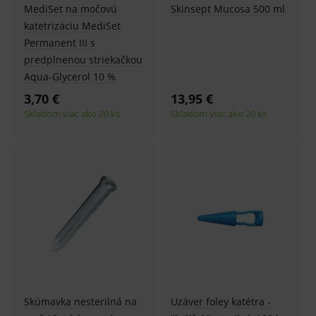
MediSet na močovú
Skinsept Mucosa 500 ml
katetrizáciu MediSet
Permanent III s
predplnenou striekačkou
Aqua-Glycerol 10 %
3,70 €
13,95 €
Skladom viac ako 20 ks
Skladom viac ako 20 ks
Skúmavka nesterilná na
Uzáver foley katétra -