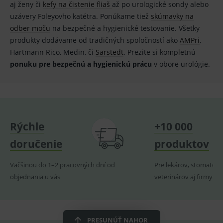
aj ženy či
kefy na čistenie
fliaš
až po urologické sondy alebo
uloží do
google
cookies :-)
analytics.
uzávery Foleyovho katétra. Ponúkame tiež
skúmavky na
IDE
2 roky
Cookie
Google LLC
odber moču
na bezpečné a hygienické testovanie. Všetky
YSC
Zavřením
Tento
Google LLC
reklamního
.doubleclick.net
prohlížeče
soubor
.youtube.com
produkty dodávame od tradičných spoločností ako
AMPri
,
systému
cookie
googlu.
nastavuje
Hartmann Rico, Medin, či
Sarstedt
. Prezite si kompletnú
Slouží pro
YouTube ke
zobrazení
sledování
ponuku pre bezpečnú a hygienickú prácu
v obore urológie.
vhodné
zobrazení
reklamy.
vložených
videí.
VISITOR_INFO1_LIVE
6
Tento
Google LLC
měsíců
soubor
.youtube.com
sid
.seznam.cz
1 měsíc
Cookie od
cookie
seznam.cz
nastavuje
googlu.
Youtube ke
Slouží pro
Rýchle
+10 000
sledování
zobrazení
uživatelskýc
vhodné
předvoleb
reklamy.
doručenie
produktov
pro videa
Youtube
_ga_GXRFBLV37P
.medplus.sk
2 roky
Cookie pro
vložená do
měření
Väčšinou do 1–2 pracovných dní od
Pre lekárov, stomatoló
webů; může
návštěvnosti
také určit,
ve službě
objednania u vás
veterinárov aj firmy
zda
google
návštěvník
analytics.
webu
používá
novou nebo
starou verzi
PRESUNÚŤ NAHOR
rozhraní