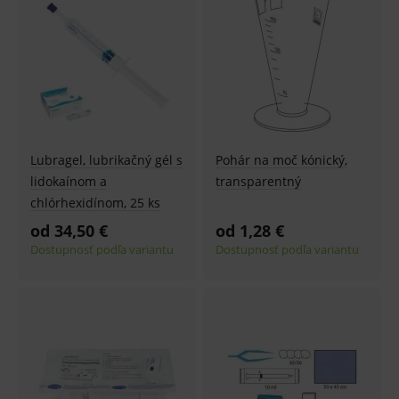
2 dny
pro
fungov
OnLine
smarts
lastVisitedProducts
www.medplus.sk
1 rok
Cookie
uchová
naposl
navští
produk
ssupp.visits
www.medplus.sk
6 měsíců
Cookie
Lubragel, lubrikačný gél s
Pohár na moč kónický,
2 dny
pro
fungov
lidokaínom a
transparentný
OnLine
smarts
chlórhexidínom, 25 ks
CookieScriptConsent
1 rok
Tento 
CookieScript
od 34,50 €
od 1,28 €
cookie
www.medplus.sk
použív
Dostupnosť podľa variantu
Dostupnosť podľa variantu
služba
Cookie
Script.
zapama
předvo
souhla
soubo
cookie
návště
Je nutn
banne
cookie