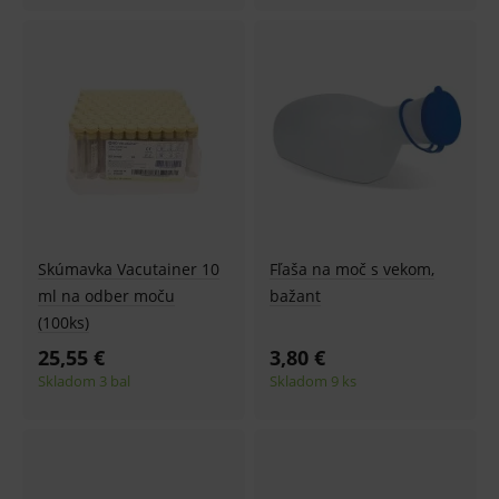
Skúmavka Vacutainer 10
Fľaša na moč s vekom,
ml na odber moču
bažant
(100ks)
25,55 €
3,80 €
Skladom 3 bal
Skladom 9 ks