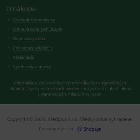
O nákupe
Obchodné podmienky
Ochrana osobných údajov
Doprava a platba
Prekurzory výbušnín
Reklamácia
Výrobcovia a značky
Informácie o zdravotníckych prostriedkoch a diagnostických
zdravotníckych prostriedkoch uvedené na týchto stránkach nie sú
určené osobám mladším 15 rokov.
Copyright © 2026, Medplus s.r.o. Všetky práva vyhradené.
E-shop na mieru od