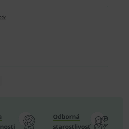
Body
u do košíka atď. Pre správne
.
nných relací uživatelů
.
.
ů.
.
om k zapamatování
a
Odborná
e nutné, aby banner cookie
nosti
starostlivosť