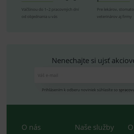
Väčšinou do 1–2 pracovných dní
Pre lekárov, stomato
P
Název
Pro
D
od objednania u vás
Název
veterinárov aj firmy
Do
_gcl_au
G
.
_gat_UA-
.me
193359858-4
test_cookie
G
_ga
.d
Goo
.me
IDE
G
_gid
.d
Goo
Nenechajte si ujsť akcio
.me
VISITOR_INFO1_LIVE
G
YSC
.
Goo
.yo
Váš e-mail
sid
.se
_ga_GXRFBLV37P
.me
Prihlásením k odberu noviniek súhlasíte so
spracov
O nás
Naše služby
O