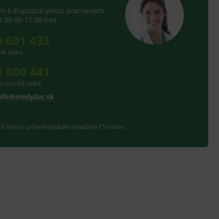
 k dispozícii počas pracovných
7.00 do 17.00 hod.
0 601 433
NÁ LINKA
0 800 441
LOGICKÁ LINKA
nfo@medplus.sk
ach nie sú určené osobám mladším 15 rokov.