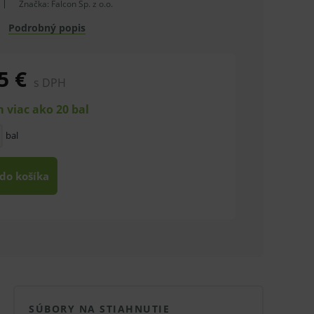
Značka:
Falcon Sp. z o.o.
.
Podrobný popis
5 €
s DPH
 viac ako 20 bal
bal
 do košíka
SÚBORY NA STIAHNUTIE