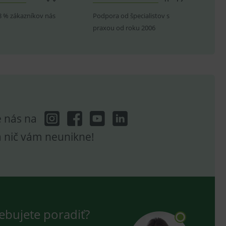
8 % zákazníkov nás
Podpora od špecialistov s
praxou od roku 2006
hodné reklamy.
e analytics.
poruje cookies a
e analytics.
hodné reklamy.
e analytics.
telských předvoleb pro
těvník webu používá
dování zobrazení
e nás na
a nič vám neunikne!
ení vhodné reklamy.
e analytics.
ebujete poradiť?