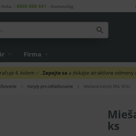
0800 800 441
 linka
–
Stomatológ
ár
Firma
ačuje 4. kolom ✅.
Zapojte sa
a získajte atraktívne odmeny
ačkovanie
Kanyly pre odtlačkovanie
Miešacie kanyly žlté, 50 ks
Mieša
ks