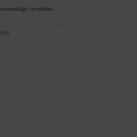
tomatológii i protetike.
kov zaisťuje, že je získaná hmota
 popis