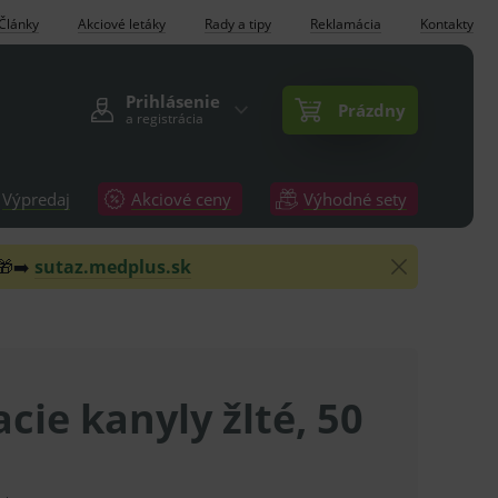
Články
Akciové letáky
Rady a tipy
Reklamácia
Kontakty
Prihlásenie
Prázdny
a registrácia
Výpredaj
Akciové ceny
Výhodné sety
 🎁➡️
sutaz.medplus.sk
cie kanyly žlté, 50