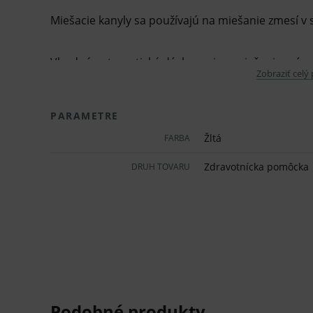
Miešacie kanyly sa používajú na miešanie zmesí v s
Vhodné automatické dávkovanie a miešanie príprav
Zobraziť celý
dôkladne premiešaná.
PARAMETRE
DI110503:
Žltá
FARBA
žltý uzáver
Zdravotnícka pomôcka
DRUH TOVARU
biela zmiešavacia časť
malé
dĺžka: 70 mm
Oblasti použitia: