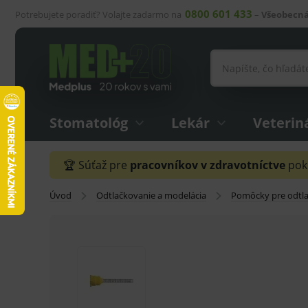
0800 601 433
Potrebujete poradiť? Volajte zadarmo na
–
Všeobecná
Stomatológ
Lekár
Veterin
🏆 Súťaž pre
pracovníkov v zdravotníctve
pokr
Úvod
Odtlačkovanie a modelácia
Pomôcky pre odtl