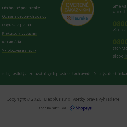
Sme vám
Obchodné podmienky
dní od 
Ochrana osobných údajov
080
Doprava a platba
VŠEOBEC
Prekurzory výbušnín
080
Reklamácia
STOMATO
Výrobcovia a značky
alebo
i
 a diagnostických zdravotníckych prostriedkoch uvedené na týchto stránk
Copyright © 2026, Medplus s.r.o. Všetky práva vyhradené.
E-shop na mieru od