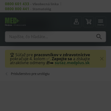
0800 601 433
–
Všeobecná linka
0800 800 441
–
Stomatológ
menu
🏆 Súťaž pre
pracovníkov v zdravotníctve
pokračuje 4. kolom ✅.
Zapojte sa
a získajte
atraktívne odmeny 🎁➡️
sutaz.medplus.sk
Prislušenstvo pre urológiu