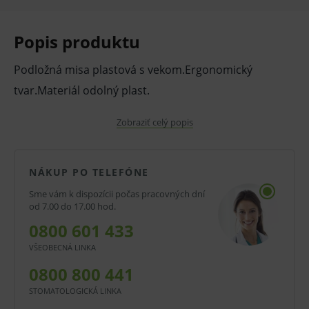
Popis produktu
Podložná misa plastová s vekom.Ergonomický
tvar.Materiál odolný plast.
Zobraziť celý popis
Zdravotnícky prostriedok určený pre imobilných
pacientov. Používa sa ako náhrada WC misy pre
pacientov, ktorí sú dočasne alebo trvalo upútaní na
NÁKUP PO TELEFÓNE
lôžko.
Sme vám k dispozícii počas pracovných dní
od 7.00 do 17.00 hod.
0800 601 433
Je možné čistiť a udržiavať bežnými čistiacimi a
VŠEOBECNÁ LINKA
dezinfekčnými, ktoré neobsahujú rozpúšťadlá a
0800 800 441
nespôsobujú mechanické narušenie povrchu. Možno
STOMATOLOGICKÁ LINKA
dezinfikovať v autokláve pri teplote do 120 ° C do 30