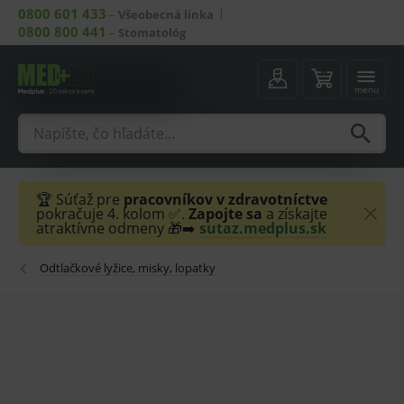
0800 601 433
–
Všeobecná linka
0800 800 441
–
Stomatológ
menu
🏆 Súťaž pre
pracovníkov v zdravotníctve
pokračuje 4. kolom ✅.
Zapojte sa
a získajte
atraktívne odmeny 🎁➡️
sutaz.medplus.sk
Odtlačkové lyžice, misky, lopatky