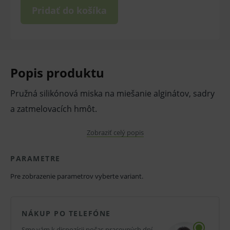
Pridať do košíka
Popis produktu
Pružná silikónová miska na miešanie alginátov, sadry
a zatmelovacích hmôt.
Zobraziť celý popis
Dostupné priemery:
PARAMETRE
100 mm
Pre zobrazenie parametrov vyberte variant.
120 mm
140 mm
NÁKUP PO TELEFÓNE
160 mm
Sme vám k dispozícii počas pracovných dní