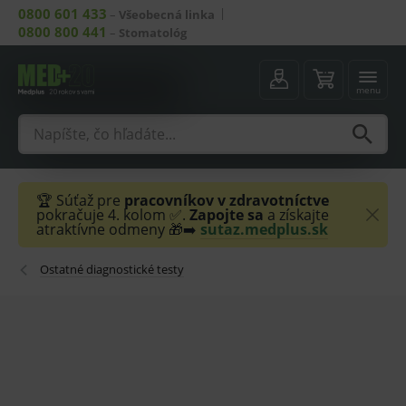
0800 601 433
–
Všeobecná linka
0800 800 441
–
Stomatológ
menu
🏆 Súťaž pre
pracovníkov v zdravotníctve
pokračuje 4. kolom ✅.
Zapojte sa
a získajte
atraktívne odmeny 🎁➡️
sutaz.medplus.sk
Ostatné diagnostické testy