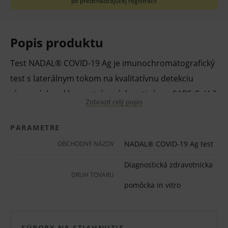
po predchádzajúcej registrácii
Popis produktu
Test NADAL® COVID-19 Ag je imunochromatografický
test s laterálnym tokom na kvalitatívnu detekciu
vírusových nukleoproteínových antigénov SARS-CoV-2
Zobraziť celý popis
v ľudských nazálnych, nazofaryngeálnych alebo
orofaryngeálnych vzorkách. Test slúži ako pomôcka
PARAMETRE
na stanovenie diagnózy infekcie vírusom SARS-CoV-2.
NADAL® COVID-19 Ag test
OBCHODNÝ NÁZOV
Majte na vedomí, že sa koncentrácia vírusových
Diagnostická zdravotnícka
nukleoproteínových antigénov môže v priebehu
DRUH TOVARU
ochorenia líšiť a môže klesnúť pod hranicu detekcie
pomôcka in vitro
testu. Možnú nákazlivosť testovaných osôb nemožno
vylúčiť na základe negatívneho výsledku testu.
SÚBORY NA STIAHNUTIE