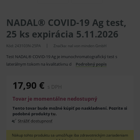
NADAL® COVID-19 Ag test,
25 ks expirácia 5.11.2026
Kód:
243103N-25PA
Značka:
nal von minden GmbH
Test NADAL® COVID-19 Ag je imunochromatografický test s
laterálnym tokom na kvalitatívnu d
Podrobný popis
17,90 €
s DPH
Tovar je momentálne nedostupný
Tento tovar bude možné kúpiť po naskladnení. Pozrite si
podobné produkty
tu
.
Strážiť dostupnosť
Nákup tohto produktu sa umožňuje iba zdravotnickým zariadeniam