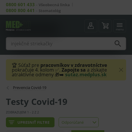
0800 601 433
–
Všeobecná linka
0800 800 441
–
Stomatológ
menu
🏆 Súťaž pre
pracovníkov v zdravotníctve
pokračuje 4. kolom ✅.
Zapojte sa
a získajte
atraktívne odmeny 🎁➡️
sutaz.medplus.sk
Prevencia Covid-19
Testy Covid-19
ZOBRAZUJEM
1
-
2
Z
2
UPRESNIŤ FILTRE
Odporúčané
Odporúčané
Najlacnejšie