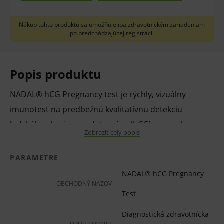
Nákup tohto produktu sa umožňuje iba zdravotnickým zariadeniam
po predchádzajúcej registrácii
Popis produktu
NADAL® hCG Pregnancy test je rýchly, vizuálny
imunotest na predbežnú kvalitatívnu detekciu
ľudského choriogonadotropínu (hCG) vo vzorke
Zobraziť celý popis
ľudského moču alebo séra.Test slúži na detekciu
raného štádia tehotenstva a je určený iba na
PARAMETRE
profesionálne použitie.
NADAL® hCG Pregnancy
Slúžiaci na detekciu hCG pri koncentrácii 10 mIU/ml v
OBCHODNÝ NÁZOV
Test
moči.
Diagnostická zdravotnícka