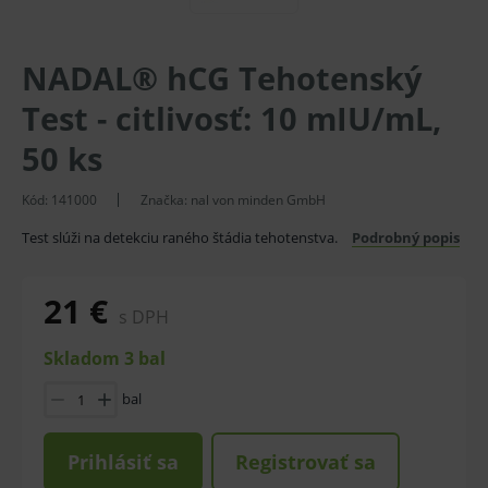
NADAL® hCG Tehotenský
Test - citlivosť: 10 mIU/mL,
50 ks
Kód:
141000
Značka:
nal von minden GmbH
Test slúži na detekciu raného štádia tehotenstva.
Podrobný popis
21 €
s DPH
Skladom 3 bal
bal
Prihlásiť sa
Registrovať sa