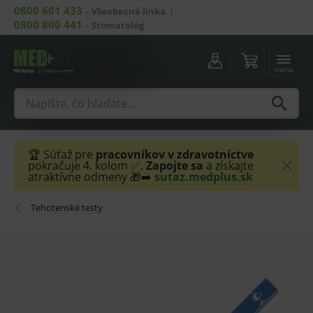
0800 601 433
–
Všeobecná linka
0800 800 441
–
Stomatológ
menu
🏆 Súťaž pre
pracovníkov v zdravotníctve
pokračuje 4. kolom ✅.
Zapojte sa
a získajte
atraktívne odmeny 🎁➡️
sutaz.medplus.sk
Tehotenské testy