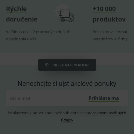
_sp_ses.ef32
www.medplus.sk
30 minut
Cookie
Rýchle
+10 000
pro
fungov
doručenie
produktov
OnLine
smarts
Väčšinou do 1–2 pracovných dní od
Pre lekárov, stomatoló
ssupp.vid
www.medplus.sk
6 měsíců
Cookie
2 dny
pro
objednania u vás
veterinárov aj firmy
fungov
OnLine
smarts
lastVisitedProducts
www.medplus.sk
1 rok
Cookie
uchová
PRESUNÚŤ NAHOR
naposl
navští
produk
Nenechajte si ujsť akciové ponuky
ssupp.visits
www.medplus.sk
6 měsíců
Cookie
2 dny
pro
fungov
OnLine
Prihláste ma
Váš e-mail
smarts
CookieScriptConsent
1 rok
Tento 
CookieScript
cookie
www.medplus.sk
Prihlásením k odberu noviniek súhlasíte so
spracovaním osobných
použív
údajov
služba
Cookie
Script.
zapama