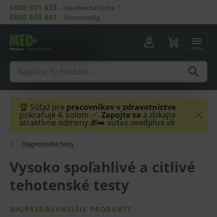
0800 601 433
–
Všeobecná linka
0800 800 441
–
Stomatológ
menu
🏆 Súťaž pre
pracovníkov v zdravotníctve
pokračuje 4. kolom ✅.
Zapojte sa
a získajte
atraktívne odmeny 🎁➡️
sutaz.medplus.sk
Diagnostické testy
Vysoko spoľahlivé a citlivé
tehotenské testy