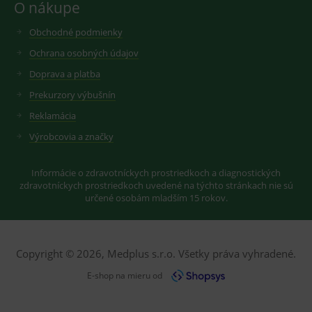
Cookie
O nákupe
Script
fungov
správn
Obchodné podmienky
Ochrana osobných údajov
Doprava a platba
Prekurzory výbušnín
Provider
/
Název
Vyprší
Popis
Provider
Doména
/
Název
Vyprší
Popis
Reklamácia
Doména
_gcl_au
3
Cookie
Google LLC
Výrobcovia a značky
měsíce
reklamního
.medplus.sk
_gat_UA-
.medplus.sk
59 sekund
Cookie pro
systému
193359858-4
měření
googlu.
návštěvnosti
Slouží pro
ve službě
Informácie o zdravotníckych prostriedkoch a diagnostických
zobrazení
google
zdravotníckych prostriedkoch uvedené na týchto stránkach nie sú
vhodné
analytics.
reklamy.
určené osobám mladším 15 rokov.
_ga
2 roky
Cookie pro
Google LLC
test_cookie
15
Testovací
Google LLC
měření
.medplus.sk
minut
cookies,
.doubleclick.net
návštěvnosti
kterým
ve službě
google
google
Copyright © 2026, Medplus s.r.o. Všetky práva vyhradené.
testuje, zda
analytics.
prohlížeč
podporuje
E-shop na mieru od
_gid
1 den
Cookie pro
Google LLC
cookies a
měření
.medplus.sk
výslednou
návštěvnosti
hodnotu si
ve službě