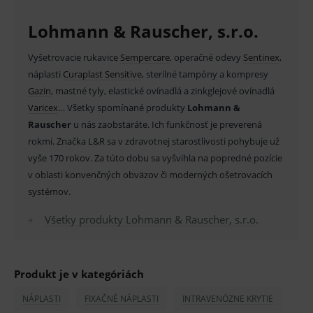
MARKETINGOVÉ
byť zaručená, lepšia alebo rovnocenná s účinnosťou
Lohmann & Rauscher, s.r.o.
inej liečby alebo inej zdravotníckej pomôcky a
diagnostickej zdravotníckej pomôcky in vitro a jeho
Vyšetrovacie rukavice
Sempercare
, operačné odevy
Sentinex
,
Základné životné funkcie e-shopu
použitie môže byť spojené s rizikami.
náplasti
Curaplast Sensitive
, sterilné tampóny a kompresy
Analytické
Marketingové
Gazin
, mastné tyly, elastické ovínadlá a zinkglejové ovínadlá
V prípade porušenia zapečateného obalu tohto
V
aricex
… Všetky spomínané produkty
Lohmann &
Technické – základné životné funkcie e-shopu
tovaru nie je z dôvodu ochrany zdravia alebo
Rauscher
u nás zaobstaráte. Ich funkčnosť je preverená
Nevyhnutné cookies umožňujú základné
funkcie ako voľba odborník/laik, prihlásenie
rokmi. Značka L&R sa v zdravotnej starostlivosti pohybuje už
hygienických dôvodov možné odstúpiť od kúpnej
používateľa, vkladanie tovaru do košíka atď. Pre
vyše 170 rokov. Za túto dobu sa vyšvihla na popredné pozície
správne používanie webu sú nutné.
zmluvy v lehote 14 dní.
v oblasti konvenčných obväzov či moderných ošetrovacích
Provider
/
Název
Vyprší
Popis
systémov.
Doména
_sp_id.ef32
www.medplus.sk
2 roky
Cookie
Všetky produkty Lohmann & Rauscher, s.r.o.
pro
fungov
OnLine
smarts
PHPSESSID
Zavřením
Univer
PHP.net
Produkt je v kategóriách
prohlížeče
identif
www.medplus.sk
použív
NÁPLASTI
FIXAČNÉ NÁPLASTI
INTRAVENÓZNE KRYTIE
udržov
promě