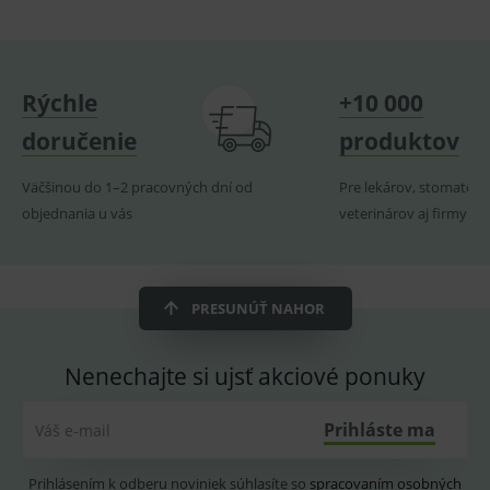
relací
uživate
_sp_ses.ef32
www.medplus.sk
30 minut
Cookie
pro
fungov
Rýchle
+10 000
OnLine
smarts
doručenie
produktov
ssupp.vid
www.medplus.sk
6 měsíců
Cookie
2 dny
pro
fungov
Väčšinou do 1–2 pracovných dní od
Pre lekárov, stomatoló
OnLine
objednania u vás
veterinárov aj firmy
smarts
lastVisitedProducts
www.medplus.sk
1 rok
Cookie
uchová
naposl
navští
produk
PRESUNÚŤ NAHOR
ssupp.visits
www.medplus.sk
6 měsíců
Cookie
2 dny
pro
fungov
Nenechajte si ujsť akciové ponuky
OnLine
smarts
Prihláste ma
Váš e-mail
CookieScriptConsent
1 rok
Tento 
CookieScript
cookie
www.medplus.sk
použív
služba
Prihlásením k odberu noviniek súhlasíte so
spracovaním osobných