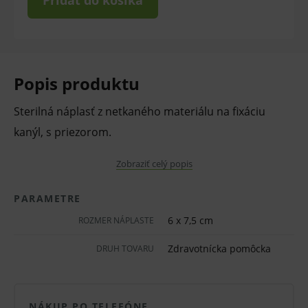
Pridať do košíka
Popis produktu
Sterilná náplasť z netkaného materiálu na fixáciu
kanýl, s priezorom.
Zobraziť celý popis
Náplasť je kombináciou netkanej textílie a
laminovanej fólie s okienkom na kontrolu miesta
PARAMETRE
punkcie.
6 x 7,5 cm
ROZMER NÁPLASTE
Zdravotnícka pomôcka
DRUH TOVARU
s okienkom na kontrolu miesta punkcie
presné utesnenie pre spoľahlivú ochranu
pred infekciou
NÁKUP PO TELEFÓNE