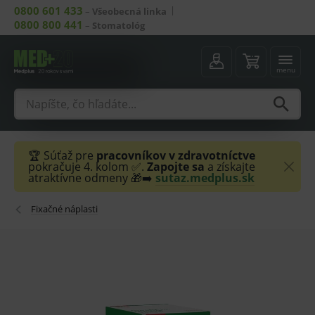
0800 601 433
–
Všeobecná linka
0800 800 441
–
Stomatológ
menu
🏆 Súťaž pre
pracovníkov v zdravotníctve
pokračuje 4. kolom ✅.
Zapojte sa
a získajte
atraktívne odmeny 🎁➡️
sutaz.medplus.sk
Fixačné náplasti