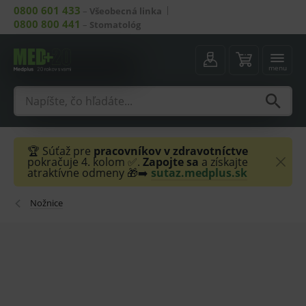
0800 601 433
–
Všeobecná linka
0800 800 441
–
Stomatológ
menu
🏆 Súťaž pre
pracovníkov v zdravotníctve
pokračuje 4. kolom ✅.
Zapojte sa
a získajte
atraktívne odmeny 🎁➡️
sutaz.medplus.sk
Nožnice