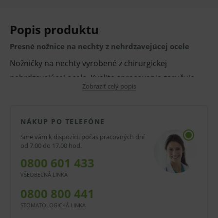
Popis produktu
Presné nožnice na nechty z nehrdzavejúcej ocele
Nožničky na nechty vyrobené z chirurgickej
nehrdzavejúcej ocele. Kvalita spracovania zaručuje
Zobraziť celý popis
neuveriteľne efektívnu a bezproblémovú prácu.
Sú vhodné na viacnásobnú sterilizáciu. Určené na
NÁKUP PO TELEFÓNE
profesionálne a domáce použitie.
Sme vám k dispozícii počas pracovných dní
od 7.00 do 17.00 hod.
Hlavné výhody:
0800 601 433
vysoko kvalitná oceľ (nehrdzavejúca,
VŠEOBECNÁ LINKA
chirurgická)
0800 800 441
presnosť (nožničky zaručujú veľmi vysokú
STOMATOLOGICKÁ LINKA
presnosť strihania)