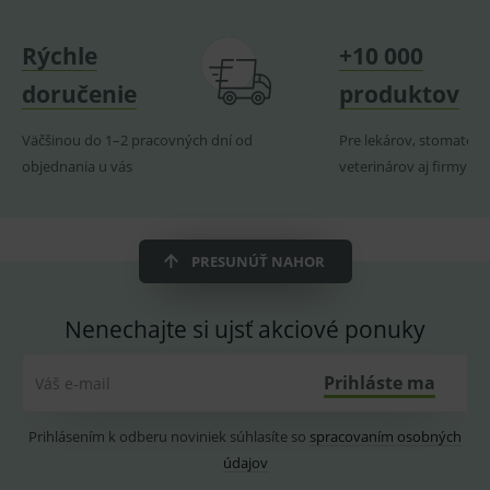
Provider
/
Název
Vyprší
Popis
Doména
Rýchle
+10 000
_sp_id.ef32
www.medplus.sk
2 roky
Cookie
pro
doručenie
produktov
fungov
OnLine
smarts
Väčšinou do 1–2 pracovných dní od
Pre lekárov, stomatoló
PHPSESSID
Zavřením
Univer
PHP.net
objednania u vás
veterinárov aj firmy
prohlížeče
identif
www.medplus.sk
použív
udržov
promě
relací
uživate
PRESUNÚŤ NAHOR
_sp_ses.ef32
www.medplus.sk
30 minut
Cookie
pro
fungov
Nenechajte si ujsť akciové ponuky
OnLine
smarts
ssupp.vid
www.medplus.sk
6 měsíců
Cookie
Prihláste ma
Váš e-mail
2 dny
pro
fungov
OnLine
smarts
Prihlásením k odberu noviniek súhlasíte so
spracovaním osobných
údajov
lastVisitedProducts
www.medplus.sk
1 rok
Cookie
uchová