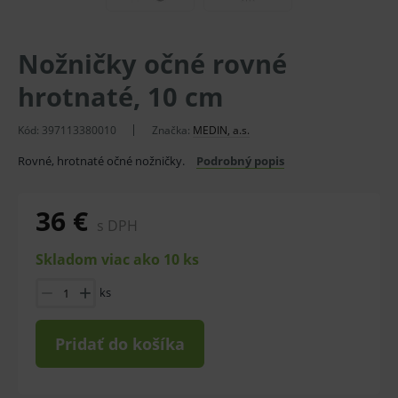
Nožničky očné rovné
hrotnaté, 10 cm
Kód:
397113380010
Značka:
MEDIN, a.s.
Rovné, hrotnaté očné nožničky.
Podrobný popis
36 €
s DPH
Skladom viac ako 10 ks
ks
Pridať do košíka