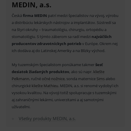
Nevyhnutné cookies umožňujú základné
MEDIN, a.s.
funkcie ako voľba odborník/laik, prihlásenie
používateľa, vkladanie tovaru do košíka atď. Pre
správne používanie webu sú nutné.
Česká
firma MEDIN
patrí medzi špecialistov na vývoj, výrobu
a distribúciu lekárskych nástrojov a implantátov. Sústredí sa
Provider
/
Název
Vyprší
Popis
Doména
na štyri okruhy – traumatológiu, chirurgiu, ortopédiu a
stomatológiu. S týmto záberom sa radí medzi
najväčších
_sp_id.ef32
www.medplus.sk
2 roky
Cookie
pro
producentov zdravotníckych potrieb
v Európe. Okrem nej
fungov
OnLine
ich dodáva aj do Latinskej Ameriky a na Blízky východ.
smarts
PHPSESSID
Zavřením
Univer
PHP.net
My tuzemským špecialistom ponúkame takmer
šesť
prohlížeče
identif
www.medplus.sk
použív
desiatok žiadaných produktov,
ako sú napr.
kliešte
udržov
promě
Pelkmann
, ručné
očné nožnice
, sonda maternice
Sims
alebo
relací
chirurgické
kliešte Mathieu
. MEDIN, a.s. si renomé vydobyl ich
uživate
vysokou kvalitou. Na vývoji totiž spolupracuje s tuzemskými
_sp_ses.ef32
www.medplus.sk
30 minut
Cookie
pro
aj zahraničnými lekármi, univerzitami a aj samotnými
fungov
užívateľmi.
OnLine
smarts
Všetky produkty MEDIN, a.s.
ssupp.vid
www.medplus.sk
6 měsíců
Cookie
2 dny
pro
fungov