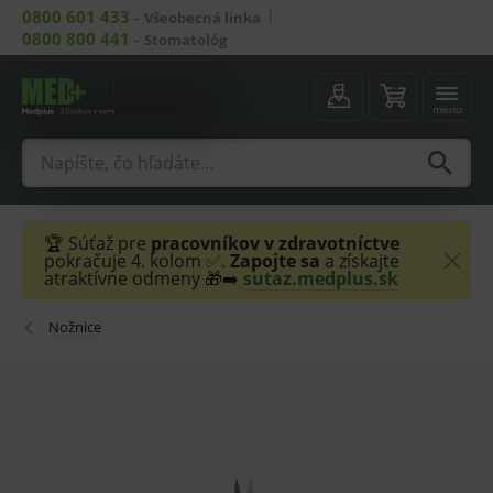
0800 601 433
–
Všeobecná linka
0800 800 441
–
Stomatológ
menu
🏆 Súťaž pre
pracovníkov v zdravotníctve
pokračuje 4. kolom ✅.
Zapojte sa
a získajte
atraktívne odmeny 🎁➡️
sutaz.medplus.sk
Nožnice