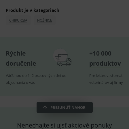
OnLine
smarts
Produkt je v kategóriách
lastVisitedProducts
www.medplus.sk
1 rok
Cookie
uchová
CHIRURGIA
NOŽNICE
naposl
navští
produk
ssupp.visits
www.medplus.sk
6 měsíců
Cookie
2 dny
pro
fungov
OnLine
Rýchle
+10 000
smarts
doručenie
produktov
CookieScriptConsent
1 rok
Tento 
CookieScript
cookie
www.medplus.sk
použív
služba
Väčšinou do 1–2 pracovných dní od
Pre lekárov, stomatoló
Cookie
Script.
objednania u vás
veterinárov aj firmy
zapama
předvo
souhla
soubo
cookie
návště
PRESUNÚŤ NAHOR
Je nutn
banne
cookie
Cookie
Nenechajte si ujsť akciové ponuky
Script