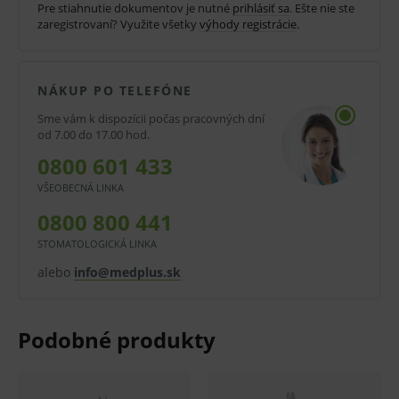
Pre stiahnutie dokumentov je nutné
prihlásiť sa
. Ešte nie ste
použitie môže byť spojené s rizikami.
zaregistrovaní? Využite všetky
výhody registrácie
.
V prípade porušenia zapečateného obalu tohto
tovaru nie je z dôvodu ochrany zdravia alebo
NÁKUP PO TELEFÓNE
hygienických dôvodov možné odstúpiť od kúpnej
Sme vám k dispozícii počas pracovných dní
od 7.00 do 17.00 hod.
zmluvy v lehote 14 dní.
0800 601 433
VŠEOBECNÁ LINKA
0800 800 441
STOMATOLOGICKÁ LINKA
alebo
info@medplus.sk