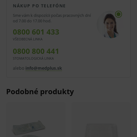
NÁKUP PO TELEFÓNE
byť zaručená, lepšia alebo rovnocenná s účinnosťou
Sme vám k dispozícii počas pracovných dní
inej liečby alebo inej zdravotníckej pomôcky a
od 7.00 do 17.00 hod.
diagnostickej zdravotníckej pomôcky in vitro a jeho
0800 601 433
použitie môže byť spojené s rizikami.
VŠEOBECNÁ LINKA
V prípade porušenia zapečateného obalu tohto
0800 800 441
tovaru nie je z dôvodu ochrany zdravia alebo
STOMATOLOGICKÁ LINKA
hygienických dôvodov možné odstúpiť od kúpnej
alebo
info@medplus.sk
zmluvy v lehote 14 dní.