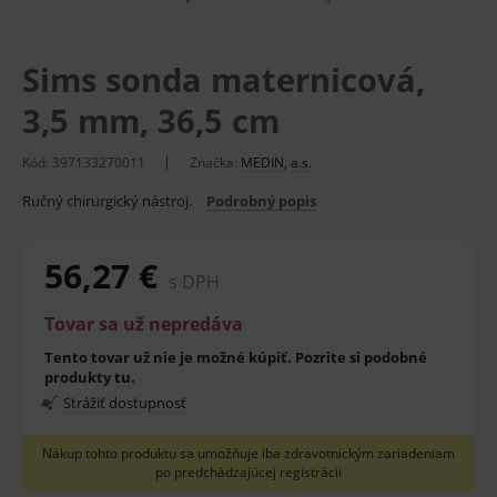
Sims sonda maternicová,
3,5 mm, 36,5 cm
Kód:
397133270011
Značka:
MEDIN, a.s.
Ručný chirurgický nástroj.
Podrobný popis
56,27 €
s DPH
Tovar sa už nepredáva
Tento tovar už nie je možné kúpiť. Pozrite si podobné
produkty
tu
.
Strážiť dostupnosť
Nákup tohto produktu sa umožňuje iba zdravotnickým zariadeniam
po predchádzajúcej registrácii