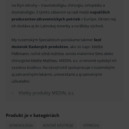
správne používanie webu sú nutné.
na štyri okruhy – traumatológiu, chirurgiu, ortopédiu a
Provider
/
stomatológiu. S týmto záberom sa radí medzi
najväčších
Název
Vyprší
Popis
Doména
producentov zdravotníckych potrieb
v Európe. Okrem nej
_sp_id.ef32
www.medplus.sk
2 roky
Cookie
ich dodáva aj do Latinskej Ameriky a na Blízky východ.
pro
fungov
OnLine
My tuzemským špecialistom ponúkame takmer
šesť
smarts
desiatok žiadaných produktov,
ako sú napr.
kliešte
PHPSESSID
Zavřením
Univer
PHP.net
prohlížeče
identif
www.medplus.sk
Pelkmann
, ručné
očné nožnice
, sonda maternice
Sims
alebo
použív
chirurgické
kliešte Mathieu
. MEDIN, a.s. si renomé vydobyl ich
udržov
promě
vysokou kvalitou. Na vývoji totiž spolupracuje s tuzemskými
relací
uživate
aj zahraničnými lekármi, univerzitami a aj samotnými
užívateľmi.
_sp_ses.ef32
www.medplus.sk
30 minut
Cookie
pro
fungov
Všetky produkty MEDIN, a.s.
OnLine
smarts
ssupp.vid
www.medplus.sk
6 měsíců
Cookie
2 dny
pro
fungov
Produkt je v kategóriách
OnLine
smarts
GYNEKOLÓGIA
KOVOVÉ NÁSTROJE
VÝPREDAJ