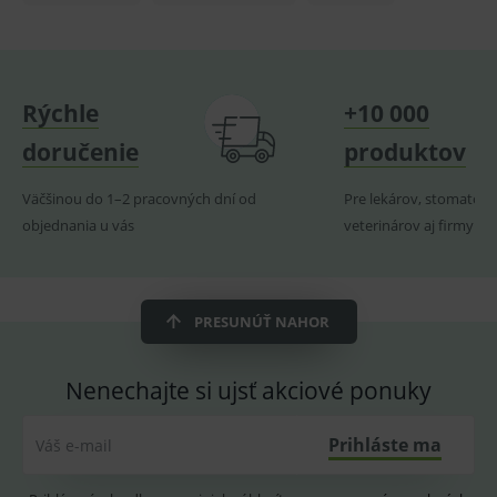
lastVisitedProducts
www.medplus.sk
1 rok
Cookie
uchová
naposl
navští
produk
ssupp.visits
www.medplus.sk
6 měsíců
Cookie
Rýchle
+10 000
2 dny
pro
fungov
OnLine
doručenie
produktov
smarts
CookieScriptConsent
1 rok
Tento 
CookieScript
Väčšinou do 1–2 pracovných dní od
Pre lekárov, stomatoló
cookie
www.medplus.sk
použív
objednania u vás
veterinárov aj firmy
služba
Cookie
Script.
zapama
předvo
souhla
PRESUNÚŤ NAHOR
soubo
cookie
návště
Je nutn
Nenechajte si ujsť akciové ponuky
banne
cookie
Cookie
Script
Prihláste ma
Váš e-mail
fungov
správn