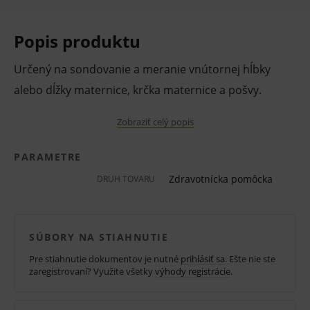
Popis produktu
Určený na sondovanie a meranie vnútornej hĺbky
alebo dĺžky maternice, krčka maternice a pošvy.
Rozmery:
Zobraziť celý popis
priemer 3,5 mm
PARAMETRE
dĺžka 36,5 cm
Zdravotnícka pomôcka
DRUH TOVARU
Pred použitím zdravotníckej pomôcky a diagnostickej
zdravotníckej pomôcky in vitro odporúčame poradu s
lekárom. Starostlivo si prečítajte informácie o výrobku
SÚBORY NA STIAHNUTIE
a ak je súčasťou, tak aj návod na jeho použitie.
Pre stiahnutie dokumentov je nutné
prihlásiť sa
. Ešte nie ste
zaregistrovaní? Využite všetky
výhody registrácie
.
Klinická účinnosť zdravotníckej pomôcky a
diagnostickej zdravotníckej pomôcky in vitro nemusí