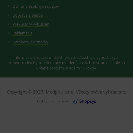
Ochrana osobných údajov
Doprava a platba
Prekurzory výbušnín
Reklamácia
Výrobcovia a značky
Informácie o zdravotníckych prostriedkoch a diagnostických
zdravotníckych prostriedkoch uvedené na týchto stránkach nie sú
určené osobám mladším 15 rokov.
Copyright © 2026, Medplus s.r.o. Všetky práva vyhradené.
E-shop na mieru od