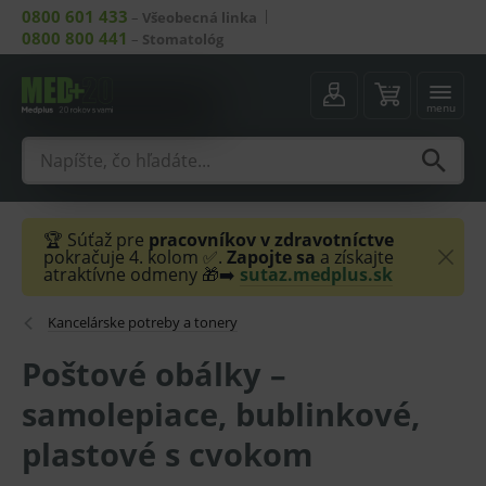
0800 601 433
–
Všeobecná linka
0800 800 441
–
Stomatológ
menu
🏆 Súťaž pre
pracovníkov v zdravotníctve
pokračuje 4. kolom ✅.
Zapojte sa
a získajte
atraktívne odmeny 🎁➡️
sutaz.medplus.sk
Kancelárske potreby a tonery
Poštové obálky –
samolepiace, bublinkové,
plastové s cvokom