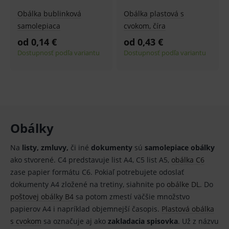
funkcie ako voľba odborník/laik, prihlásenie
Obálka bublinková
Obálka plastová s
používateľa, vkladanie tovaru do košíka atď. Pre
správne používanie webu sú nutné.
samolepiaca
cvokom, číra
od 0,14 €
Provider
od 0,43 €
/
Název
Vyprší
Popis
Doména
Dostupnosť podľa variantu
Dostupnosť podľa variantu
_sp_id.ef32
www.medplus.sk
2 roky
Cookie
pro
fungov
OnLine
smarts
PHPSESSID
Zavřením
Univer
PHP.net
prohlížeče
identif
www.medplus.sk
použív
Obálky
udržov
promě
relací
Na
listy, zmluvy,
či iné
dokumenty
sú
samolepiace obálky
uživate
ako stvorené. C4 predstavuje list A4, C5 list A5,
obálka C6
_sp_ses.ef32
www.medplus.sk
30 minut
Cookie
zase papier formátu C6. Pokiaľ potrebujete odoslať
pro
fungov
dokumenty A4 zložené na tretiny, siahnite po
obálke DL
. Do
OnLine
smarts
poštovej obálky B4
sa potom zmestí väčšie množstvo
ssupp.vid
www.medplus.sk
6 měsíců
Cookie
papierov A4 i napríklad objemnejší časopis.
Plastová obálka
2 dny
pro
s cvokom
sa označuje aj ako
zakladacia spisovka
. Už z názvu
fungov
OnLine