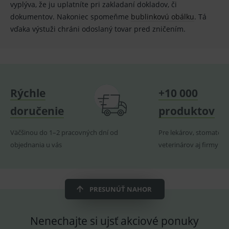
vyplýva, že ju uplatníte pri zakladaní dokladov, či
smarts
dokumentov. Nakoniec spomeňme
bublinkovú obálku
. Tá
lastVisitedProducts
www.medplus.sk
1 rok
Cookie
vďaka výstuži chráni odoslaný tovar pred zničením.
uchová
naposl
navští
produk
ssupp.visits
www.medplus.sk
6 měsíců
Cookie
2 dny
pro
fungov
OnLine
Rýchle
+10 000
smarts
doručenie
produktov
CookieScriptConsent
1 rok
Tento 
CookieScript
cookie
www.medplus.sk
použív
služba
Väčšinou do 1–2 pracovných dní od
Pre lekárov, stomatoló
Cookie
objednania u vás
veterinárov aj firmy
Script.
zapama
předvo
souhla
soubo
cookie
návště
PRESUNÚŤ NAHOR
Je nutn
banne
cookie
Cookie
Nenechajte si ujsť akciové ponuky
Script