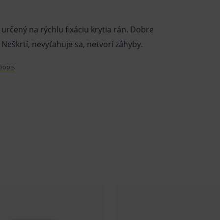
určený na rýchlu fixáciu krytia rán. Dobre
. Neškrtí, nevyťahuje sa, netvorí záhyby.
 popis
vať obväz. Možno ho sterilizovať, vyvárať.
 fixáciu jednotlivých prstov, zápästia,