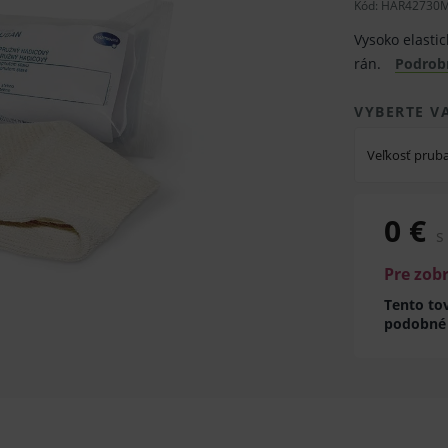
Kód:
HAR42730
Vysoko elastic
rán.
Podrob
VYBERTE V
Veľkosť prub
0 €
s
Pre zob
Tento tov
podobné