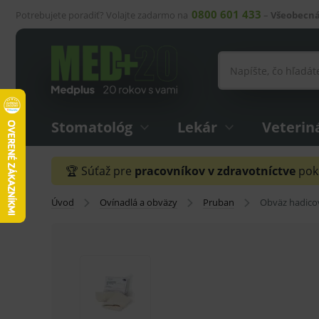
0800 601 433
Potrebujete poradiť? Volajte zadarmo na
–
Všeobecná
Stomatológ
Lekár
Veterin
🏆 Súťaž pre
pracovníkov v zdravotníctve
pokr
Úvod
Ovínadlá a obväzy
Pruban
Obväz hadicov