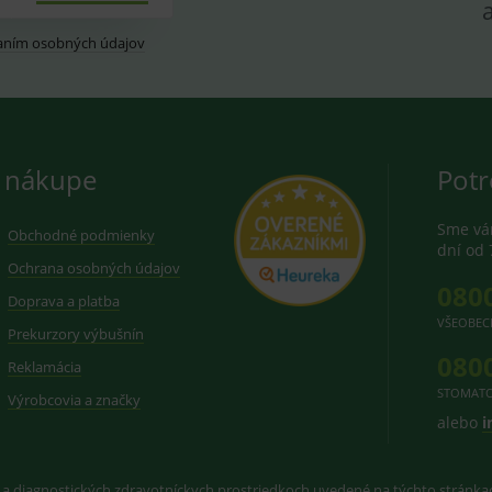
aním osobných údajov
 nákupe
Potr
Sme vám
Obchodné podmienky
dní od 
Ochrana osobných údajov
080
Doprava a platba
VŠEOBEC
Prekurzory výbušnín
080
Reklamácia
STOMATO
Výrobcovia a značky
alebo
i
 a diagnostických zdravotníckych prostriedkoch uvedené na týchto stránk