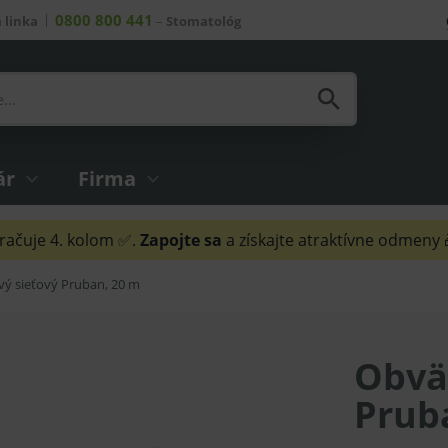
0800 800 441
 linka
–
Stomatológ
ár
Firma
ačuje 4. kolom ✅.
Zapojte sa
a získajte atraktívne odmeny
ý sieťový Pruban, 20 m
Obvä
Prub