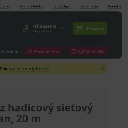
Články
Akciové letáky
Rady a tipy
Reklamácia
Kontakty
Prihlásenie
Prázdny
a registrácia
Výpredaj
Akciové ceny
Výhodné sety
 🎁➡️
sutaz.medplus.sk
z hadicový sieťový
an, 20 m