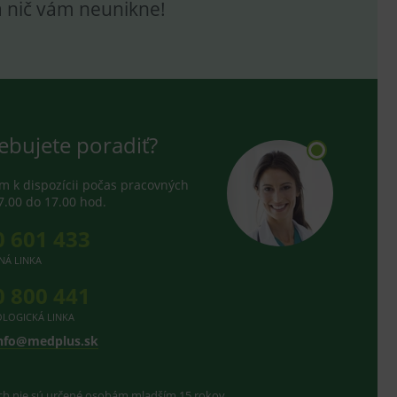
a nič vám neunikne!
ebujete poradiť?
 k dispozícii počas pracovných
7.00 do 17.00 hod.
0 601 433
NÁ LINKA
0 800 441
LOGICKÁ LINKA
nfo@medplus.sk
ach nie sú určené osobám mladším 15 rokov.