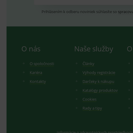
Pruban č. 6
- 20 m x 60 mm
Prihlásením k odberu noviniek súhlasíte so
spracov
Lakeť, koleno
Pruban č. 7
- 20 m x 70 mm
O nás
Naše služby
O
Rameno, hlava
O spoločnosti
Články
Pruban č. 8
- 20 m x 80 mm
Kariéra
Výhody registrácie
Kontakty
Darčeky k nákupu
Rameno, hlava
Katalógy produktov
Cookies
Pruban č. 9
- 20 m x 90 mm
Rady a tipy
Hrudník, stehno
Informácie o zdravotníckych prostriedkoch