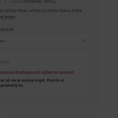
M
Značka:
HARTMANN - RICO a.s.
ký sieťový obväz určený na rýchlu fixáciu krytia
ný popis
ARIANT
anu
 DPH
razenie dostupnosti vyberte variant
ar už nie je možné kúpiť. Pozrite si
 produkty
tu
.