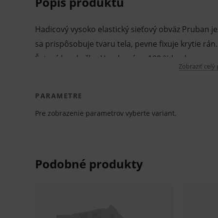
Popis produktu
Hadicový vysoko elastický sieťový obväz Pruban je 
sa prispôsobuje tvaru tela, pevne fixuje krytie rán
Šetrný k pokožke. Vyrobený zo 100 % bavlny.
Zobraziť celý
Pri výmene samotného krytia nie je nutné odstraňo
PARAMETRE
Nepoškodzujú ho tuky, masti ani pot. Používa sa na
Pre zobrazenie parametrov vyberte variant.
lakťa, stehna, ale aj trupu.
Vlastnosti a výhody:
Hadicový sieťový obväz.
Pevná fixácia.
Prispôsobivý tvaru tela.
Šetrné k pokožke.