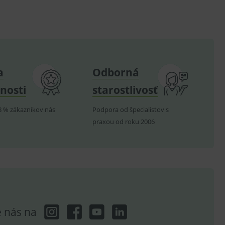
om k zapamatování
e nutné, aby banner cookie
a
Odborná
hodné reklamy.
nosti
starostlivosť
e analytics.
poruje cookies a
8 % zákazníkov nás
Podpora od špecialistov s
e analytics.
praxou od roku 2006
hodné reklamy.
e analytics.
telských předvoleb pro
těvník webu používá
dování zobrazení
ení vhodné reklamy.
e analytics.
e nás na