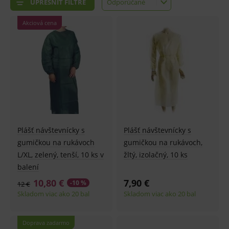
UPRESNIŤ FILTRE
Odporúčané
Odporúčané
Najlacnejšie
Akciová cena
Najdrahšie
Najnovšie
Plášť návštevnícky s
Plášť návštevnícky s
gumičkou na rukávoch
gumičkou na rukávoch,
L/XL, zelený, tenší, 10 ks v
žltý, izolačný, 10 ks
balení
10,80 €
7,90 €
-10 %
12 €
Skladom viac ako 20 bal
Skladom viac ako 20 bal
Doprava zadarmo