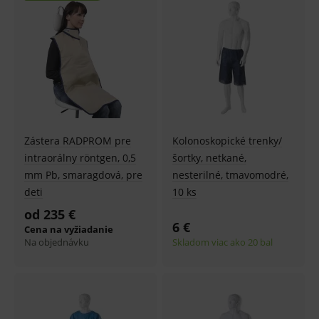
Zástera RADPROM pre
Kolonoskopické trenky/
intraorálny röntgen, 0,5
šortky, netkané,
mm Pb, smaragdová, pre
nesterilné, tmavomodré,
deti
10 ks
od 235 €
6 €
Cena na vyžiadanie
Na objednávku
Skladom viac ako 20 bal