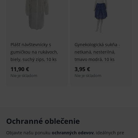
fungov
OnLine
smarts
PHPSESSID
Zavřením
Univer
PHP.net
prohlížeče
identif
www.medplus.sk
použív
udržov
promě
relací
Plášť návštevnícky s
Gynekologická sukňa -
uživate
gumičkou na rukávoch,
netkaná, nesterilná,
_sp_ses.ef32
www.medplus.sk
30 minut
Cookie
biely, suchý zips, 10 ks
tmavo modrá, 10 ks
pro
fungov
11,90 €
3,95 €
OnLine
smarts
Nie je skladom
Nie je skladom
ssupp.vid
www.medplus.sk
6 měsíců
Cookie
2 dny
pro
fungov
OnLine
smarts
lastVisitedProducts
www.medplus.sk
1 rok
Cookie
uchová
naposl
Ochranné oblečenie
navští
produk
Objavte našu ponuku
ochranných odevov
, ideálnych pre
ssupp.visits
www.medplus.sk
6 měsíců
Cookie