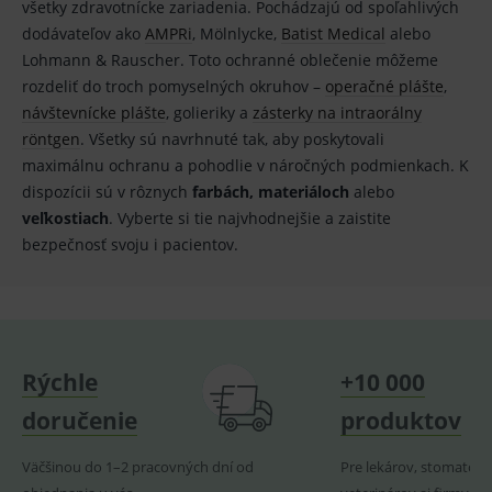
2 dny
pro
všetky zdravotnícke zariadenia. Pochádzajú od spoľahlivých
fungov
dodávateľov ako
AMPRi
, Mölnlycke,
Batist Medical
alebo
OnLine
smarts
Lohmann & Rauscher. Toto ochranné oblečenie môžeme
CookieScriptConsent
1 rok
Tento 
CookieScript
rozdeliť do troch pomyselných okruhov –
operačné plášte
,
cookie
www.medplus.sk
použív
návštevnícke plášte
, golieriky a
zásterky na intraorálny
služba
röntgen
. Všetky sú navrhnuté tak, aby poskytovali
Cookie
Script.
maximálnu ochranu a pohodlie v náročných podmienkach. K
zapama
předvo
dispozícii sú v rôznych
farbách, materiáloch
alebo
souhla
veľkostiach
. Vyberte si tie najvhodnejšie a zaistite
soubo
cookie
bezpečnosť svoju i pacientov.
návště
Je nutn
banne
cookie
Cookie
Script
fungov
správn
Rýchle
+10 000
doručenie
produktov
Provider
/
Väčšinou do 1–2 pracovných dní od
Název
Pre lekárov, stomatoló
Vyprší
Popis
Provider
Doména
/
Název
Vyprší
Popis
Doména