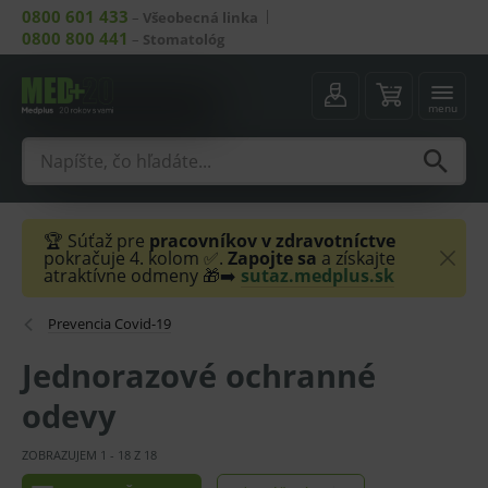
0800 601 433
–
Všeobecná linka
0800 800 441
–
Stomatológ
menu
🏆 Súťaž pre
pracovníkov v zdravotníctve
pokračuje 4. kolom ✅.
Zapojte sa
a získajte
atraktívne odmeny 🎁➡️
sutaz.medplus.sk
Prevencia Covid-19
Jednorazové ochranné
odevy
ZOBRAZUJEM
1
-
18
Z
18