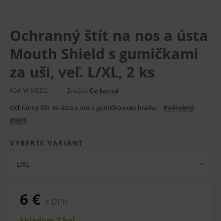
Ochranný štít na nos a ústa
Mouth Shield s gumičkami
za uši, veľ. L/XL, 2 ks
Kód: W-MSD2
Značka:
Cerkamed
Ochranný štít na ústa a nos s gumičkou cez bradu.
Podrobný
popis
VYBERTE VARIANT
L/XL
6 €
s DPH
Skladom 7 bal