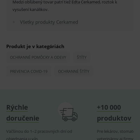
Medzi obľúbený tovar patrí tiež
Edta Cerkamed
, roztok k
smarts
vysušení kanálikov.
ssupp.vid
www.medplus.sk
6 měsíců
Cookie
2 dny
pro
fungov
Všetky produkty Cerkamed
OnLine
smarts
lastVisitedProducts
www.medplus.sk
1 rok
Cookie
uchová
Produkt je v kategóriách
naposl
navští
produk
OCHRANNÉ POMÔCKY A ODEVY
ŠTÍTY
ssupp.visits
www.medplus.sk
6 měsíců
Cookie
2 dny
pro
PREVENCIA COVID-19
OCHRANNÉ ŠTÍTY
fungov
OnLine
smarts
CookieScriptConsent
1 rok
Tento 
CookieScript
cookie
www.medplus.sk
použív
služba
Rýchle
+10 000
Cookie
Script.
doručenie
produktov
zapama
předvo
souhla
Väčšinou do 1–2 pracovných dní od
Pre lekárov, stomatoló
soubo
cookie
objednania u vás
veterinárov aj firmy
návště