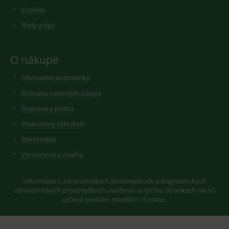
novou nebo
Cookies
starou verzi
rozhraní
Rady a tipy
Youtube.
O nákupe
Obchodné podmienky
Ochrana osobných údajov
Doprava a platba
Prekurzory výbušnín
Reklamácia
Výrobcovia a značky
Informácie o zdravotníckych prostriedkoch a diagnostických
zdravotníckych prostriedkoch uvedené na týchto stránkach nie sú
určené osobám mladším 15 rokov.