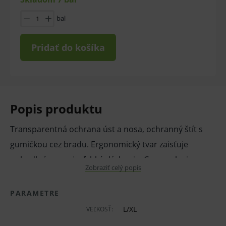
bal
Pridať do košíka
Popis produktu
Transparentná ochrana úst a nosa, ochranný štít s
gumičkou cez bradu. Ergonomický tvar zaisťuje
pohodlné nosenie, ľahké dýchanie. Cez masku je
Zobraziť celý popis
možné použiť štít na zvýšenie ochrany.
PARAMETRE
Dizajn týchto štítov je veľmi diskrétny, hodí sa tak na
L/XL
VEĽKOSŤ:
recepcie, do kozmetických salónov, pri práci