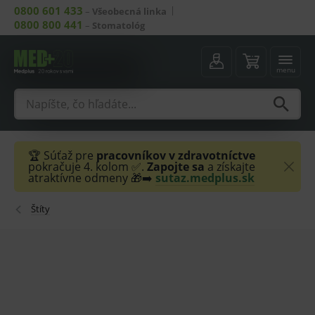
0800 601 433
–
Všeobecná linka
0800 800 441
–
Stomatológ
menu
🏆 Súťaž pre
pracovníkov v zdravotníctve
pokračuje 4. kolom ✅.
Zapojte sa
a získajte
atraktívne odmeny 🎁➡️
sutaz.medplus.sk
Štíty