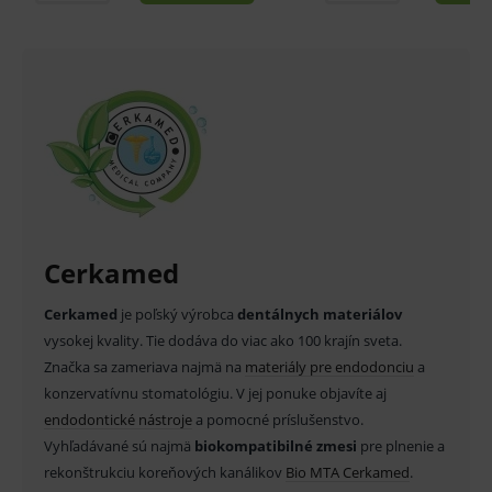
Analytické
Marketingové
Technické – základné životné funkcie e-shopu
Nevyhnutné cookies umožňujú základné
funkcie ako voľba odborník/laik, prihlásenie
používateľa, vkladanie tovaru do košíka atď. Pre
správne používanie webu sú nutné.
Provider
/
Název
Vyprší
Popis
Doména
_sp_id.ef32
www.medplus.sk
2 roky
Cookie
pro
fungov
Cerkamed
OnLine
smarts
Cerkamed
je poľský výrobca
dentálnych materiálov
PHPSESSID
Zavřením
Univer
PHP.net
prohlížeče
identif
www.medplus.sk
vysokej kvality. Tie dodáva do viac ako 100 krajín sveta.
použív
udržov
Značka sa zameriava najmä na
materiály pre endodonciu
a
promě
konzervatívnu stomatológiu. V jej ponuke objavíte aj
relací
uživate
endodontické nástroje
a pomocné príslušenstvo.
_sp_ses.ef32
www.medplus.sk
30 minut
Cookie
Vyhľadávané sú najmä
biokompatibilné zmesi
pre plnenie a
pro
rekonštrukciu koreňových kanálikov
Bio MTA Cerkamed
.
fungov
OnLine