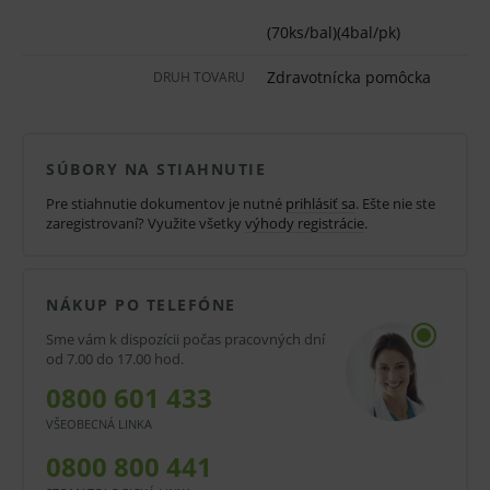
Vlastnosti a výhody:
(70ks/bal)(4bal/pk)
rúška s otvorom
Zdravotnícka pomôcka
DRUH TOVARU
nelepiace
na jednorazové použitie
dvojvrstvové
SÚBORY NA STIAHNUTIE
nepriepustné pre vlhkosť a baktérie
Pre stiahnutie dokumentov je nutné
prihlásiť sa
. Ešte nie ste
zaregistrovaní? Využite všetky
výhody registrácie
.
odolné proti oteru
nevytvára žmolky
NÁKUP PO TELEFÓNE
veľmi poddajné
Sme vám k dispozícii počas pracovných dní
hygienická ochrana
od 7.00 do 17.00 hod.
pre kratšie operačné výkony s nižším únikom
0800 601 433
tekutín
VŠEOBECNÁ LINKA
priemer otvoru 5 cm
0800 800 441