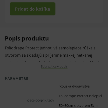
Pridať do košíka
Popis produktu
Foliodrape Protect jednotlivé samolepiace rúška s
otvorom sa skladajú z príjemne mäkkej netkanej
vrchnej vrstvy a polyetylénovej spodnej vrstvy, ktorá
Zobraziť celý popis
je nepriepustná pre vlhkosť a baktérie.
PARAMETRE
Dvojvrstvový materiál Foliodrape Protect je vhodný
'Rouška dvouvrstvá
predovšetkým na jednoduchšie a kratšie operačné
Foliodrape Protect nelepící
výkony s nižším únikom tekutín.
OBCHODNÝ NÁZOV
50x60cm s otvorem 5cm