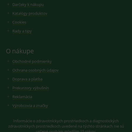
vložených
Darčeky k nákupu
videí.
VISITOR_INFO1_LIVE
6
Tento
Google LLC
měsíců
soubor
.youtube.com
Katalógy produktov
sid
.seznam.cz
1 měsíc
Cookie od
cookie
seznam.cz
nastavuje
googlu.
Cookies
Youtube ke
Slouží pro
sledování
zobrazení
Rady a tipy
uživatelskýc
vhodné
předvoleb
reklamy.
pro videa
Youtube
_ga_GXRFBLV37P
.medplus.sk
2 roky
Cookie pro
O nákupe
vložená do
měření
webů; může
návštěvnosti
také určit,
ve službě
Obchodné podmienky
zda
google
návštěvník
analytics.
Ochrana osobných údajov
webu
používá
novou nebo
Doprava a platba
starou verzi
rozhraní
Prekurzory výbušnín
Youtube.
Reklamácia
Výrobcovia a značky
Informácie o zdravotníckych prostriedkoch a diagnostických
zdravotníckych prostriedkoch uvedené na týchto stránkach nie sú
určené osobám mladším 15 rokov.