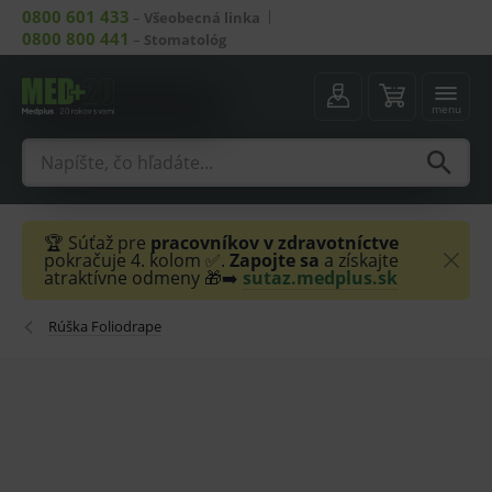
0800 601 433
–
Všeobecná linka
0800 800 441
–
Stomatológ
menu
🏆 Súťaž pre
pracovníkov v zdravotníctve
pokračuje 4. kolom ✅.
Zapojte sa
a získajte
atraktívne odmeny 🎁➡️
sutaz.medplus.sk
Rúška Foliodrape