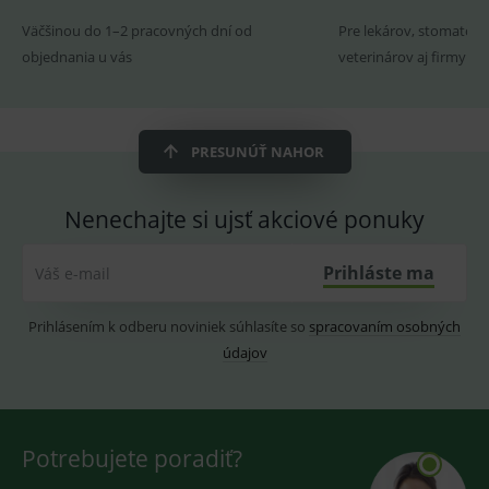
ssupp.visits
www.medplus.sk
6 měsíců
Cookie
2 dny
pro
Väčšinou do 1–2 pracovných dní od
Pre lekárov, stomatoló
fungov
objednania u vás
veterinárov aj firmy
OnLine
smarts
CookieScriptConsent
1 rok
Tento 
CookieScript
cookie
www.medplus.sk
použív
PRESUNÚŤ NAHOR
služba
Cookie
Script.
zapama
Nenechajte si ujsť akciové ponuky
předvo
souhla
soubo
cookie
Prihláste ma
Váš e-mail
návště
Je nutn
banne
cookie
Prihlásením k odberu noviniek súhlasíte so
spracovaním osobných
Cookie
Script
údajov
fungov
správn
Potrebujete poradiť?
Provider
/