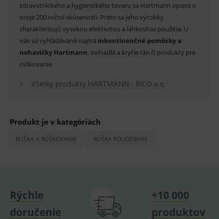
_sp_id.ef32
www.medplus.sk
2 roky
Cookie
zdravotníckeho a
hygienického tovaru
sa Hartmann opiera o
pro
svoje 200 ročné skúsenosti. Preto sa jeho výrobky
fungov
OnLine
charakterizujú vysokou efektivitou a ľahkosťou použitia. U
smarts
nás sú vyhľadávané najmä
inkontinenčné pomôcky a
PHPSESSID
Zavřením
Univer
PHP.net
nohavičky Hartmann
,
ovínadlá a krytie rán
či produkty pre
prohlížeče
identif
www.medplus.sk
použív
rúškovanie.
udržov
promě
relací
Všetky produkty HARTMANN - RICO a.s.
uživate
_sp_ses.ef32
www.medplus.sk
30 minut
Cookie
pro
fungov
Produkt je v kategóriách
OnLine
smarts
RÚŠKA A RÚŠKOVANIE
RÚŠKA FOLIODRAPE
ssupp.vid
www.medplus.sk
6 měsíců
Cookie
2 dny
pro
fungov
OnLine
smarts
lastVisitedProducts
www.medplus.sk
1 rok
Cookie
uchová
Rýchle
+10 000
naposl
navští
doručenie
produktov
produk