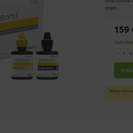
Dvojzložkové 
popis
159 
Skladom
Prihl
Nákup tohto p