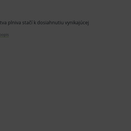
va plniva stačí k dosiahnutiu vynikajúcej
 popis
 primeru, jedna vrstva adhezíva. Mokré i
 ml OptiBond FL adhezivum, 1 x 3 g
 na striekačky Gel Etchant, 25 miešacích
kej zdravotníckej pomôcky in vitro
tajte informácie o výrobku a ak je