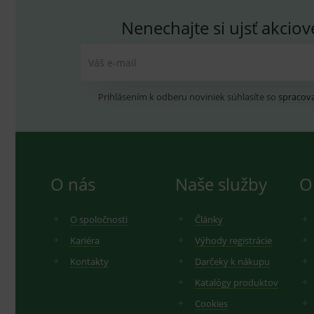
Nenechajte si ujsť akcio
Váš e-mail
Prihlásením k odberu noviniek súhlasíte so
spracov
O nás
Naše služby
O
O spoločnosti
Články
Kariéra
Výhody registrácie
Kontakty
Darčeky k nákupu
Katalógy produktov
Cookies