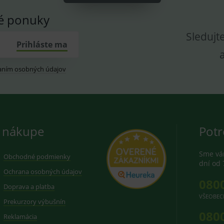
vé ponuky
Sledujt
Prihláste ma
aním osobných údajov
 nákupe
Potr
Sme vám
Obchodné podmienky
dní od 
Ochrana osobných údajov
080
Doprava a platba
VŠEOBEC
Prekurzory výbušnín
080
Reklamácia