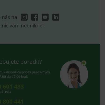
e nás na
a nič vám neunikne!
ebujete poradiť?
 k dispozícii počas pracovných
7.00 do 17.00 hod.
0 601 433
NÁ LINKA
0 800 441