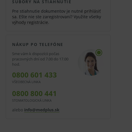
SÚBORY NA STIAHNUTIE
Pre stiahnutie dokumentov je nutné
prihlásiť
sa
. Ešte nie ste zaregistrovaní? Využite všetky
výhody registrácie
.
NÁKUP PO TELEFÓNE
Sme vám k dispozícii počas
pracovných dní od 7.00 do 17.00
hod.
0800 601 433
VŠEOBECNÁ LINKA
0800 800 441
STOMATOLOGICKÁ LINKA
alebo
info@medplus.sk