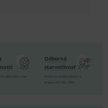
ů.
.
om k zapamatování
e nutné, aby banner cookie
hodné reklamy.
e analytics.
a
Odborná
poruje cookies a
nosti
starostlivosť
e analytics.
hodné reklamy.
8 % zákazníkov nás
Podpora od špecialistov s
e analytics.
praxou od roku 2006
telských předvoleb pro
těvník webu používá
dování zobrazení
ení vhodné reklamy.
e analytics.