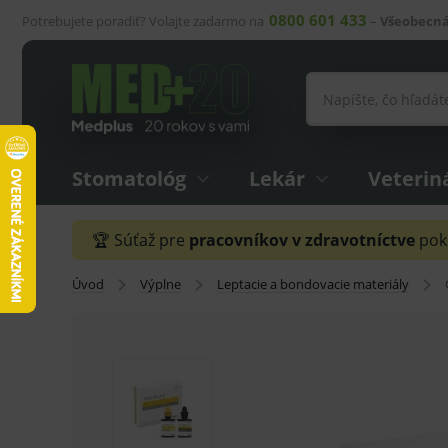
0800 601 433
Potrebujete poradiť? Volajte zadarmo na
–
Všeobecná
Stomatológ
Lekár
Veterin
🏆 Súťaž pre
pracovníkov v zdravotníctve
pokr
Úvod
Výplne
Leptacie a bondovacie materiály