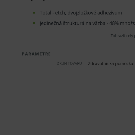
Total - etch, dvojzložkové adhezívum
jedinečná štrukturálna väzba - 48% množst
pevnosti väzby
Zobraziť celý
účinný tok behom aplikácie - jedna vrstva
suché prostredie.
PARAMETRE
vysoko rentgenokontrasný
Zdravotnícka pomôcka
DRUH TOVARU
Obsah balenia: 1 x 8 ml OptiBond FL primer, 1 x 8
striekačka Gel Etchant, 10 x jednorázová koncovka
misiek, 50 jednorázových aplikačných koncoviek.
Pred použitím zdravotníckej pomôcky a diagnostic
odporúčame poradu s lekárom. Starostlivo si prečí
súčasťou, tak aj návod na jeho použitie.