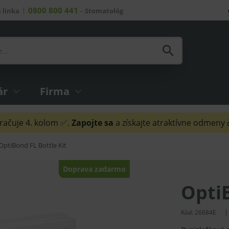
0800 800 441
 linka
–
Stomatológ
ár
Firma
ačuje 4. kolom ✅.
Zapojte sa
a získajte atraktívne odmeny
OptiBond FL Bottle Kit
Doprava zadarmo
OptiB
Kód:
26684E