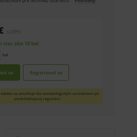
adhezívum pre techniku total-etch.
Podrobný
€
s DPH
 viac ako 10 bal
bal
ásiť sa
Registrovať sa
roduktu sa umožňuje iba stomatológickým zariadeniam po
predchádzajúcej registrácii