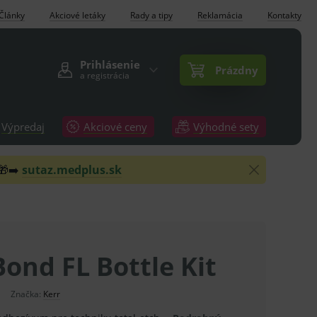
Články
Akciové letáky
Rady a tipy
Reklamácia
Kontakty
Prihlásenie
Prázdny
a registrácia
Výpredaj
Akciové ceny
Výhodné sety
 🎁➡️
sutaz.medplus.sk
ond FL Bottle Kit
Značka:
Kerr