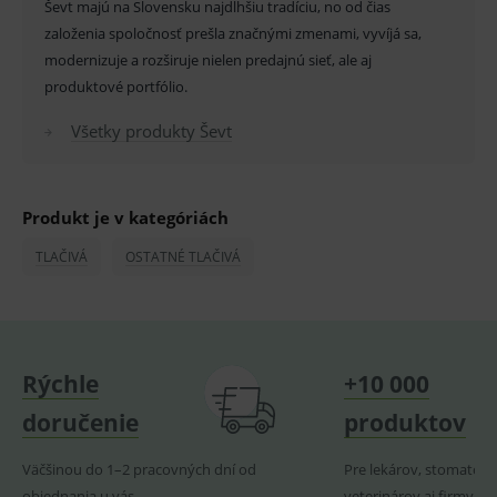
Základné životné funkcie e-shopu
Ševt majú na Slovensku najdlhšiu tradíciu, no od čias
založenia spoločnosť prešla značnými zmenami, vyvíjá sa,
Analytické
Marketingové
modernizuje a rozširuje nielen predajnú sieť, ale aj
Technické – základné životné funkcie e-shopu
produktové portfólio.
Nevyhnutné cookies umožňujú základné
funkcie ako voľba odborník/laik, prihlásenie
používateľa, vkladanie tovaru do košíka atď. Pre
Všetky produkty Ševt
správne používanie webu sú nutné.
Provider
/
Název
Vyprší
Popis
Doména
Produkt je v kategóriách
_sp_id.ef32
www.medplus.sk
2 roky
Cookie
pro
TLAČIVÁ
OSTATNÉ TLAČIVÁ
fungov
OnLine
smarts
PHPSESSID
Zavřením
Univer
PHP.net
prohlížeče
identif
www.medplus.sk
použív
udržov
Rýchle
+10 000
promě
relací
uživate
doručenie
produktov
_sp_ses.ef32
www.medplus.sk
30 minut
Cookie
pro
Väčšinou do 1–2 pracovných dní od
Pre lekárov, stomatoló
fungov
OnLine
objednania u vás
veterinárov aj firmy