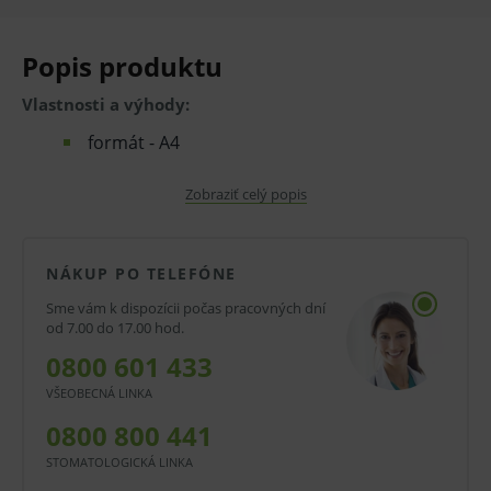
Popis produktu
Vlastnosti a výhody:
formát - A4
vyhotovenie - dvojlist
Zobraziť celý popis
papier - bezdrevný ofsetový
V prípade porušenia zapečateného obalu tohto
NÁKUP PO TELEFÓNE
tovaru nie je z dôvodu ochrany zdravia alebo
Sme vám k dispozícii počas pracovných dní
od 7.00 do 17.00 hod.
hygienických dôvodov možné odstúpiť od kúpnej
0800 601 433
zmluvy v lehote 14 dní.
VŠEOBECNÁ LINKA
0800 800 441
STOMATOLOGICKÁ LINKA