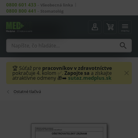
0800 601 433
–
Všeobecná linka
0800 800 441
–
Stomatológ
menu
🏆 Súťaž pre
pracovníkov v zdravotníctve
pokračuje 4. kolom ✅.
Zapojte sa
a získajte
atraktívne odmeny 🎁➡️
sutaz.medplus.sk
Ostatné tlačivá