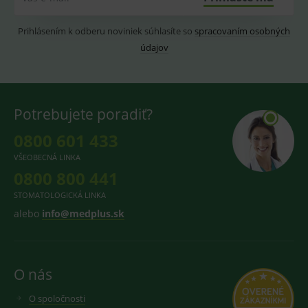
lastVisitedProducts
www.medplus.sk
1 rok
Cookie
uchová
Prihlásením k odberu noviniek súhlasíte so
spracovaním osobných
naposl
navští
údajov
produk
ssupp.visits
www.medplus.sk
6 měsíců
Cookie
2 dny
pro
fungov
OnLine
Potrebujete poradiť?
smarts
CookieScriptConsent
1 rok
Tento 
CookieScript
0800 601 433
cookie
www.medplus.sk
použív
VŠEOBECNÁ LINKA
služba
Cookie
0800 800 441
Script.
zapama
STOMATOLOGICKÁ LINKA
předvo
souhla
alebo
info@medplus.sk
soubo
cookie
návště
Je nutn
banne
cookie
O nás
Cookie
Script
fungov
O spoločnosti
správn