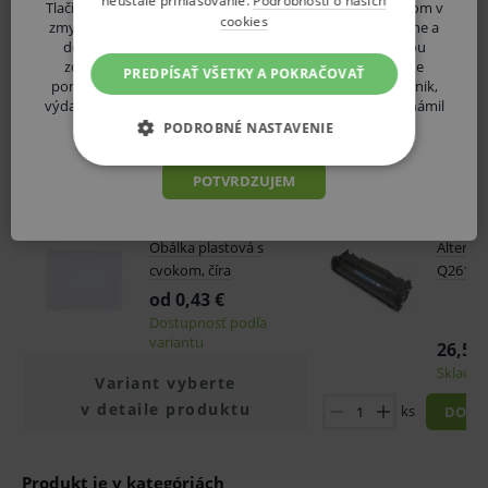
neustále prihlasovanie.
Podrobnosti o našich
Tlačidlom "POTVRDZUJEM" vyhlasujem, že som odborníkom v
cookies
zmysle Zákona č. 147/2001 Z. z. Zákon o reklame a o zmene a
doplnení niektorých zákonov, teda osobou oprávnenou
zdravotnícke pomôcky alebo diagnostické zdravotnícke
PREDPÍSAŤ VŠETKY A POKRAČOVAŤ
pomôcky in vitro predpisovať alebo vydávať (lekár, lekárnik,
výdaj zdravotníckych potrieb, distribútor ZP atď.) a oboznámil
som sa s vyššie uvedenými rizikami.
PODROBNÉ NASTAVENIE
ZÁKLADNÉ ŽIVOTNÉ FUNKCIE E-
POTVRDZUJEM
Súvisiaci tovar
SHOPU
ANALYTICKÉ
Obálka plastová s
Alterna
cvokom, číra
Q2612A
MARKETINGOVÉ
od 0,43 €
Dostupnosť podľa
variantu
26,55 
Skladom
Základné životné funkcie e-shopu
Variant vyberte
v detaile produktu
ks
Analytické
Marketingové
DO KO
Technické – základné životné funkcie e-shopu
Nevyhnutné cookies umožňujú základné
Produkt je v kategóriách
funkcie ako voľba odborník/laik, prihlásenie