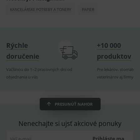
používateľa, vkladanie tovaru do košíka atď. Pre
správne používanie webu sú nutné.
KANCELÁRSKE POTREBY A TONERY
PAPIER
Provider
/
Název
Vyprší
Popis
Doména
_sp_id.ef32
www.medplus.sk
2 roky
Cookie
pro
fungov
Rýchle
+10 000
OnLine
smarts
doručenie
produktov
PHPSESSID
Zavřením
Univer
PHP.net
prohlížeče
identif
www.medplus.sk
použív
Väčšinou do 1–2 pracovných dní od
Pre lekárov, stomatoló
udržov
objednania u vás
veterinárov aj firmy
promě
relací
uživate
_sp_ses.ef32
www.medplus.sk
30 minut
Cookie
pro
fungov
PRESUNÚŤ NAHOR
OnLine
smarts
ssupp.vid
www.medplus.sk
6 měsíců
Cookie
Nenechajte si ujsť akciové ponuky
2 dny
pro
fungov
OnLine
Prihláste ma
Váš e-mail
smarts