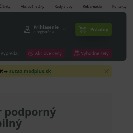
Články
Akciové letáky
Rady a tipy
Reklamácia
Kontakty
Prihlásenie
Prázdny
a registrácia
Výpredaj
Akciové ceny
Výhodné sety
 🎁➡️
sutaz.medplus.sk
r podporný
bilný