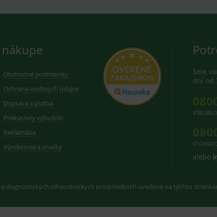
 nákupe
Potr
Sme vám
Obchodné podmienky
dní od 
Ochrana osobných údajov
080
Doprava a platba
VŠEOBEC
Prekurzory výbušnín
080
Reklamácia
STOMATO
Výrobcovia a značky
alebo
i
 a diagnostických zdravotníckych prostriedkoch uvedené na týchto stránk