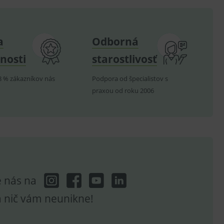
om k zapamatování
e nutné, aby banner cookie
a
Odborná
nosti
starostlivosť
hodné reklamy.
e analytics.
8 % zákazníkov nás
Podpora od špecialistov s
praxou od roku 2006
poruje cookies a
e analytics.
hodné reklamy.
e analytics.
telských předvoleb pro
těvník webu používá
dování zobrazení
ení vhodné reklamy.
e nás na
e analytics.
a nič vám neunikne!