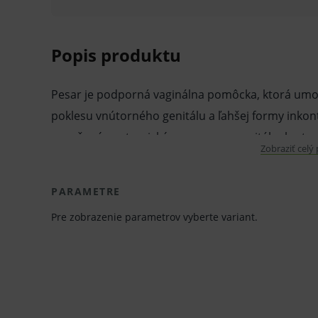
Popis produktu
Pesar je podporná vaginálna pomôcka, ktorá umožň
poklesu vnútorného genitálu a ľahšej formy inkon
porušené anatomické pomery urogenitálneho trakt
Zobraziť celý
či výstupku maternice. Podporný pesar pomáha v 
inkontinenciou.
PARAMETRE
Pre zobrazenie parametrov vyberte variant.
Pesar je vyrobený z inertného, nedráždivého PVC,
Dostupné vo veľkosti 50 - 110 mm.
Vlastnosti a výhody: