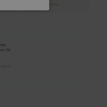
u do košíka atď. Pre správne
ovky,
ové, 150
.
nných relací uživatelů
 20 bal
.
.
ů.
.