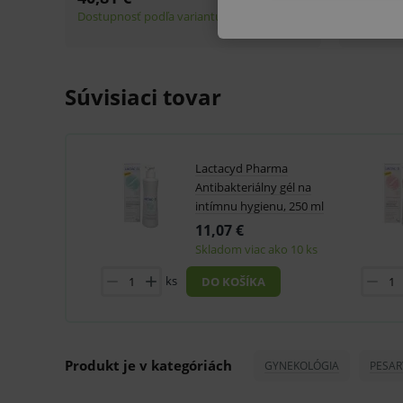
V prípade porušenia zapečateného obalu tohto to
hygienických dôvodov možné odstúpiť od kúpnej z
Súvisiaci tovar
Technické – základné život
Nevyhnutné cookies umožňujú
používanie webu sú nutné.
Lactacyd Pharma
P
Název
Antibakteriálny gél na
intímnu hygienu, 250 ml
_sp_id.ef32
11,07 €
PHPSESSID
Skladom viac ako 10 ks
_sp_ses.ef32
ks
DO KOŠÍKA
ssupp.vid
lastVisitedProducts
Produkt je v kategóriách
GYNEKOLÓGIA
PESAR
ssupp.visits