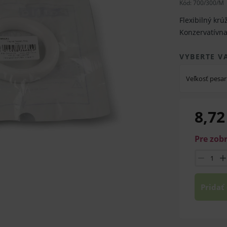
Kód:
700/300/M
Flexibilný kr
Konzervatívna
VYBERTE V
Veľkosť pesa
8,72
Pre zob
Pridať