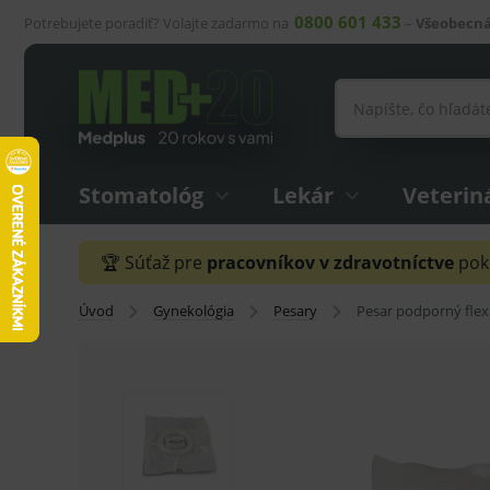
0800 601 433
Potrebujete poradiť? Volajte zadarmo na
–
Všeobecná
Stomatológ
Lekár
Veterin
🏆 Súťaž pre
pracovníkov v zdravotníctve
pokr
Úvod
Gynekológia
Pesary
Pesar podporný flex