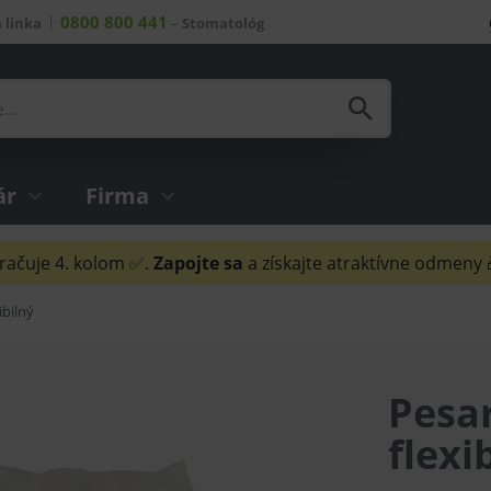
0800 800 441
 linka
–
Stomatológ
ár
Firma
ačuje 4. kolom ✅.
Zapojte sa
a získajte atraktívne odmeny
ibilný
Pesa
flexi