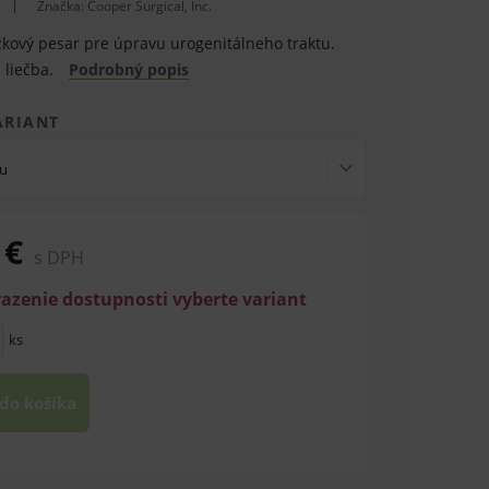
Značka:
Cooper Surgical, Inc.
úžkový pesar pre úpravu urogenitálneho traktu.
 liečba.
Podrobný popis
ARIANT
ru
 €
s DPH
razenie dostupnosti vyberte variant
ks
 do košíka