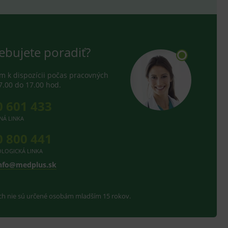
ebujete poradiť?
 k dispozícii počas pracovných
7.00 do 17.00 hod.
0 601 433
NÁ LINKA
0 800 441
LOGICKÁ LINKA
nfo@medplus.sk
ach nie sú určené osobám mladším 15 rokov.