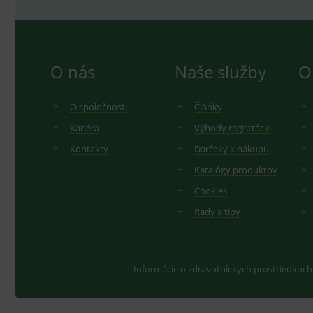
O nás
Naše služby
O
O spoločnosti
Články
Kariéra
Výhody registrácie
Kontakty
Darčeky k nákupu
Katalógy produktov
Cookies
Rady a tipy
Informácie o zdravotníckych prostriedkoch