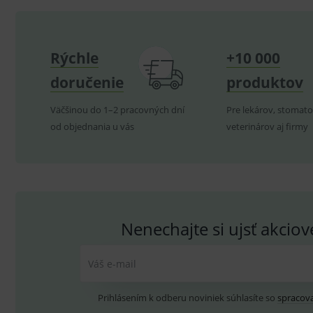
CookieScriptConsent
C
Rýchle
+10 000
P
Název
Pro
D
doručenie
produktov
Název
Do
_gcl_au
G
.
_gat_UA-
.me
Väčšinou do 1–2 pracovných dní
Pre lekárov, stomato
193359858-4
od objednania u vás
veterinárov aj firmy
test_cookie
G
_ga
.d
Goo
.me
IDE
G
_gid
.d
Goo
.me
VISITOR_INFO1_LIVE
G
YSC
.
Goo
.yo
Nenechajte si ujsť akcio
sid
.se
_ga_GXRFBLV37P
.me
Váš e-mail
Prihlásením k odberu noviniek súhlasíte so
spracov