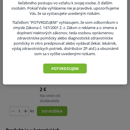
liečebného postupu vo vzťahu k svojej osobe, či ďalším
osobám. Pokiaľ Vaše vyhlásenie nie je pravdivé, upozorňujeme
Vás, že sa vystavujete uvedeným rizikám.
Tlačidlom "POTVRDZUJEM" vyhlasujem, že som odborníkom v
zmysle Zákona č. 147/2001 Z. z. Zákon o reklame a o zmene a
doplnení niektorých zákonov, teda osobou oprávnenou
zdravotnícke pomôcky alebo diagnostické zdravotnícke
pomôcky in vitro predpisovať alebo vydávať (lekár, lekárnik,
Súvisiaci tovar
výdaj zdravotníckych potrieb, distribútor ZP atď.) a oboznámil
som sa s vyššie uvedenými rizikami.
MEDGEL AquaUltra
POTVRDZUJEM
Clear Ultragel
ultrazvukový gél 500
ml, číry
2 €
Na ceste od
dodávateľa
ks
DO KOŠÍKA