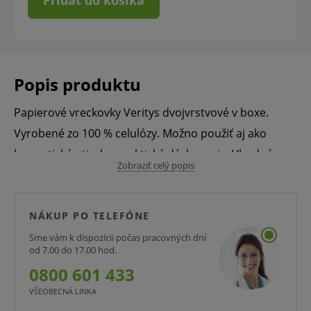
Pridať do košíka
Popis produktu
Papierové vreckovky Veritys dvojvrstvové v boxe.
Vyrobené zo 100 % celulózy. Možno použiť aj ako
kozmetické utierky, praktické dávkovanie. Vhodné
Zobraziť celý popis
napr. do ambulancií, kancelárií, hotelov, reštaurácií,
na toalety, ale aj v domácnostiach. Bielej farby.
Rozmer 20 x 20 cm.
NÁKUP PO TELEFÓNE
Sme vám k dispozícii počas pracovných dní
Balenie:
od 7.00 do 17.00 hod.
0800 601 433
V balení 150 ks.
VŠEOBECNÁ LINKA
V kartóne 15 bal.