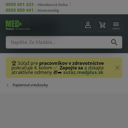
0800 601 433
–
Všeobecná linka
0800 800 441
–
Stomatológ
menu
🏆 Súťaž pre
pracovníkov v zdravotníctve
pokračuje 4. kolom ✅.
Zapojte sa
a získajte
atraktívne odmeny 🎁➡️
sutaz.medplus.sk
Papierové vreckovky