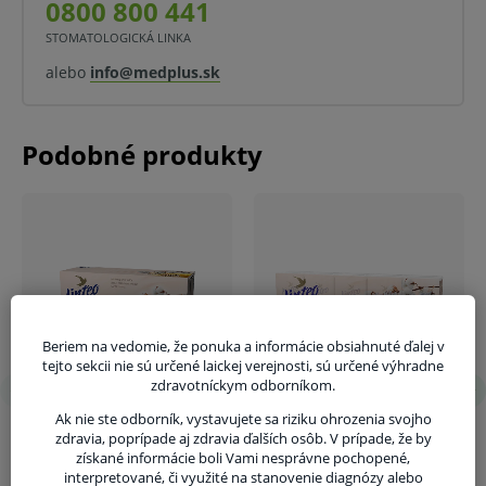
0800 800 441
V prípade porušenia zapečateného obalu tohto
STOMATOLOGICKÁ LINKA
tovaru nie je z dôvodu ochrany zdravia alebo
alebo
info@medplus.sk
hygienických dôvodov možné odstúpiť od kúpnej
zmluvy v lehote 14 dní.
Beriem na vedomie, že ponuka a informácie obsiahnuté ďalej v
tejto sekcii nie sú určené laickej verejnosti, sú určené výhradne
zdravotníckym odborníkom.
Ak nie ste odborník, vystavujete sa riziku ohrozenia svojho
zdravia, poprípade aj zdravia ďalších osôb. V prípade, že by
získané informácie boli Vami nesprávne pochopené,
interpretované, či využité na stanovenie diagnózy alebo