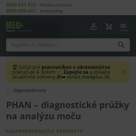
0800 601 433
–
Všeobecná linka
0800 800 441
–
Stomatológ
menu
🏆 Súťaž pre
pracovníkov v zdravotníctve
pokračuje 4. kolom ✅.
Zapojte sa
a získajte
atraktívne odmeny 🎁➡️
sutaz.medplus.sk
Diagnostické testy
PHAN – diagnostické prúžky
na analýzu moču