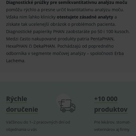
Diagnostické prúžky pre semikvantitatívnu analýzu moču
Analytické
Marketingové
pomôžu rýchlo a presne určiť kvantitatívnu analýzu moču.
Vďaka nim ľahko klinicky
otestujete zásadné analyty
a
Technické – základné životné funkcie e-shopu
Nevyhnutné cookies umožňujú základné
získate tak ucelenejší obrázok o problémoch pacienta.
funkcie ako voľba odborník/laik, prihlásenie
Diagnostické papieriky PHAN zaobstaráte po 50 i 100 kusoch.
používateľa, vkladanie tovaru do košíka atď. Pre
správne používanie webu sú nutné.
Medzi často nakupované produkty patria
PentaPHAN
,
Provider
/
HexaPHAN či
DekaPHAN
. Pochádzajú od popredného
Název
Vyprší
Popis
Doména
odborníka v segmente močovej analýzy – spoločnosti
Erba
_sp_id.ef32
www.medplus.sk
2 roky
Cookie
Lachema
.
pro
fungov
OnLine
smarts
PHPSESSID
Zavřením
Univer
PHP.net
prohlížeče
identif
www.medplus.sk
použív
Rýchle
+10 000
udržov
promě
relací
doručenie
produktov
uživate
_sp_ses.ef32
www.medplus.sk
30 minut
Cookie
Väčšinou do 1–2 pracovných dní od
Pre lekárov, stomatoló
pro
fungov
objednania u vás
veterinárov aj firmy
OnLine