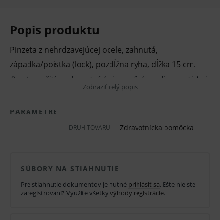
Popis produktu
Pinzeta z nehrdzavejúcej ocele, zahnutá,
západka/poistka (lock), pozdĺžna ryha, dĺžka 15 cm.
Pred použitím zdravotníckej pomôcky a diagnostickej
Zobraziť celý popis
zdravotníckej pomôcky in vitro odporúčame poradu s
lekárom. Starostlivo si prečítajte informácie o výrobku
PARAMETRE
a ak je súčasťou, tak aj návod na jeho použitie.
Zdravotnícka pomôcka
DRUH TOVARU
Klinická účinnosť zdravotníckej pomôcky a
diagnostickej zdravotníckej pomôcky in vitro nemusí
SÚBORY NA STIAHNUTIE
byť zaručená, lepšia alebo rovnocenná s účinnosťou
Pre stiahnutie dokumentov je nutné
prihlásiť sa
. Ešte nie ste
inej liečby alebo inej zdravotníckej pomôcky a
zaregistrovaní? Využite všetky
výhody registrácie
.
diagnostickej zdravotníckej pomôcky in vitro a jeho
použitie môže byť spojené s rizikami.