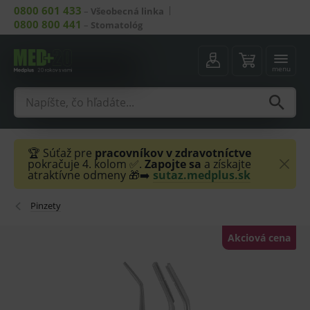
0800 601 433
–
Všeobecná linka
0800 800 441
–
Stomatológ
menu
🏆 Súťaž pre
pracovníkov v zdravotníctve
pokračuje 4. kolom ✅.
Zapojte sa
a získajte
atraktívne odmeny 🎁➡️
sutaz.medplus.sk
Pinzety
Akciová cena