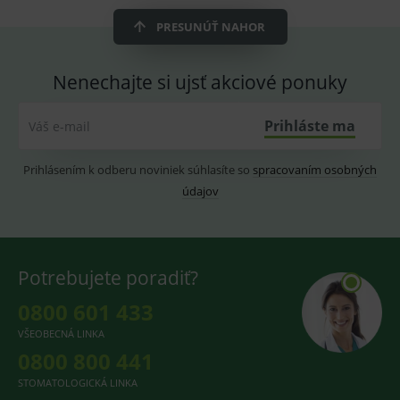
ssupp.vid
www.medplus.sk
6 měsíců
Cookie
2 dny
pro
PRESUNÚŤ NAHOR
fungov
OnLine
smarts
Nenechajte si ujsť akciové ponuky
lastVisitedProducts
www.medplus.sk
1 rok
Cookie
uchová
naposl
Prihláste ma
navští
Váš e-mail
produk
ssupp.visits
www.medplus.sk
6 měsíců
Cookie
Prihlásením k odberu noviniek súhlasíte so
spracovaním osobných
2 dny
pro
fungov
údajov
OnLine
smarts
CookieScriptConsent
1 rok
Tento 
CookieScript
cookie
www.medplus.sk
použív
Potrebujete poradiť?
služba
Cookie
Script.
0800 601 433
zapama
předvo
VŠEOBECNÁ LINKA
souhla
soubo
0800 800 441
cookie
návště
STOMATOLOGICKÁ LINKA
Je nutn