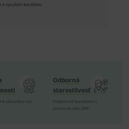
ok k vysušení kanálikov.
ů.
.
om k zapamatování
e nutné, aby banner cookie
hodné reklamy.
e analytics.
a
Odborná
poruje cookies a
e analytics.
nosti
starostlivosť
hodné reklamy.
e analytics.
8 % zákazníkov nás
Podpora od špecialistov s
telských předvoleb pro
praxou od roku 2006
těvník webu používá
dování zobrazení
ení vhodné reklamy.