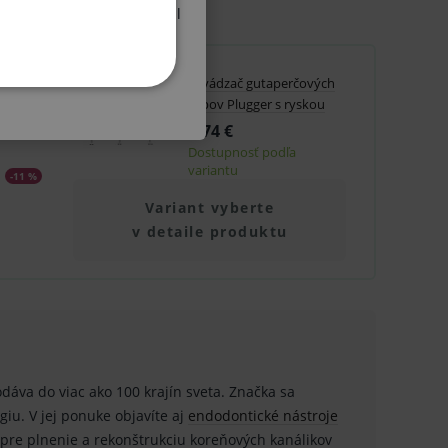
ribútor ZP atď.) a oboznámil
tická so
Zavádzač gutaperčových
KETINGOVÉ
čapov Plugger s ryskou
5,74 €
Dostupnosť podľa
variantu
-11 %
Variant vyberte
v detaile produktu
u do košíka atď. Pre správne
.
nných relací uživatelů
odáva do viac ako 100 krajín sveta. Značka sa
.
iu. V jej ponuke objavíte aj
endodontické nástroje
.
pre plnenie a rekonštrukciu koreňových kanálikov