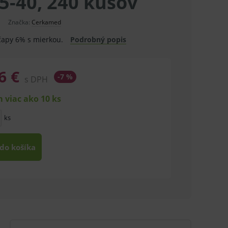
15-40, 240 kusov
Značka:
Cerkamed
čapy 6% s mierkou.
Podrobný popis
6 €
-7 %
s DPH
 viac ako 10 ks
ks
 do košíka