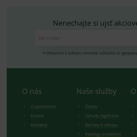
_ga_GXRFBLV37P
.me
Nenechajte si ujsť akcio
Váš e-mail
Prihlásením k odberu noviniek súhlasíte so
spracov
O nás
Naše služby
O
O spoločnosti
Články
Kariéra
Výhody registrácie
Kontakty
Darčeky k nákupu
Katalógy produktov