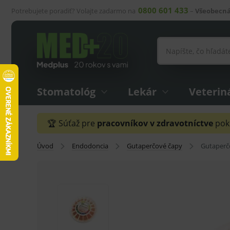
0800 601 433
Potrebujete poradiť? Volajte zadarmo na
–
Všeobecná
Stomatológ
Lekár
Veterin
🏆 Súťaž pre
pracovníkov v zdravotníctve
pokr
Úvod
Endodoncia
Gutaperčové čapy
Gutaperčo