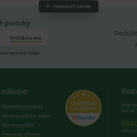
dplus.sk
2 roky
Cookie pro měření návštěvnosti ve službě googl
PRESUNÚŤ NAHOR
vé ponuky
Sledujt
Prihláste ma
aním osobných údajov
 nákupe
Potr
Sme vám
Obchodné podmienky
dní od 
Ochrana osobných údajov
080
Doprava a platba
VŠEOBEC
Prekurzory výbušnín