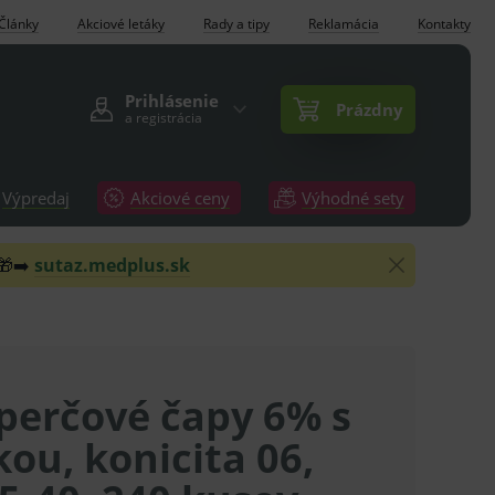
Články
Akciové letáky
Rady a tipy
Reklamácia
Kontakty
Prihlásenie
Prázdny
a registrácia
Výpredaj
Akciové ceny
Výhodné sety
 🎁➡️
sutaz.medplus.sk
perčové čapy 6% s
ou, konicita 06,