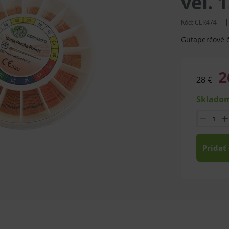
veľ. 
Kód:
CER474
Gutaperčové 
2
28 €
Skladom
Pridať