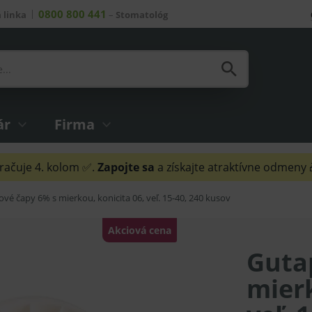
0800 800 441
 linka
–
Stomatológ
ár
Firma
ačuje 4. kolom ✅.
Zapojte sa
a získajte atraktívne odmeny
vé čapy 6% s mierkou, konicita 06, veľ. 15-40, 240 kusov
Akciová cena
Guta
mierk