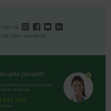
e analytics.
e nás na
a nič vám neunikne!
ebujete poradiť?
 k dispozícii počas pracovných
7.00 do 17.00 hod.
0 601 433
NÁ LINKA