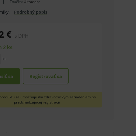
Značka:
Ultradent
miky.
Podrobný popis
2 €
s DPH
 2 ks
ks
ásiť sa
Registrovať sa
produktu sa umožňuje iba zdravotnickým zariadeniam po
predchádzajúcej registrácii