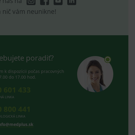
e nás na
a nič vám neunikne!
ebujete poradiť?
 k dispozícii počas pracovných
7.00 do 17.00 hod.
0 601 433
NÁ LINKA
0 800 441
LOGICKÁ LINKA
nfo@medplus.sk