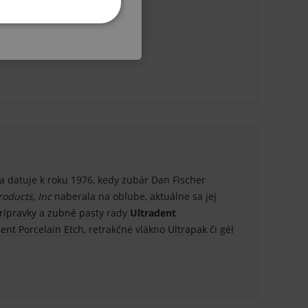
KETINGOVÉ
u do košíka atď. Pre správne
 sa datuje k roku 1976, kedy zubár Dan Fischer
.
roducts, Inc
naberala na obľube, aktuálne sa jej
prípravky
a
zubné pasty
rady
Ultradent
nných relací uživatelů
ent Porcelain Etch
, retrakčné vlákno
Ultrapak
či gél
.
.
ů.