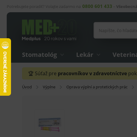
0800 601 433
Potrebujete poradiť? Volajte zadarmo na
–
Všeobecná
Stomatológ
Lekár
Veterin
🏆 Súťaž pre
pracovníkov v zdravotníctve
pokr
Úvod
Výplne
Oprava výplní a protetických prác