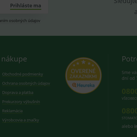
Sledujt
Prihláste ma
aním osobných údajov
 nákupe
Potr
Sme vám
Obchodné podmienky
dní od 
Ochrana osobných údajov
080
Doprava a platba
VŠEOBEC
Prekurzory výbušnín
080
Reklamácia
STOMATO
Výrobcovia a značky
alebo
i