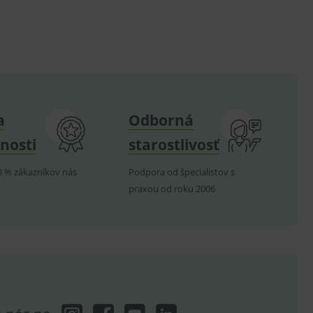
.
om k zapamatování
e nutné, aby banner cookie
a
Odborná
hodné reklamy.
e analytics.
nosti
starostlivosť
poruje cookies a
e analytics.
8 % zákazníkov nás
Podpora od špecialistov s
praxou od roku 2006
hodné reklamy.
e analytics.
telských předvoleb pro
těvník webu používá
dování zobrazení
ení vhodné reklamy.
e analytics.