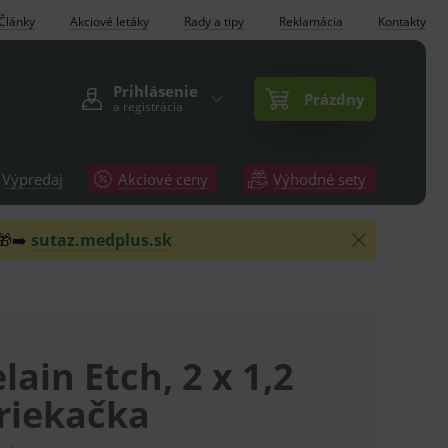
Články
Akciové letáky
Rady a tipy
Reklamácia
Kontakty
Prihlásenie
Prázdny
a registrácia
Výpredaj
Akciové ceny
Výhodné sety
 🎁➡️
sutaz.medplus.sk
lain Etch, 2 x 1,2
riekačka