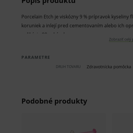
Popis produktu
Porcelain Etch je viskózny 9 % prípravok kyseliny 
koruniek a inlejí pred cementovaním alebo ich opr
aplikácia 90 sekúnd.
Zobraziť celý
Balenie: 2 x 1,2 ml striekačka
PARAMETRE
Pred použitím zdravotníckej pomôcky a diagnostic
Zdravotnícka pomôcka
DRUH TOVARU
odporúčame poradu s lekárom. Starostlivo si prečí
súčasťou, tak aj návod na jeho použitie.
Klinická účinnosť zdravotníckej pomôcky a diagnos
nemusí byť zaručená, lepšia alebo rovnocenná s úč
zdravotníckej pomôcky a diagnostickej zdravotníck
byť spojené s rizikami.