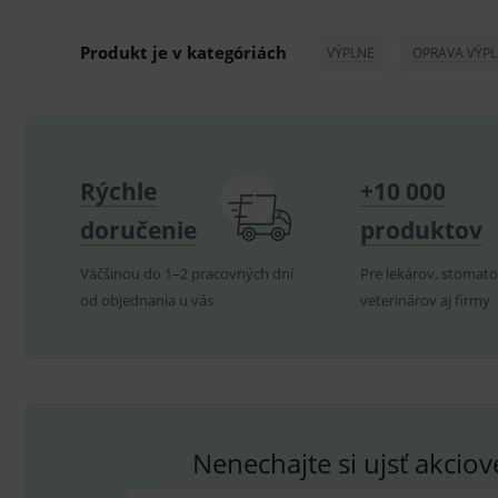
ssupp.visits
Produkt je v kategóriách
VÝPLNE
OPRAVA VÝPL
CookieScriptConsent
C
P
Název
Pro
D
Název
Rýchle
+10 000
Do
_gcl_au
G
.
_gat_UA-
.me
doručenie
produktov
193359858-4
test_cookie
G
_ga
.d
Goo
Väčšinou do 1–2 pracovných dní
Pre lekárov, stomato
.me
od objednania u vás
veterinárov aj firmy
IDE
G
_gid
.d
Goo
.me
VISITOR_INFO1_LIVE
G
YSC
.
Goo
.yo
sid
.se
_ga_GXRFBLV37P
.me
Nenechajte si ujsť akcio