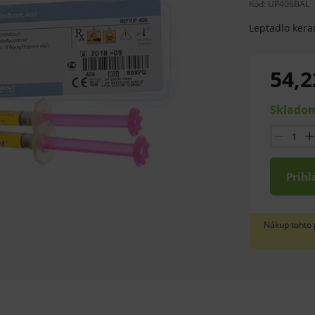
Kód:
UP406BAL
Leptadlo kera
54,2
Skladom
Prihl
Nákup tohto 