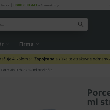
0800 800 441
 linka
–
Stomatológ
ár
Firma
ačuje 4. kolom ✅.
Zapojte sa
a získajte atraktívne odmeny
Porcelain Etch, 2 x 1,2 ml striekačka
Porce
ml st