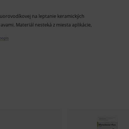
fluorovodíkovej na leptanie keramických
avami. Materiál nesteká z miesta aplikácie,
 popis
kej zdravotníckej pomôcky in vitro
tajte informácie o výrobku a ak je
tickej zdravotníckej pomôcky in vitro
innosťou inej liečby alebo inej
ej pomôcky in vitro a jeho použitie môže