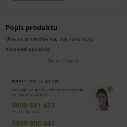
Popis produktu
Ultratenká powerbanka, ideálna na cesty.
Vlastnosti a použitie:
Powerbanka – ultratenká (9 mm).
Zobraziť celý popis
Certifikácia Qi2.
Kompatibilná s MagSafe (iPhone 12 a novšie)
NÁKUP PO TELEFÓNE
a Android telefóny s podporou Qi2.
Sme vám k dispozícii počas pracovných dní
od 7.00 do 17.00 hod.
Kapacita 5 000 mAh, výkon bezdrôtového
0800 601 433
nabíjania 15 W.
VŠEOBECNÁ LINKA
USB-C výstup s výkonom až 20 W a podporou
0800 800 441
rýchlonabíjania (PD 2.0/3.0, QC 3.0, AFC, FCP,