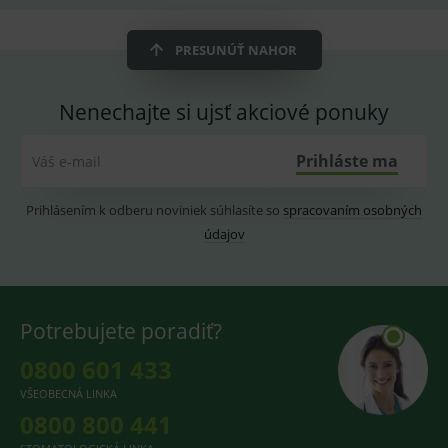
OnLine
smarts
PHPSESSID
Zavřením
Univer
PRESUNÚŤ NAHOR
PHP.net
prohlížeče
identif
www.medplus.sk
použív
udržov
promě
Nenechajte si ujsť akciové ponuky
relací
uživate
Prihláste ma
Váš e-mail
_sp_ses.ef32
www.medplus.sk
30 minut
Cookie
pro
fungov
OnLine
Prihlásením k odberu noviniek súhlasíte so
spracovaním osobných
smarts
údajov
ssupp.vid
www.medplus.sk
6 měsíců
Cookie
2 dny
pro
fungov
OnLine
smarts
Potrebujete poradiť?
lastVisitedProducts
www.medplus.sk
1 rok
Cookie
uchová
naposl
0800 601 433
navští
produk
VŠEOBECNÁ LINKA
0800 800 441
ssupp.visits
www.medplus.sk
6 měsíců
Cookie
2 dny
pro
fungov