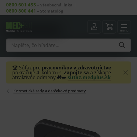
0800 601 433
–
Všeobecná linka
0800 800 441
–
Stomatológ
menu
🏆 Súťaž pre
pracovníkov v zdravotníctve
pokračuje 4. kolom ✅.
Zapojte sa
a získajte
atraktívne odmeny 🎁➡️
sutaz.medplus.sk
Kozmetické sady a darčekové predmety