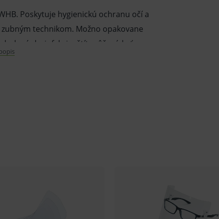
WHB. Poskytuje hygienickú ochranu očí a
m a zubným technikom. Možno opakovane
oholovú dezinfekciu, štít môže získať
 popis