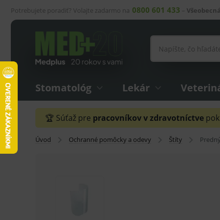
0800 601 433
Potrebujete poradiť? Volajte zadarmo na
–
Všeobecná
Stomatológ
Lekár
Veterin
🏆 Súťaž pre
pracovníkov v zdravotníctve
pokr
Úvod
Ochranné pomôcky a odevy
Štíty
Predný