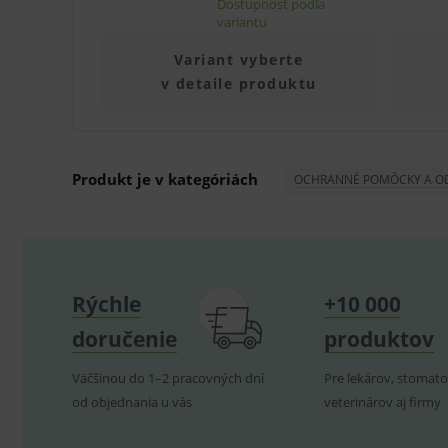
Dostupnosť podľa
Technické – základné život
variantu
Nevyhnutné cookies umožňujú
používanie webu sú nutné.
Variant vyberte
P
v detaile produktu
Název
_sp_id.ef32
PHPSESSID
Produkt je v kategóriách
OCHRANNÉ POMÔCKY A O
_sp_ses.ef32
ssupp.vid
lastVisitedProducts
ssupp.visits
Rýchle
+10 000
doručenie
produktov
CookieScriptConsent
C
Väčšinou do 1–2 pracovných dní
Pre lekárov, stomato
od objednania u vás
veterinárov aj firmy
P
Název
Pro
D