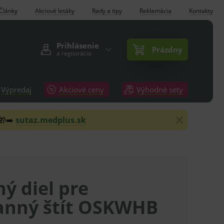
Články
Akciové letáky
Rady a tipy
Reklamácia
Kontakty
Prihlásenie
Prázdny
a registrácia
Výpredaj
Akciové ceny
Výhodné sety
 🎁➡️
sutaz.medplus.sk
ý diel pre
anný štít OSKWHB