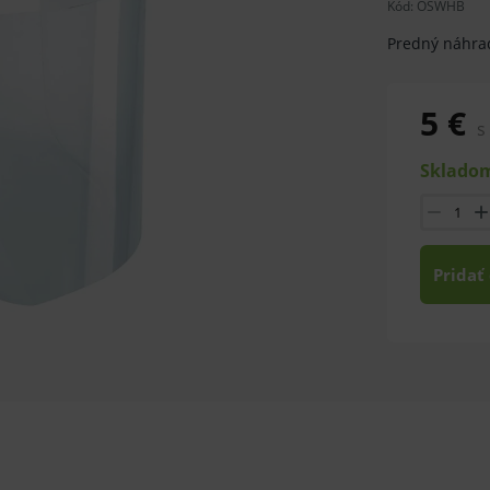
Kód:
OSWHB
Predný náhra
5 €
s
Skladom
Pridať