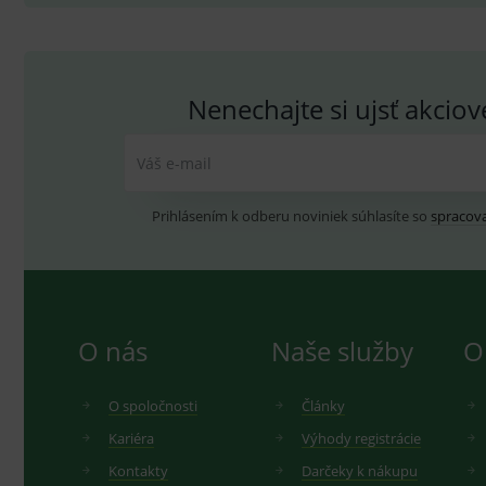
Název
Do
_gcl_au
G
.
_gat_UA-
.me
193359858-4
test_cookie
G
_ga
.d
Goo
Nenechajte si ujsť akcio
.me
IDE
G
_gid
.d
Goo
.me
Váš e-mail
VISITOR_INFO1_LIVE
G
YSC
.
Goo
.yo
Prihlásením k odberu noviniek súhlasíte so
spracov
sid
.se
_ga_GXRFBLV37P
.me
O nás
Naše služby
O
O spoločnosti
Články
Kariéra
Výhody registrácie
Kontakty
Darčeky k nákupu