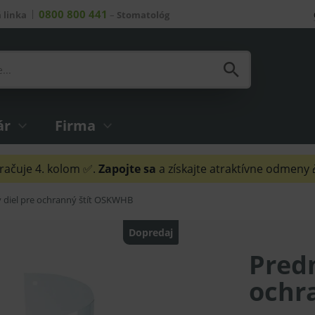
0800 800 441
 linka
–
Stomatológ
ár
Firma
ačuje 4. kolom ✅.
Zapojte sa
a získajte atraktívne odmeny
 diel pre ochranný štít OSKWHB
Dopredaj
Predn
ochr