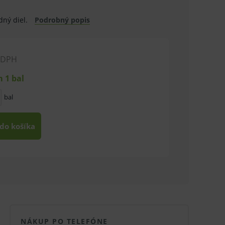
dný diel.
Podrobný popis
 DPH
 1 bal
bal
 do košíka
NÁKUP PO TELEFÓNE