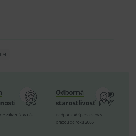
u do košíka atď. Pre správne
.
nných relací uživatelů
DAJ
.
.
ů.
.
a
Odborná
nosti
starostlivosť
om k zapamatování
e nutné, aby banner cookie
8 % zákazníkov nás
Podpora od špecialistov s
praxou od roku 2006