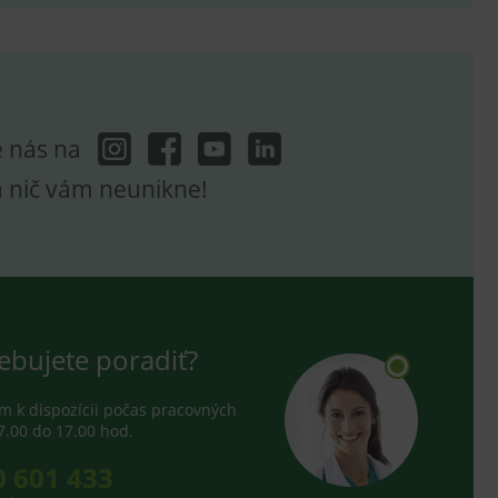
hodné reklamy.
e analytics.
poruje cookies a
e analytics.
hodné reklamy.
e analytics.
e nás na
telských předvoleb pro
a nič vám neunikne!
těvník webu používá
dování zobrazení
ení vhodné reklamy.
e analytics.
ebujete poradiť?
 k dispozícii počas pracovných
7.00 do 17.00 hod.
0 601 433