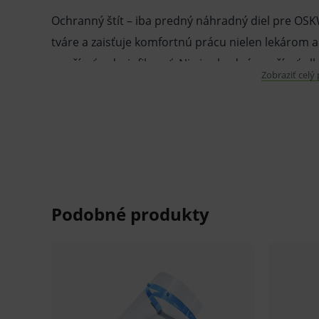
Ochranný štít – iba predný náhradný diel pre OSK
tváre a zaisťuje komfortnú prácu nielen lekáro
používať a dezinfikovať. Nie je vhodné používať alk
Zobraziť celý
matnú/mliečnu farbu.
Vlastnosti a výhody:
Náhradný štít.
Ochranná pomôcka.
Opakovane použiteľné.
Možno dezinfikovať.
Transparentné.
Univerzálna - nastaviteľná veľkosť.
Vhodné ako doplnok k rúškam.