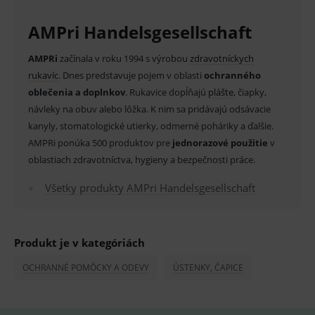
Provider
/
Název
Vyprší
Popis
Doména
AMPri Handelsgesellschaft
_sp_id.ef32
www.medplus.sk
2 roky
Cookie
pro
AMPRi
začínala v roku 1994 s výrobou
zdravotníckych
fungov
OnLine
rukavíc
. Dnes predstavuje pojem v oblasti
ochranného
smarts
oblečenia a doplnkov
. Rukavice dopĺňajú
plášte
, čiapky,
PHPSESSID
Zavřením
Univer
PHP.net
návleky na obuv alebo lôžka. K nim sa pridávajú odsávacie
prohlížeče
identif
www.medplus.sk
použív
kanyly, stomatologické utierky, odmerné poháriky a ďalšie.
udržov
promě
AMPRi ponúka 500 produktov pre
jednorazové použitie
v
relací
uživate
oblastiach zdravotníctva, hygieny a bezpečnosti práce.
_sp_ses.ef32
www.medplus.sk
30 minut
Cookie
Všetky produkty AMPri Handelsgesellschaft
pro
fungov
OnLine
smarts
ssupp.vid
www.medplus.sk
6 měsíců
Cookie
Produkt je v kategóriách
2 dny
pro
fungov
OCHRANNÉ POMÔCKY A ODEVY
ÚSTENKY, ČAPICE
OnLine
smarts
lastVisitedProducts
www.medplus.sk
1 rok
Cookie
uchová