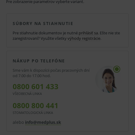
Pre zobrazenie parametrov vyberte variant.
normu EU EN 14683. Tlakový rozdiel a dýchací odpor:
< 40 pa/cm². Odolnosť voči striekajúcej vode tlak: ≥
SÚBORY NA STIAHNUTIE
16,0 kPa. Dostupné v niekoľkých farbách.
Pre stiahnutie dokumentov je nutné
prihlásiť sa
. Ešte nie ste
zaregistrovaní? Využite všetky
výhody registrácie
.
Farebné prevedenie: fialová, oranžová, ružová, zelená,
žltá.
NÁKUP PO TELEFÓNE
Vlastnosti a výhody:
Sme vám k dispozícii počas pracovných dní
Operačné ústenky.
od 7.00 do 17.00 hod.
0800 601 433
3-vrstvové.
VŠEOBECNÁ LINKA
S gumičkami.
0800 800 441
Nosná spona.
STOMATOLOGICKÁ LINKA
EN 14683 Druh II R.
alebo
info@medplus.sk
Bez obsahu latexu.