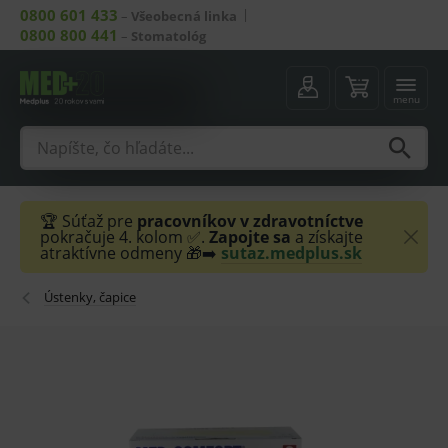
0800 601 433
–
Všeobecná linka
0800 800 441
–
Stomatológ
menu
🏆 Súťaž pre
pracovníkov v zdravotníctve
pokračuje 4. kolom ✅.
Zapojte sa
a získajte
atraktívne odmeny 🎁➡️
sutaz.medplus.sk
Ústenky, čapice