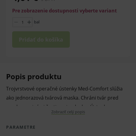
Pre zobrazenie dostupnosti vyberte variant
bal
Pridať do košíka
Popis produktu
Trojvrstvové operačné ústenky Med-Comfort slúžia
ako jednorazová tvárová maska. Chráni tvár pred
prachom a inými časticami vzduchu. Ústenky sa
Zobraziť celý popis
dobre upevňujú vďaka gumičke za uši a integrovanej
nosnej spone. Neobsahujú latex ani sklenené vlákna.
PARAMETRE
Účinnosť bakteriálnej filtrácie ≥ 98 %. Typ II R spĺňajú