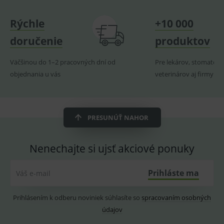
naposl
navští
produk
Rýchle
+10 000
ssupp.visits
www.medplus.sk
6 měsíců
Cookie
2 dny
pro
doručenie
produktov
fungov
OnLine
smarts
Väčšinou do 1–2 pracovných dní od
Pre lekárov, stomatoló
CookieScriptConsent
1 rok
Tento 
CookieScript
objednania u vás
veterinárov aj firmy
cookie
www.medplus.sk
použív
služba
Cookie
Script.
zapama
PRESUNÚŤ NAHOR
předvo
souhla
soubo
cookie
Nenechajte si ujsť akciové ponuky
návště
Je nutn
banne
cookie
Prihláste ma
Váš e-mail
Cookie
Script
fungov
Prihlásením k odberu noviniek súhlasíte so
spracovaním osobných
správn
údajov