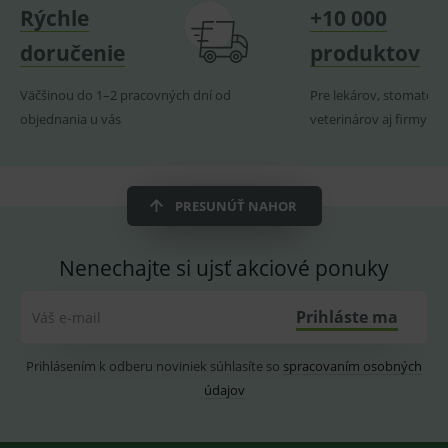
Rýchle
+10 000
_sp_ses.ef32
www.medplus.sk
30 minut
Cookie
pro
fungov
doručenie
produktov
OnLine
smarts
Väčšinou do 1–2 pracovných dní od
Pre lekárov, stomatoló
ssupp.vid
www.medplus.sk
6 měsíců
Cookie
2 dny
pro
objednania u vás
veterinárov aj firmy
fungov
OnLine
smarts
lastVisitedProducts
www.medplus.sk
1 rok
Cookie
uchová
PRESUNÚŤ NAHOR
naposl
navští
produk
Nenechajte si ujsť akciové ponuky
ssupp.visits
www.medplus.sk
6 měsíců
Cookie
2 dny
pro
fungov
OnLine
Prihláste ma
Váš e-mail
smarts
CookieScriptConsent
1 rok
Tento 
CookieScript
Prihlásením k odberu noviniek súhlasíte so
spracovaním osobných
cookie
www.medplus.sk
použív
údajov
služba
Cookie
Script.
zapama