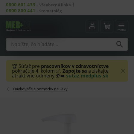
0800 601 433
–
Všeobecná linka
0800 800 441
–
Stomatológ
menu
🏆 Súťaž pre
pracovníkov v zdravotníctve
pokračuje 4. kolom ✅.
Zapojte sa
a získajte
atraktívne odmeny 🎁➡️
sutaz.medplus.sk
Dávkovače a pomôcky na lieky