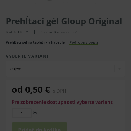
Prehĺtací gél Gloup Original
Kód:
GLOUPM
Značka:
Rushwood B.V.
Prehĺtací gél na tabletky a kapsule.
Podrobný popis
VYBERTE VARIANT
Objem
od 0,50 €
s DPH
Pre zobrazenie dostupnosti vyberte variant
ks
Pridať do košíka