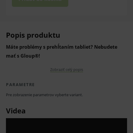
Popis produktu
Máte problémy s prehĺtaním tabliet? Nebudete
mať s Gloup®!
Zobraziť celý popis
Gloup je prvý účelovo určený lubrikačný prípravok,
vďaka ktorému je príjem perorálnych tabliet a liekov
PARAMETRE
príjemným a bezpečnejším zážitkom pre pacienta.
Pre zobrazenie parametrov vyberte variant.
Videa
Uľahčuje prehltnutie tabliet, kapsúl, vitamínov a
práškov.