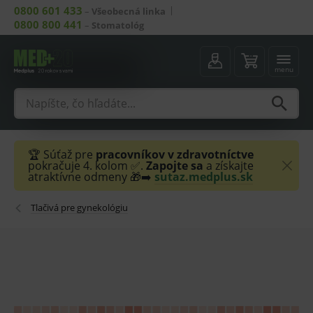
0800 601 433
–
Všeobecná linka
0800 800 441
–
Stomatológ
menu
🏆 Súťaž pre
pracovníkov v zdravotníctve
pokračuje 4. kolom ✅.
Zapojte sa
a získajte
atraktívne odmeny 🎁➡️
sutaz.medplus.sk
Tlačivá pre gynekológiu