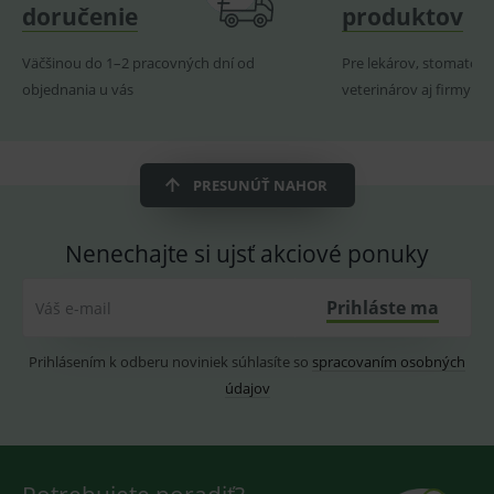
doručenie
produktov
pro
fungov
OnLine
smarts
Väčšinou do 1–2 pracovných dní od
Pre lekárov, stomatoló
objednania u vás
veterinárov aj firmy
ssupp.vid
www.medplus.sk
6 měsíců
Cookie
2 dny
pro
fungov
OnLine
smarts
lastVisitedProducts
www.medplus.sk
1 rok
Cookie
PRESUNÚŤ NAHOR
uchová
naposl
navští
produk
Nenechajte si ujsť akciové ponuky
ssupp.visits
www.medplus.sk
6 měsíců
Cookie
2 dny
pro
Prihláste ma
Váš e-mail
fungov
OnLine
smarts
Prihlásením k odberu noviniek súhlasíte so
spracovaním osobných
CookieScriptConsent
1 rok
Tento 
CookieScript
cookie
údajov
www.medplus.sk
použív
služba
Cookie
Script.
zapama
předvo
souhla