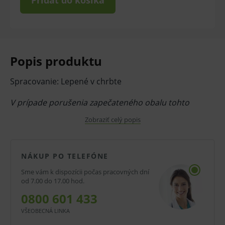
Pridať do košíka
Popis produktu
Spracovanie: Lepené v chrbte
V prípade porušenia zapečateného obalu tohto
tovaru nie je z dôvodu ochrany zdravia alebo
Zobraziť celý popis
hygienických dôvodov možné odstúpiť od kúpnej
zmluvy v lehote 14 dní.
NÁKUP PO TELEFÓNE
Sme vám k dispozícii počas pracovných dní
od 7.00 do 17.00 hod.
0800 601 433
VŠEOBECNÁ LINKA