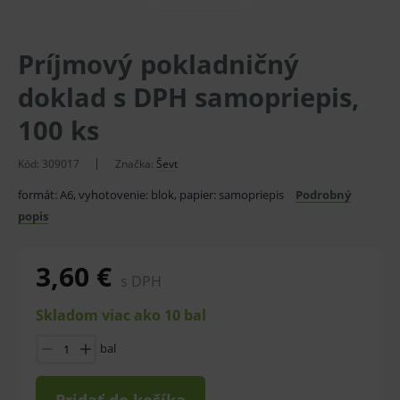
Príjmový pokladničný
doklad s DPH samopriepis,
100 ks
Kód:
309017
Značka:
Ševt
formát: A6, vyhotovenie: blok, papier: samopriepis
Podrobný
popis
3,60 €
s DPH
Skladom viac ako 10 bal
bal