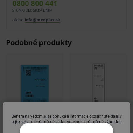
0800 800 441
STOMATOLOGICKÁ LINKA
alebo
info@medplus.sk
Beriem na vedomie, že ponuka a informácie obsiahnuté ďalej v
tejto sekcii nie sú určené laickej verejnosti, sú určené výhradne
zdravotníckym odborníkom.