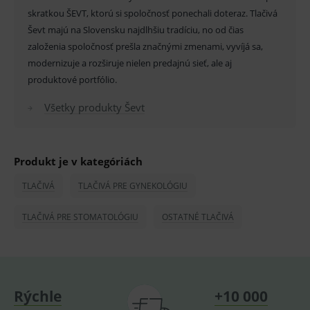
skratkou ŠEVT, ktorú si spoločnosť ponechali doteraz. Tlačivá
Ševt majú na Slovensku najdlhšiu tradíciu, no od čias
Základné životné funkcie e-shopu
založenia spoločnosť prešla značnými zmenami, vyvíjá sa,
Analytické
Marketingové
modernizuje a rozširuje nielen predajnú sieť, ale aj
Technické – základné životné funkcie e-shopu
produktové portfólio.
Nevyhnutné cookies umožňujú základné
funkcie ako voľba odborník/laik, prihlásenie
Všetky produkty Ševt
používateľa, vkladanie tovaru do košíka atď. Pre
správne používanie webu sú nutné.
Provider
/
Název
Vyprší
Popis
Doména
Produkt je v kategóriách
_sp_id.ef32
www.medplus.sk
2 roky
Cookie
pro
TLAČIVÁ
TLAČIVÁ PRE GYNEKOLÓGIU
fungov
OnLine
smarts
TLAČIVÁ PRE STOMATOLÓGIU
OSTATNÉ TLAČIVÁ
PHPSESSID
Zavřením
Univer
PHP.net
prohlížeče
identif
www.medplus.sk
použív
udržov
promě
relací
uživate
Rýchle
+10 000
_sp_ses.ef32
www.medplus.sk
30 minut
Cookie