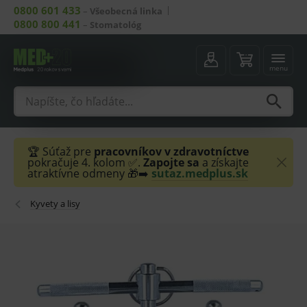
0800 601 433
–
Všeobecná linka
0800 800 441
–
Stomatológ
menu
🏆 Súťaž pre
pracovníkov v zdravotníctve
pokračuje 4. kolom ✅.
Zapojte sa
a získajte
atraktívne odmeny 🎁➡️
sutaz.medplus.sk
Kyvety a lisy