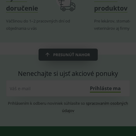
doručenie
produktov
_sp_id.ef32
www.medplus.sk
2 roky
Cookie
pro
fungov
Väčšinou do 1–2 pracovných dní od
Pre lekárov, stomatoló
OnLine
smarts
objednania u vás
veterinárov aj firmy
PHPSESSID
Zavřením
Univer
PHP.net
prohlížeče
identif
www.medplus.sk
použív
udržov
promě
PRESUNÚŤ NAHOR
relací
uživate
_sp_ses.ef32
www.medplus.sk
30 minut
Cookie
Nenechajte si ujsť akciové ponuky
pro
fungov
OnLine
smarts
Prihláste ma
Váš e-mail
ssupp.vid
www.medplus.sk
6 měsíců
Cookie
2 dny
pro
Prihlásením k odberu noviniek súhlasíte so
spracovaním osobných
fungov
OnLine
údajov
smarts
lastVisitedProducts
www.medplus.sk
1 rok
Cookie
uchová
naposl
navští