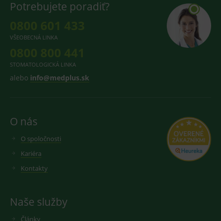
produk
Potrebujete poradiť?
ssupp.visits
www.medplus.sk
6 měsíců
Cookie
0800 601 433
2 dny
pro
fungov
OnLine
VŠEOBECNÁ LINKA
smarts
0800 800 441
CookieScriptConsent
1 rok
Tento 
CookieScript
STOMATOLOGICKÁ LINKA
cookie
www.medplus.sk
použív
alebo
info@medplus.sk
služba
Cookie
Script.
zapama
předvo
souhla
O nás
soubo
cookie
návště
O spoločnosti
Je nutn
banne
Kariéra
cookie
Cookie
Kontakty
Script
fungov
správn
Naše služby
Články