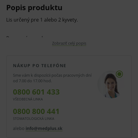
Popis produktu
Lis určený pre 1 alebo 2 kyvety.
Pracovný rozsah:
Zobraziť celý popis
50 – 120 mm.
NÁKUP PO TELEFÓNE
V prípade porušenia zapečateného obalu tohto
Sme vám k dispozícii počas pracovných dní
tovaru nie je z dôvodu ochrany zdravia alebo
od 7.00 do 17.00 hod.
hygienických dôvodov možné odstúpiť od kúpnej
0800 601 433
zmluvy v lehote 14 dní.
VŠEOBECNÁ LINKA
0800 800 441
STOMATOLOGICKÁ LINKA
alebo
info@medplus.sk