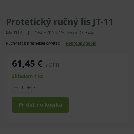
Protetický ručný lis JT-11
Kód:
PLLIS
Značka:
T.P.H. "Pol-Intech" Sp. z o.o.
Ručný list k presnejšej kyvetácii.
Podrobný popis
61,45 €
s DPH
Skladom 1 ks
ks
Pridať do košíka