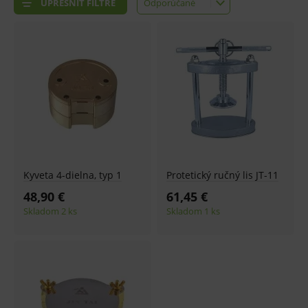
UPRESNIŤ FILTRE
Odporúčané
Odporúčané
Najlacnejšie
Najdrahšie
Najnovšie
Kyveta 4-dielna, typ 1
Protetický ručný lis JT-11
48,90 €
61,45 €
Skladom 2 ks
Skladom 1 ks