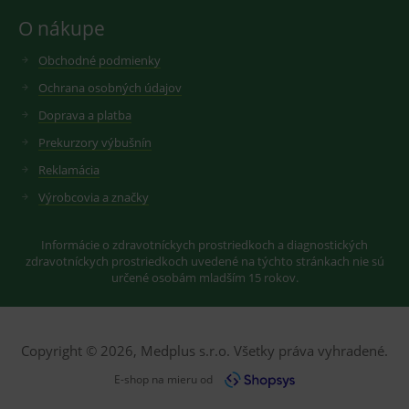
O nákupe
CookieScriptConsent
1 rok
Tento 
CookieScript
cookie
www.medplus.sk
použív
Obchodné podmienky
služba
Cookie
Ochrana osobných údajov
Script.
zapama
předvo
Doprava a platba
souhla
soubo
Prekurzory výbušnín
cookie
návště
Reklamácia
Je nutn
banne
Výrobcovia a značky
cookie
Cookie
Script
fungov
Informácie o zdravotníckych prostriedkoch a diagnostických
správn
zdravotníckych prostriedkoch uvedené na týchto stránkach nie sú
určené osobám mladším 15 rokov.
Provider
/
Název
Vyprší
Popis
Copyright © 2026, Medplus s.r.o. Všetky práva vyhradené.
Provider
Doména
/
Název
Vyprší
Popis
Doména
E-shop na mieru od
_gcl_au
3
Cookie
Google LLC
měsíce
reklamního
.medplus.sk
_gat_UA-
.medplus.sk
59 sekund
Cookie pro
systému
193359858-4
měření