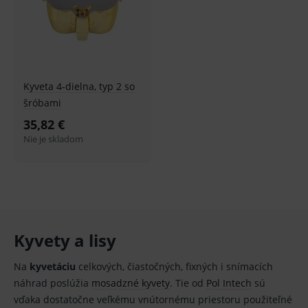
Kyveta 4-dielna, typ 2 so
šróbami
35,82 €
Nie je skladom
Kyvety a lisy
Na
kyvetáciu
celkových, čiastočných, fixných i snímacích
náhrad poslúžia
mosadzné kyvety
. Tie od
Pol Intech
sú
vďaka dostatočne veľkému vnútornému priestoru použiteľné