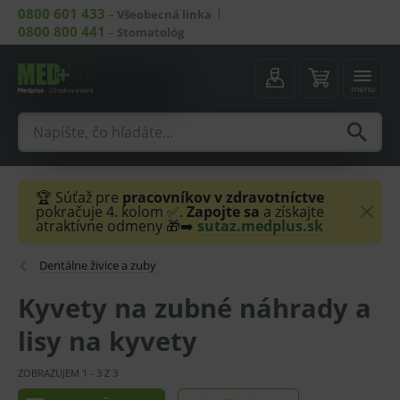
0800 601 433
–
Všeobecná linka
0800 800 441
–
Stomatológ
menu
🏆 Súťaž pre
pracovníkov v zdravotníctve
pokračuje 4. kolom ✅.
Zapojte sa
a získajte
atraktívne odmeny 🎁➡️
sutaz.medplus.sk
Dentálne živice a zuby
Kyvety na zubné náhrady a
lisy na kyvety
ZOBRAZUJEM
1
-
3
Z
3