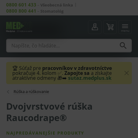
0800 601 433
–
Všeobecná linka
0800 800 441
–
Stomatológ
menu
🏆 Súťaž pre
pracovníkov v zdravotníctve
pokračuje 4. kolom ✅.
Zapojte sa
a získajte
atraktívne odmeny 🎁➡️
sutaz.medplus.sk
Rúška a rúškovanie
Dvojvrstvové rúška
Raucodrape®