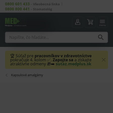
0800 601 433
–
Všeobecná linka
0800 800 441
–
Stomatológ
menu
🏆 Súťaž pre
pracovníkov v zdravotníctve
pokračuje 4. kolom ✅.
Zapojte sa
a získajte
atraktívne odmeny 🎁➡️
sutaz.medplus.sk
Kapsulové amalgámy