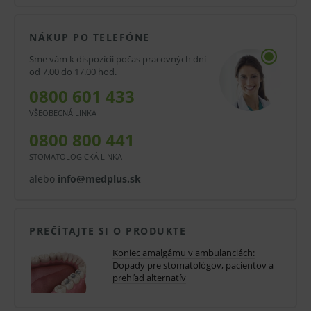
Konzistentný kontakt, jednoduché, kvalitné
umiestnenie do kaválneho spracovania,
NÁKUP PO TELEFÓNE
spracovania, opracovanie interproximálne,
Sme vám k dispozícii počas pracovných dní
výber časov a tuhnutí u GS-80 zaručujú
od 7.00 do 17.00 hod.
lekárom splnenie požiadaviek na zhotovenie a
0800 601 433
finálnu výplň.
VŠEOBECNÁ LINKA
0800 800 441
Vysoká pevnosť v tlaku
STOMATOLOGICKÁ LINKA
GS-80 má vysokú pevnosť v tlaku a minimálne
alebo
info@medplus.sk
riziko fraktury výplne. Výplň je pevná a vydrží
veľmi dlho.
PREČÍTAJTE SI O PRODUKTE
Pozitívna objemová zmena
Koniec amalgámu v ambulanciách:
Pozitívna objemová zmena GS -80
Dopady pre stomatológov, pacientov a
prehľad alternatív
zabezpečuje vynikajúce utesnenie špáry medzi
stenami kavity a výplne. Záporné hodnoty