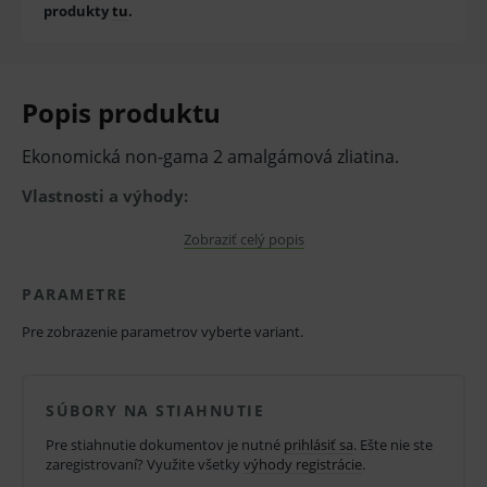
produkty
tu
.
Popis produktu
Ekonomická non-gama 2 amalgámová zliatina.
Vlastnosti a výhody:
vysoká pevnosť pozitívna objemová zmena u
Zobraziť celý popis
GS-80 zaručuje dlhú živostnosť výplne
PARAMETRE
optimálne vlastnosti
Pre zobrazenie parametrov vyberte variant.
vysoká pevnosť v tlaku
pozitívna objemová zmena
SÚBORY NA STIAHNUTIE
voľba pracovných časov a výber veľkosti kapslí
Pre stiahnutie dokumentov je nutné
prihlásiť sa
. Ešte nie ste
Optimálne vlastnosti
zaregistrovaní? Využite všetky
výhody registrácie
.