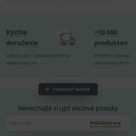
lastVisitedProducts
www.medplus.sk
1 rok
Cookie
uchová
naposl
navští
produk
ssupp.visits
www.medplus.sk
6 měsíců
Cookie
Rýchle
+10 000
2 dny
pro
fungov
OnLine
doručenie
produktov
smarts
CookieScriptConsent
1 rok
Tento 
CookieScript
Väčšinou do 1–2 pracovných dní od
Pre lekárov, stomatoló
cookie
www.medplus.sk
použív
objednania u vás
veterinárov aj firmy
služba
Cookie
Script.
zapama
předvo
souhla
PRESUNÚŤ NAHOR
soubo
cookie
návště
Je nutn
Nenechajte si ujsť akciové ponuky
banne
cookie
Cookie
Script
Prihláste ma
Váš e-mail
fungov
správn