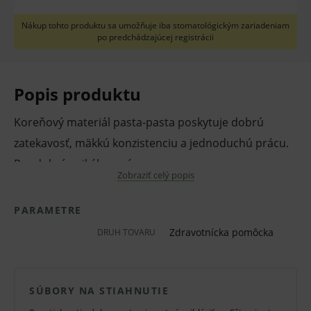
Nákup tohto produktu sa umožňuje iba stomatológickým zariadeniam
po predchádzajúcej registrácii
Popis produktu
Koreňový materiál pasta-pasta poskytuje dobrú
zatekavosť, mäkkú konzistenciu a jednoduchú prácu.
Pre dobrý apikálny uzáver.
Zobraziť celý popis
Vlastnosti a výhody:
PARAMETRE
V koreňovom kanáliku vytvrdne už za 1
Zdravotnícka pomôcka
hodinu.
DRUH TOVARU
Sealapex spoločne s gutaperčovými čapmi
zaručuje homogénnu koreňovú výplň.
SÚBORY NA STIAHNUTIE
Koreňový materiál na báze kalcium-hydroxidu