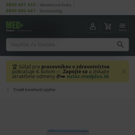
0800 601 433
–
Všeobecná linka
0800 800 441
–
Stomatológ
menu
🏆 Súťaž pre
pracovníkov v zdravotníctve
pokračuje 4. kolom ✅.
Zapojte sa
a získajte
atraktívne odmeny 🎁➡️
sutaz.medplus.sk
Trvalé koreňové výplne