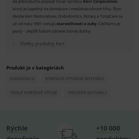
dá jednoducho popísať tovar výrobcu
Kerr Corporation
,
_sp_id.ef32
www.medplus.sk
2 roky
Cookie
ktorý je úspešný na domácom i medzinárodnom trhu. Štyri
pro
fungov
divízie Kerr Restoratives, Endodontics, Rotary a TotalCare sa
OnLine
smarts
už od roku 1891 venujú
starostlivosti o zuby
. Cieľ Kerru je
jasný – zlepšiť ľudom zdravie ústnej dutiny.
PHPSESSID
Zavřením
Univer
PHP.net
prohlížeče
identif
www.medplus.sk
použív
Všetky produkty Kerr
udržov
promě
relací
uživate
_sp_ses.ef32
www.medplus.sk
30 minut
Cookie
Produkt je v kategóriách
pro
fungov
ENDODONCIA
KOREŇOVÉ VÝPLŇOVÉ MATERIÁLY
OnLine
smarts
ssupp.vid
www.medplus.sk
6 měsíců
Cookie
TRVALÉ KOREŇOVÉ VÝPLNE
VÝPLŇOVÉ MATERIÁLY
2 dny
pro
fungov
OnLine
smarts
lastVisitedProducts
www.medplus.sk
1 rok
Cookie
uchová
Rýchle
+10 000
naposl
navští
produk