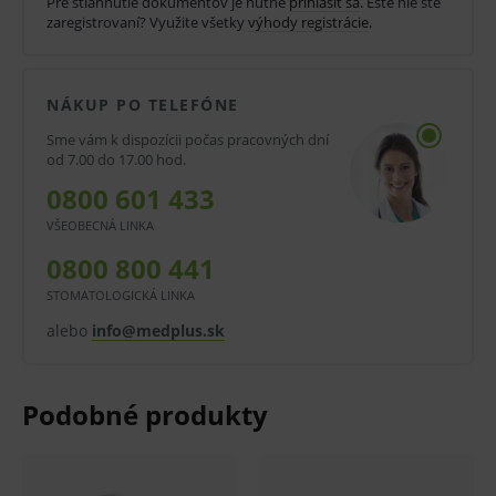
Pre stiahnutie dokumentov je nutné
prihlásiť sa
. Ešte nie ste
pre trvalé výplne koreňových kanálikov
zaregistrovaní? Využite všetky
výhody registrácie
.
výrazne znižujúce bolesť po plnení.
Forma pasta-pasta umožňuje jednoduchú a
NÁKUP PO TELEFÓNE
presnú aplikáciu, mäkkú konzistenciu a dobrú
Sme vám k dispozícii počas pracovných dní
zatekavosť.
od 7.00 do 17.00 hod.
0800 601 433
Jednoducho sa aplikuje, je rtg kontrastný,
VŠEOBECNÁ LINKA
stuhne v kanáliku do 90 min.
0800 800 441
Balenie:
STOMATOLOGICKÁ LINKA
12 g bázy,
alebo
info@medplus.sk
18 g katalyzátor,
miešací blok.
Pred použitím zdravotníckej pomôcky a diagnostickej
zdravotníckej pomôcky in vitro odporúčame poradu s