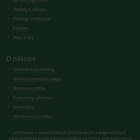
reklamy.
vložených
videí.
Darčeky k nákupu
VISITOR_INFO1_LIVE
6
Tento
Google LLC
měsíců
soubor
.youtube.com
sid
.seznam.cz
1 měsíc
Cookie od
Katalógy produktov
cookie
seznam.cz
nastavuje
googlu.
Cookies
Youtube ke
Slouží pro
sledování
zobrazení
Rady a tipy
uživatelskýc
vhodné
předvoleb
reklamy.
pro videa
Youtube
_ga_GXRFBLV37P
.medplus.sk
2 roky
Cookie pro
vložená do
měření
O nákupe
webů; může
návštěvnosti
také určit,
ve službě
zda
google
Obchodné podmienky
návštěvník
analytics.
webu
Ochrana osobných údajov
používá
novou nebo
Doprava a platba
starou verzi
rozhraní
Prekurzory výbušnín
Youtube.
Reklamácia
Výrobcovia a značky
Informácie o zdravotníckych prostriedkoch a diagnostických
zdravotníckych prostriedkoch uvedené na týchto stránkach nie sú