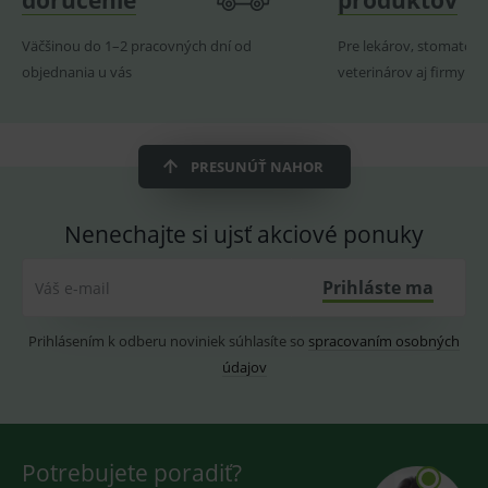
doručenie
produktov
ssupp.visits
www.medplus.sk
6 měsíců
Cookie
2 dny
pro
Väčšinou do 1–2 pracovných dní od
Pre lekárov, stomatoló
fungov
OnLine
objednania u vás
veterinárov aj firmy
smarts
CookieScriptConsent
1 rok
Tento 
CookieScript
cookie
www.medplus.sk
použív
služba
PRESUNÚŤ NAHOR
Cookie
Script.
zapama
předvo
Nenechajte si ujsť akciové ponuky
souhla
soubo
cookie
návště
Prihláste ma
Váš e-mail
Je nutn
banne
cookie
Prihlásením k odberu noviniek súhlasíte so
spracovaním osobných
Cookie
Script
údajov
fungov
správn
Potrebujete poradiť?