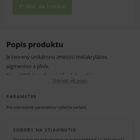
Pridať do košíka
Popis produktu
Je tvorený unikátnou zmesou metakrylátov,
pigmentov a plnív.
NanoWISE / simile prináša dokonalé prepojenie
Zobraziť celý popis
najlepších mechanických a estetických vlastností.
Odtiene kompozitu NanoWISE boli vyvinuté tak, aby
PARAMETRE
vyhoveli všestranným náročným požiadavkám
Pre zobrazenie parametrov vyberte variant.
estetiky, pri použití techniky jedného alebo niekoľkých
odtieňov.
SÚBORY NA STIAHNUTIE
Pre stiahnutie dokumentov je nutné
prihlásiť sa
. Ešte nie ste