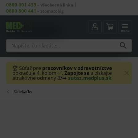
0800 601 433
–
Všeobecná linka
0800 800 441
–
Stomatológ
menu
🏆 Súťaž pre
pracovníkov v zdravotníctve
pokračuje 4. kolom ✅.
Zapojte sa
a získajte
atraktívne odmeny 🎁➡️
sutaz.medplus.sk
Striekačky