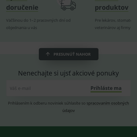
produk
doručenie
produktov
ssupp.visits
www.medplus.sk
6 měsíců
Cookie
2 dny
pro
fungov
Väčšinou do 1–2 pracovných dní od
Pre lekárov, stomatoló
OnLine
smarts
objednania u vás
veterinárov aj firmy
CookieScriptConsent
1 rok
Tento 
CookieScript
cookie
www.medplus.sk
použív
služba
Cookie
PRESUNÚŤ NAHOR
Script.
zapama
předvo
souhla
Nenechajte si ujsť akciové ponuky
soubo
cookie
návště
Je nutn
Prihláste ma
Váš e-mail
banne
cookie
Cookie
Prihlásením k odberu noviniek súhlasíte so
spracovaním osobných
Script
fungov
údajov
správn