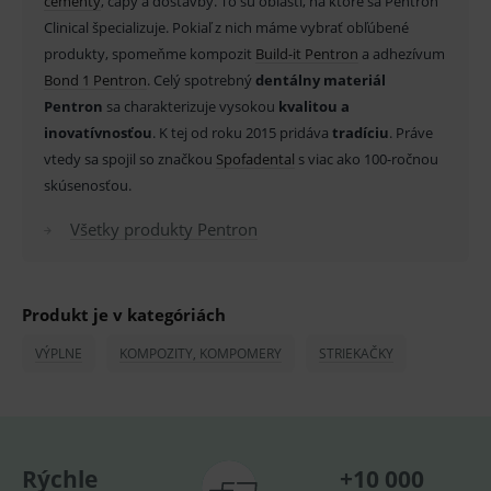
cementy
, čapy a dostavby. To sú oblasti, na ktoré sa Pentron
Clinical špecializuje. Pokiaľ z nich máme vybrať obľúbené
_sp_id.ef32
www.medplus.sk
2 roky
Cookie
pro
produkty, spomeňme kompozit
Build-it Pentron
a adhezívum
fungov
OnLine
Bond 1 Pentron
. Celý spotrebný
dentálny materiál
smarts
Pentron
sa charakterizuje vysokou
kvalitou a
PHPSESSID
Zavřením
Univer
PHP.net
inovatívnosťou
. K tej od roku 2015 pridáva
tradíciu
. Práve
prohlížeče
identif
www.medplus.sk
použív
vtedy sa spojil so značkou
Spofadental
s viac ako 100-ročnou
udržov
promě
skúsenosťou.
relací
uživate
Všetky produkty Pentron
_sp_ses.ef32
www.medplus.sk
30 minut
Cookie
pro
fungov
OnLine
smarts
Produkt je v kategóriách
ssupp.vid
www.medplus.sk
6 měsíců
Cookie
VÝPLNE
KOMPOZITY, KOMPOMERY
STRIEKAČKY
2 dny
pro
fungov
OnLine
smarts
lastVisitedProducts
www.medplus.sk
1 rok
Cookie
uchová
naposl
Rýchle
+10 000
navští