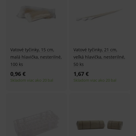
ssupp.visits
www.medplus.sk
6 měsíců
Cookie
2 dny
pro
fungov
OnLine
smarts
CookieScriptConsent
1 rok
Tento 
CookieScript
cookie
www.medplus.sk
použív
služba
Cookie
Vatové tyčinky, 15 cm,
Vatové tyčinky, 21 cm,
Script.
zapama
malá hlavička, nesterilné,
veľká hlavička, nesterilné,
předvo
100 ks
50 ks
souhla
soubo
0,96 €
1,67 €
cookie
návště
Skladom viac ako 20 bal
Skladom viac ako 20 bal
Je nutn
banne
cookie
Cookie
Script
fungov
správn
Provider
/