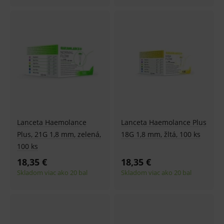
_sp_id.ef32
www.medplus.sk
2 roky
Cookie
pro
fungov
OnLine
smarts
PHPSESSID
Zavřením
Univer
PHP.net
prohlížeče
identif
www.medplus.sk
použív
udržov
promě
relací
uživate
_sp_ses.ef32
www.medplus.sk
30 minut
Cookie
pro
fungov
Lanceta Haemolance
Lanceta Haemolance Plus
OnLine
smarts
Plus, 21G 1,8 mm, zelená,
18G 1,8 mm, žltá, 100 ks
100 ks
ssupp.vid
www.medplus.sk
6 měsíců
Cookie
2 dny
pro
18,35 €
18,35 €
fungov
OnLine
Skladom viac ako 20 bal
Skladom viac ako 20 bal
smarts
lastVisitedProducts
www.medplus.sk
1 rok
Cookie
uchová
naposl
navští
produk