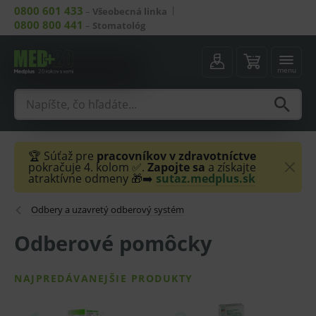
0800 601 433
–
Všeobecná linka
0800 800 441
–
Stomatológ
menu
🏆 Súťaž pre
pracovníkov v zdravotníctve
pokračuje 4. kolom ✅.
Zapojte sa
a získajte
atraktívne odmeny 🎁➡️
sutaz.medplus.sk
Odbery a uzavretý odberový systém
Odberové pomôcky