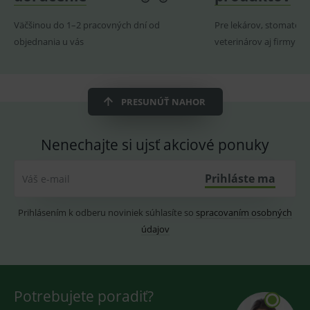
reklamy.
vložených
videí.
VISITOR_INFO1_LIVE
6
Tento
Google LLC
Väčšinou do 1–2 pracovných dní od
Pre lekárov, stomatoló
měsíců
soubor
.youtube.com
sid
.seznam.cz
1 měsíc
Cookie od
objednania u vás
veterinárov aj firmy
cookie
seznam.cz
nastavuje
googlu.
Youtube ke
Slouží pro
sledování
zobrazení
uživatelskýc
vhodné
předvoleb
reklamy.
pro videa
PRESUNÚŤ NAHOR
Youtube
_ga_GXRFBLV37P
.medplus.sk
2 roky
Cookie pro
vložená do
měření
webů; může
návštěvnosti
také určit,
Nenechajte si ujsť akciové ponuky
ve službě
zda
google
návštěvník
analytics.
webu
Prihláste ma
používá
Váš e-mail
novou nebo
starou verzi
rozhraní
Prihlásením k odberu noviniek súhlasíte so
spracovaním osobných
Youtube.
údajov
Potrebujete poradiť?