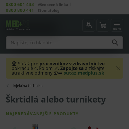
0800 601 433
–
Všeobecná linka
0800 800 441
–
Stomatológ
menu
🏆 Súťaž pre
pracovníkov v zdravotníctve
pokračuje 4. kolom ✅.
Zapojte sa
a získajte
atraktívne odmeny 🎁➡️
sutaz.medplus.sk
Injekčná technika
Škrtidlá alebo turnikety