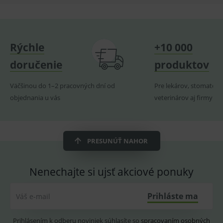
MARKETINGOVÉ
Rýchle
+10 000
Základné životné funkcie e-shopu
doručenie
produktov
Analytické
Marketingové
Technické – základné životné funkcie e-shopu
Väčšinou do 1–2 pracovných dní od
Pre lekárov, stomatoló
Nevyhnutné cookies umožňujú základné
objednania u vás
veterinárov aj firmy
funkcie ako voľba odborník/laik, prihlásenie
používateľa, vkladanie tovaru do košíka atď. Pre
správne používanie webu sú nutné.
Provider
/
Název
Vyprší
Popis
Doména
PRESUNÚŤ NAHOR
_sp_id.ef32
www.medplus.sk
2 roky
Cookie
pro
fungov
Nenechajte si ujsť akciové ponuky
OnLine
smarts
PHPSESSID
Zavřením
Univer
PHP.net
Prihláste ma
Váš e-mail
prohlížeče
identif
www.medplus.sk
použív
udržov
Prihlásením k odberu noviniek súhlasíte so
spracovaním osobných
promě