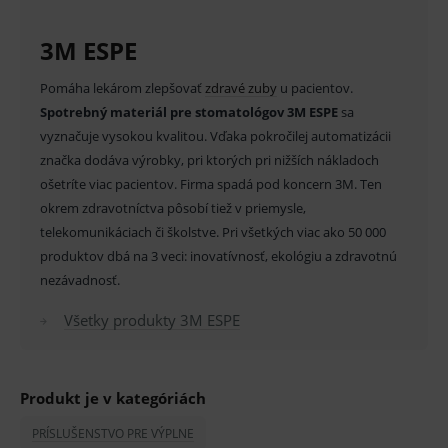
používateľa, vkladanie tovaru do košíka atď. Pre
správne používanie webu sú nutné.
3M ESPE
Provider
/
Název
Vyprší
Popis
Doména
Pomáha lekárom zlepšovať
zdravé zuby
u pacientov.
_sp_id.ef32
www.medplus.sk
2 roky
Cookie
Spotrebný materiál pre stomatológov 3M ESPE
sa
pro
fungov
vyznačuje vysokou kvalitou. Vďaka pokročilej automatizácii
OnLine
značka dodáva výrobky, pri ktorých pri nižších nákladoch
smarts
ošetríte viac pacientov. Firma spadá pod koncern 3M. Ten
PHPSESSID
Zavřením
Univer
PHP.net
prohlížeče
identif
www.medplus.sk
okrem zdravotníctva pôsobí tiež v priemysle,
použív
telekomunikáciach či školstve. Pri všetkých viac ako 50 000
udržov
promě
produktov dbá na 3 veci: inovatívnosť, ekológiu a zdravotnú
relací
uživate
nezávadnosť.
_sp_ses.ef32
www.medplus.sk
30 minut
Cookie
pro
Všetky produkty 3M ESPE
fungov
OnLine
smarts
ssupp.vid
www.medplus.sk
6 měsíců
Cookie
Produkt je v kategóriách
2 dny
pro
fungov
OnLine
PRÍSLUŠENSTVO PRE VÝPLNE
smarts