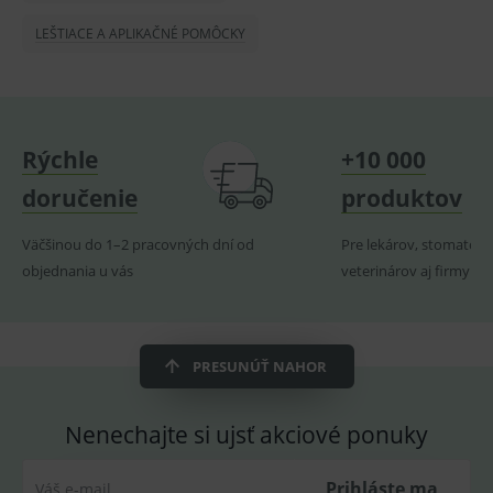
lastVisitedProducts
www.medplus.sk
1 rok
Cookie
LEŠTIACE A APLIKAČNÉ POMÔCKY
uchová
naposl
navští
produk
ssupp.visits
www.medplus.sk
6 měsíců
Cookie
2 dny
pro
fungov
Rýchle
+10 000
OnLine
smarts
doručenie
produktov
CookieScriptConsent
1 rok
Tento 
CookieScript
cookie
www.medplus.sk
Väčšinou do 1–2 pracovných dní od
Pre lekárov, stomatoló
použív
služba
objednania u vás
veterinárov aj firmy
Cookie
Script.
zapama
předvo
souhla
soubo
PRESUNÚŤ NAHOR
cookie
návště
Je nutn
banne
Nenechajte si ujsť akciové ponuky
cookie
Cookie
Script
fungov
Prihláste ma
Váš e-mail
správn