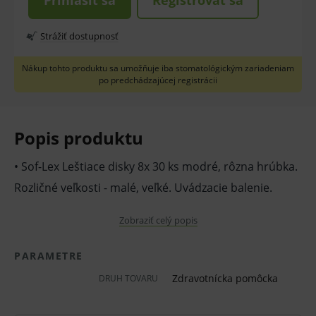
Prihlásiť sa
Registrovať sa
Strážiť dostupnosť
Nákup tohto produktu sa umožňuje iba stomatológickým zariadeniam
po predchádzajúcej registrácii
Popis produktu
• Sof-Lex Leštiace disky 8x 30 ks modré, rôzna hrúbka.
Rozličné veľkosti - malé, veľké. Uvádzacie balenie.
• Sof-Lex leštiace disky a dokončovacie pásky pre
Zobraziť celý popis
leštenie kompozitov, kompomerov, kovu a keramiky
PARAMETRE
• Sof-Lex leštiace disky pre vestibulárny a orálny
Zdravotnícka pomôcka
DRUH TOVARU
plochy výplní postranných a frontálnych zubov