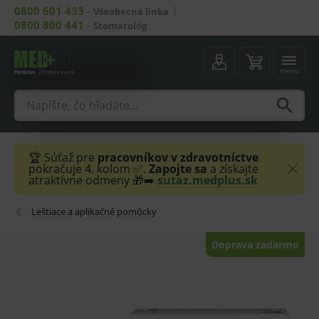
0800 601 433
–
Všeobecná linka
0800 800 441
–
Stomatológ
menu
🏆 Súťaž pre
pracovníkov v zdravotníctve
pokračuje 4. kolom ✅.
Zapojte sa
a získajte
atraktívne odmeny 🎁➡️
sutaz.medplus.sk
Leštiace a aplikačné pomôcky
Doprava zadarmo